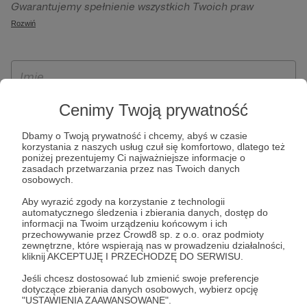
Gwarantujemy spełnienie wszystkich Twoich praw
szczególności w celu wykonania umowy zawartej z Tobą, w
wynikających z ogólnego rozporządzenia o ochronie
Rozwiń
tym do umożliwienia świadczenia usługi drogą
danych, tj. prawo dostępu, sprostowania oraz usunięcia
elektroniczną oraz pełnego korzystania z platformy
Twoich danych, ograniczenia ich przetwarzania, prawo do
Patronite.pl, w tym możliwości dokonywania oraz
ich przenoszenia, niepodlegania zautomatyzowanemu
otrzymywania wsparcia na naszej platformie oraz
podejmowaniu decyzji, w tym profilowaniu, a także prawo
dokonywania płatności.
wyrażenia sprzeciwu wobec przetwarzania Twoich danych
Cenimy Twoją prywatność
osobowych. Rejestracja dla osób niepełnoletnich możliwa
Dbamy o Twoją prywatność i chcemy, abyś w czasie
jest po przekazaniu podpisanego formularza "Zgodna na
korzystania z naszych usług czuł się komfortowo, dlatego też
założenie konta przez osobę niepełnoletnią", formularz
poniżej prezentujemy Ci najważniejsze informacje o
zasadach przetwarzania przez nas Twoich danych
dostępny jest na stronie regulaminu Patronite.pl.
osobowych.
Aby wyrazić zgody na korzystanie z technologii
automatycznego śledzenia i zbierania danych, dostęp do
informacji na Twoim urządzeniu końcowym i ich
przechowywanie przez Crowd8 sp. z o.o. oraz podmioty
zewnętrzne, które wspierają nas w prowadzeniu działalności,
kliknij AKCEPTUJĘ I PRZECHODZĘ DO SERWISU.
Jeśli chcesz dostosować lub zmienić swoje preferencje
dotyczące zbierania danych osobowych, wybierz opcję
* Zapoznałem się i akceptuję
Regulamin
serwisu oraz
Politykę
"USTAWIENIA ZAAWANSOWANE".