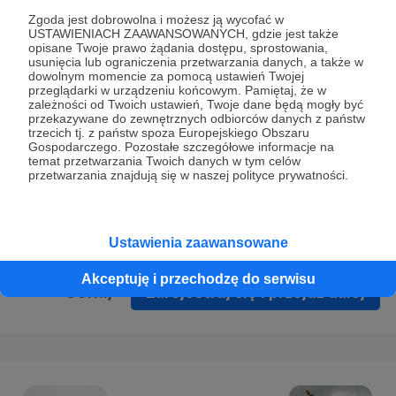
Prywatności
.
Zgoda jest dobrowolna i możesz ją wycofać w
USTAWIENIACH ZAAWANSOWANYCH, gdzie jest także
* Wyrażam zgodę na przetwarzanie moich danych
opisane Twoje prawo żądania dostępu, sprostowania,
osobowych podanych w formularzu rejestracyjnym w celu
usunięcia lub ograniczenia przetwarzania danych, a także w
dowolnym momencie za pomocą ustawień Twojej
prawidłowego świadczenia usług serwisu Patronite.
przeglądarki w urządzeniu końcowym. Pamiętaj, że w
zależności od Twoich ustawień, Twoje dane będą mogły być
Wyrażam zgodę na otrzymywanie drogą elektroniczną
przekazywane do zewnętrznych odbiorców danych z państw
trzecich tj. z państw spoza Europejskiego Obszaru
informacji handlowych - newslettera. Opcja ta może zostać
Gospodarczego. Pozostałe szczegółowe informacje na
zmieniona w ustawieniach konta.
temat przetwarzania Twoich danych w tym celów
przetwarzania znajdują się w naszej polityce prywatności.
Ustawienia zaawansowane
Akceptuję i przechodzę do serwisu
Cofnij
Zarejestruj się i przejdź dalej