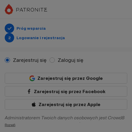
Próg wsparcia
2
Logowanie i rejestracja
Zarejestruj się
Zaloguj się
Zarejestruj się przez Google
Zarejestruj się przez Facebook
Zarejestruj się przez Apple
Administratorem Twoich danych osobowych jest Crowd8
sp. z o.o. z siedziba w Warszawie, ul. Żwirki i Wigury 16, 02-
Rozwiń
092 Warszawa. Twoje dane osobowe będą przetwarzane w