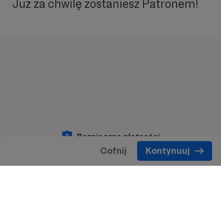
Już za chwilę zostaniesz Patronem!
Bezpieczne płatności
Cofnij
Kontynuuj
Copyright 2026 © Patronite.
Wszelkie prawa
zastrzeżone.