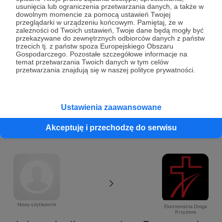
100 zł
usunięcia lub ograniczenia przetwarzania danych, a także w
miesięcznie
dowolnym momencie za pomocą ustawień Twojej
przeglądarki w urządzeniu końcowym. Pamiętaj, że w
zależności od Twoich ustawień, Twoje dane będą mogły być
przekazywane do zewnętrznych odbiorców danych z państw
Twoja hojność pomaga nam nieść EDK jeszcze
trzecich tj. z państw spoza Europejskiego Obszaru
dalej. Dzięki.
Gospodarczego. Pozostałe szczegółowe informacje na
temat przetwarzania Twoich danych w tym celów
przetwarzania znajdują się w naszej polityce prywatności.
Patroni: 4
Ustawienia zaawansowane
Akceptuję i przechodzę do serwisu
Nowy użytkownik
Ekstremalna Droga
Krzyżowa