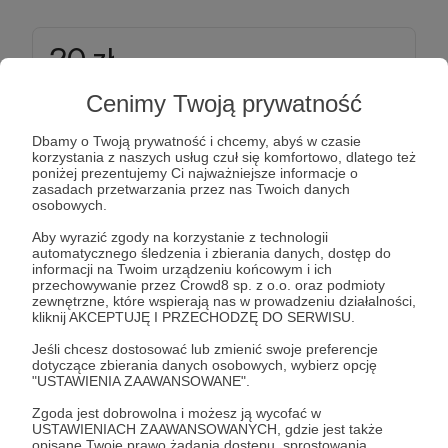
20 zł
miesięcznie
Cenimy Twoją prywatność
Dziękuję bardzo, bardzo. To ważne.
Dbamy o Twoją prywatność i chcemy, abyś w czasie
korzystania z naszych usług czuł się komfortowo, dlatego też
Patroni: 19
poniżej prezentujemy Ci najważniejsze informacje o
zasadach przetwarzania przez nas Twoich danych
osobowych.
Aby wyrazić zgody na korzystanie z technologii
automatycznego śledzenia i zbierania danych, dostęp do
40 zł
miesięcznie
informacji na Twoim urządzeniu końcowym i ich
przechowywanie przez Crowd8 sp. z o.o. oraz podmioty
zewnętrzne, które wspierają nas w prowadzeniu działalności,
kliknij AKCEPTUJĘ I PRZECHODZĘ DO SERWISU.
Dziękuję. Spłaniasz nasze marzenia. I swoje.
Jeśli chcesz dostosować lub zmienić swoje preferencje
dotyczące zbierania danych osobowych, wybierz opcję
Patroni: 10
"USTAWIENIA ZAAWANSOWANE".
Zgoda jest dobrowolna i możesz ją wycofać w
USTAWIENIACH ZAAWANSOWANYCH, gdzie jest także
opisane Twoje prawo żądania dostępu, sprostowania,