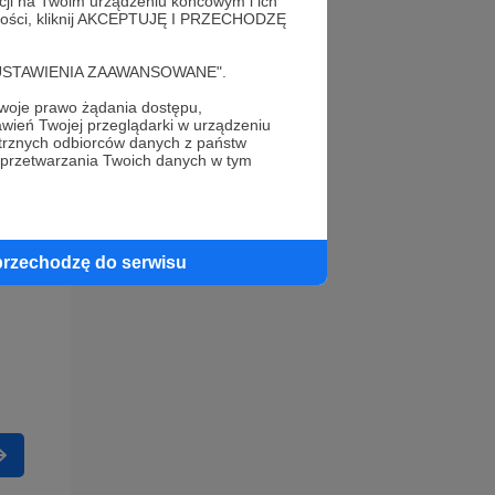
acji na Twoim urządzeniu końcowym i ich
alności, kliknij AKCEPTUJĘ I PRZECHODZĘ
cję "USTAWIENIA ZAAWANSOWANE".
oje prawo żądania dostępu,
wień Twojej przeglądarki w urządzeniu
trznych odbiorców danych z państw
 przetwarzania Twoich danych w tym
przechodzę do serwisu