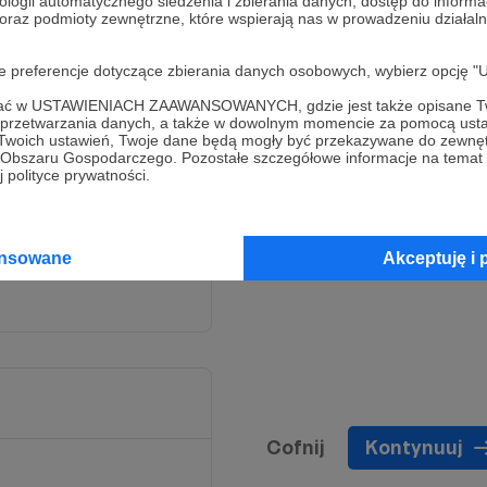
ologii automatycznego śledzenia i zbierania danych, dostęp do inform
 oraz podmioty zewnętrzne, które wspierają nas w prowadzeniu dział
oje preferencje dotyczące zbierania danych osobowych, wybierz op
ofać w USTAWIENIACH ZAAWANSOWANYCH, gdzie jest także opisane Tw
a przetwarzania danych, a także w dowolnym momencie za pomocą usta
 Twoich ustawień, Twoje dane będą mogły być przekazywane do zewnę
go Obszaru Gospodarczego. Pozostałe szczegółowe informacje na temat
k gotówki, który
 polityce prywatności.
o wyposażenia apteczki.
rcie zapraszam Cię na
ansowane
Akceptuję i 
Cofnij
Kontynuuj