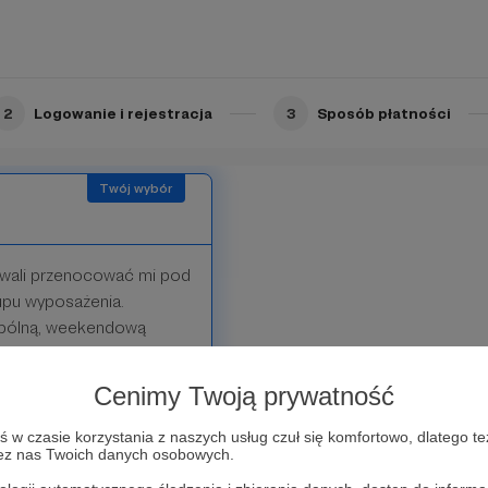
 publikowanej na moim
ch na Patronite.
2
Logowanie i rejestracja
3
Sposób płatności
ozwali przenocować mi pod
upu wyposażenia.
spólną, weekendową
erminie. Publikując
jako Patrona, zaś po
Cenimy Twoją prywatność
a w moich social media i
anych na Patronite.
w czasie korzystania z naszych usług czuł się komfortowo, dlatego te
zez nas Twoich danych osobowych.