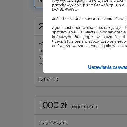
Patroni: 0
Aby wyrazić zgody na korzystanie z techn
przechowywanie przez Crowd8 sp. z o.o.
DO SERWISU.
Jeśli chcesz dostosować lub zmienić sw
200 zł
miesięcznie
Zgoda jest dobrowolna i możesz ją wyc
sprostowania, usunięcia lub ograniczeni
końcowym. Pamiętaj, że w zależności od
trzecich tj. z państw spoza Europejskie
Wielkie dzięki! To już naprawdę spory zastrzy
celów przetwarzania znajdują się w naszej
umożliwia zakup dobrej koszulki, skarpet alb
Oprócz wszystkiego, co powyżej, za to wspa
dwudniową wędrówkę z biwakiem.
Ustawienia zaaw
Patroni: 0
1000 zł
miesięcznie
Próg specjalny.