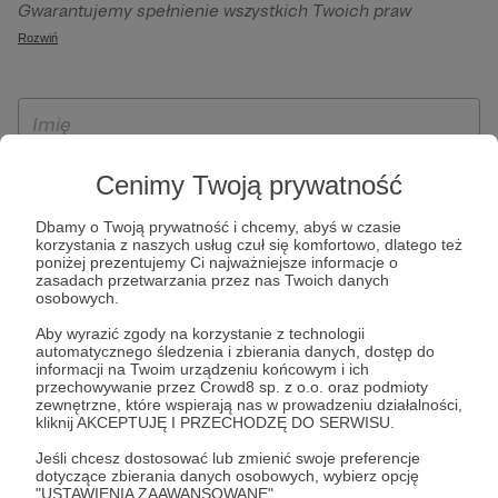
Gwarantujemy spełnienie wszystkich Twoich praw
szczególności w celu wykonania umowy zawartej z Tobą, w
wynikających z ogólnego rozporządzenia o ochronie
Rozwiń
tym do umożliwienia świadczenia usługi drogą
danych, tj. prawo dostępu, sprostowania oraz usunięcia
elektroniczną oraz pełnego korzystania z platformy
Twoich danych, ograniczenia ich przetwarzania, prawo do
Patronite.pl, w tym możliwości dokonywania oraz
ich przenoszenia, niepodlegania zautomatyzowanemu
otrzymywania wsparcia na naszej platformie oraz
podejmowaniu decyzji, w tym profilowaniu, a także prawo
dokonywania płatności.
wyrażenia sprzeciwu wobec przetwarzania Twoich danych
Cenimy Twoją prywatność
osobowych. Rejestracja dla osób niepełnoletnich możliwa
jest po przekazaniu podpisanego formularza "Zgodna na
Dbamy o Twoją prywatność i chcemy, abyś w czasie
korzystania z naszych usług czuł się komfortowo, dlatego też
założenie konta przez osobę niepełnoletnią", formularz
poniżej prezentujemy Ci najważniejsze informacje o
dostępny jest na stronie regulaminu Patronite.pl.
zasadach przetwarzania przez nas Twoich danych
osobowych.
Aby wyrazić zgody na korzystanie z technologii
automatycznego śledzenia i zbierania danych, dostęp do
informacji na Twoim urządzeniu końcowym i ich
przechowywanie przez Crowd8 sp. z o.o. oraz podmioty
zewnętrzne, które wspierają nas w prowadzeniu działalności,
kliknij AKCEPTUJĘ I PRZECHODZĘ DO SERWISU.
Jeśli chcesz dostosować lub zmienić swoje preferencje
* Zapoznałem się i akceptuję
Regulamin
serwisu oraz
Politykę
dotyczące zbierania danych osobowych, wybierz opcję
"USTAWIENIA ZAAWANSOWANE".