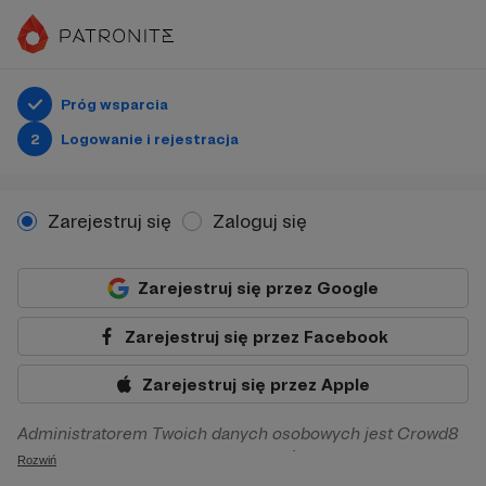
Próg wsparcia
2
Logowanie i rejestracja
Zarejestruj się
Zaloguj się
Zarejestruj się przez Google
Zarejestruj się przez Facebook
Zarejestruj się przez Apple
Administratorem Twoich danych osobowych jest Crowd8
sp. z o.o. z siedziba w Warszawie, ul. Żwirki i Wigury 16, 02-
Rozwiń
092 Warszawa. Twoje dane osobowe będą przetwarzane w