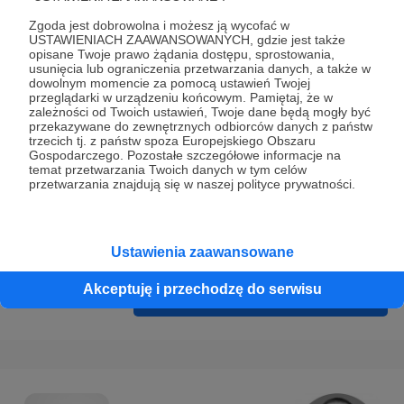
Prywatności
.
Zgoda jest dobrowolna i możesz ją wycofać w
* Wyrażam zgodę na przetwarzanie moich danych
USTAWIENIACH ZAAWANSOWANYCH, gdzie jest także
opisane Twoje prawo żądania dostępu, sprostowania,
osobowych podanych w formularzu rejestracyjnym w celu
usunięcia lub ograniczenia przetwarzania danych, a także w
prawidłowego świadczenia usług serwisu Patronite.
dowolnym momencie za pomocą ustawień Twojej
przeglądarki w urządzeniu końcowym. Pamiętaj, że w
zależności od Twoich ustawień, Twoje dane będą mogły być
Wyrażam zgodę na otrzymywanie drogą elektroniczną
przekazywane do zewnętrznych odbiorców danych z państw
informacji handlowych - newslettera. Opcja ta może zostać
trzecich tj. z państw spoza Europejskiego Obszaru
Gospodarczego. Pozostałe szczegółowe informacje na
zmieniona w ustawieniach konta.
temat przetwarzania Twoich danych w tym celów
przetwarzania znajdują się w naszej polityce prywatności.
Ustawienia zaawansowane
Akceptuję i przechodzę do serwisu
Cofnij
Zarejestruj się i przejdź dalej