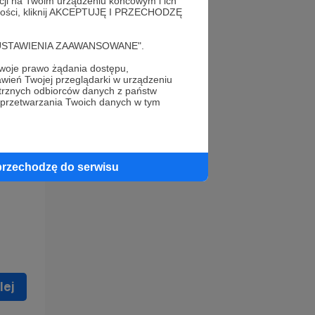
acji na Twoim urządzeniu końcowym i ich
alności, kliknij AKCEPTUJĘ I PRZECHODZĘ
cję "USTAWIENIA ZAAWANSOWANE".
oje prawo żądania dostępu,
wień Twojej przeglądarki w urządzeniu
trznych odbiorców danych z państw
 celu
 przetwarzania Twoich danych w tym
ną
 zostać
przechodzę do serwisu
lej