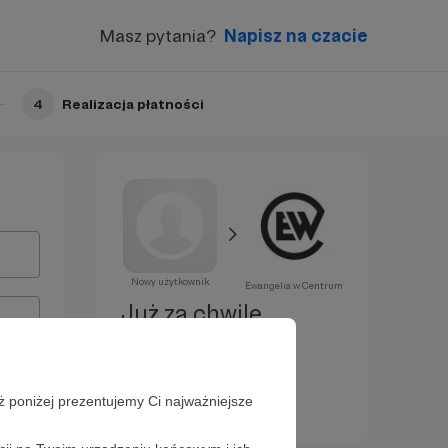
Masz pytania?
Napisz na czacie
4
Realizacja płatności
Nowy użytkownik
Ewangelia w Centrum
Już za chwilę
zostaniesz
Patronem!
ż poniżej prezentujemy Ci najważniejsze