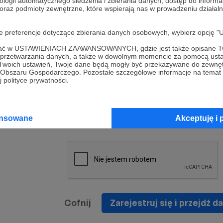
ologii automatycznego śledzenia i zbierania danych, dostęp do inform
a umowy
nie
 oraz podmioty zewnętrzne, które wspierają nas w prowadzeniu dział
nia
nięcia
nia z
* Zapoznałem się i akceptuję
Regulamin
serwisu oraz
prawo
oje preferencje dotyczące zbierania danych osobowych, wybierz op
wania
Politykę Prywatności
.
zowanemu
ofać w USTAWIENIACH ZAAWANSOWANYCH, gdzie jest także opisane Tw
 oraz
że prawo
a przetwarzania danych, a także w dowolnym momencie za pomocą usta
* Wyrażam zgodę na przetwarzanie moich danych
 Twoich ustawień, Twoje dane będą mogły być przekazywane do zewnę
h
osobowych podanych w formularzu rejestracyjnym w
go Obszaru Gospodarczego. Pozostałe szczegółowe informacje na temat
 polityce prywatności.
prawidłowego świadczenia usług serwisu Patronite.
Wyrażam zgodę na otrzymywanie drogą elektronicz
nta
informacji handlowych - newslettera. Opcja ta może
jest na
ansowane
Akceptuję i 
zmieniona w ustawieniach konta.
Cofnij
Zarejestruj się i przejdź da