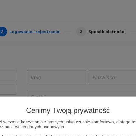
2
Logowanie i rejestracja
3
Sposób płatności
Cenimy Twoją prywatność
t
w czasie korzystania z naszych usług czuł się komfortowo, dlatego te
i i
zez nas Twoich danych osobowych.
owe będą
aw