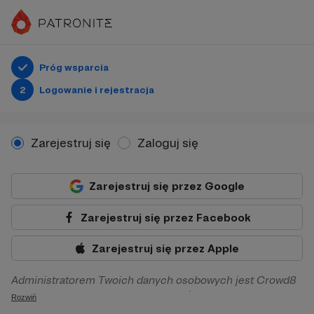
Próg wsparcia
2
Logowanie i rejestracja
Zarejestruj się
Zaloguj się
Zarejestruj się przez Google
Zarejestruj się przez Facebook
Zarejestruj się przez Apple
Administratorem Twoich danych osobowych jest Crowd8
sp. z o.o. z siedziba w Warszawie, ul. Żwirki i Wigury 16, 02-
Rozwiń
092 Warszawa. Twoje dane osobowe będą przetwarzane w