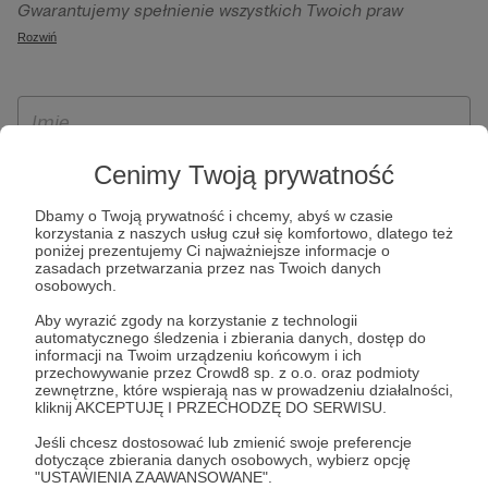
Gwarantujemy spełnienie wszystkich Twoich praw
szczególności w celu wykonania umowy zawartej z Tobą, w
wynikających z ogólnego rozporządzenia o ochronie
Rozwiń
tym do umożliwienia świadczenia usługi drogą
danych, tj. prawo dostępu, sprostowania oraz usunięcia
elektroniczną oraz pełnego korzystania z platformy
Twoich danych, ograniczenia ich przetwarzania, prawo do
Patronite.pl, w tym możliwości dokonywania oraz
ich przenoszenia, niepodlegania zautomatyzowanemu
otrzymywania wsparcia na naszej platformie oraz
podejmowaniu decyzji, w tym profilowaniu, a także prawo
dokonywania płatności.
wyrażenia sprzeciwu wobec przetwarzania Twoich danych
Cenimy Twoją prywatność
osobowych. Rejestracja dla osób niepełnoletnich możliwa
Dbamy o Twoją prywatność i chcemy, abyś w czasie
jest po przekazaniu podpisanego formularza "Zgodna na
korzystania z naszych usług czuł się komfortowo, dlatego też
założenie konta przez osobę niepełnoletnią", formularz
poniżej prezentujemy Ci najważniejsze informacje o
zasadach przetwarzania przez nas Twoich danych
dostępny jest na stronie regulaminu Patronite.pl.
osobowych.
Aby wyrazić zgody na korzystanie z technologii
automatycznego śledzenia i zbierania danych, dostęp do
informacji na Twoim urządzeniu końcowym i ich
przechowywanie przez Crowd8 sp. z o.o. oraz podmioty
zewnętrzne, które wspierają nas w prowadzeniu działalności,
kliknij AKCEPTUJĘ I PRZECHODZĘ DO SERWISU.
Jeśli chcesz dostosować lub zmienić swoje preferencje
dotyczące zbierania danych osobowych, wybierz opcję
* Zapoznałem się i akceptuję
Regulamin
serwisu oraz
Politykę
"USTAWIENIA ZAAWANSOWANE".