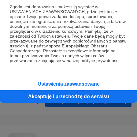
Prywatności
.
Zgoda jest dobrowolna i możesz ją wycofać w
USTAWIENIACH ZAAWANSOWANYCH, gdzie jest także
* Wyrażam zgodę na przetwarzanie moich danych
opisane Twoje prawo żądania dostępu, sprostowania,
osobowych podanych w formularzu rejestracyjnym w celu
usunięcia lub ograniczenia przetwarzania danych, a także w
dowolnym momencie za pomocą ustawień Twojej
prawidłowego świadczenia usług serwisu Patronite.
przeglądarki w urządzeniu końcowym. Pamiętaj, że w
zależności od Twoich ustawień, Twoje dane będą mogły być
Wyrażam zgodę na otrzymywanie drogą elektroniczną
przekazywane do zewnętrznych odbiorców danych z państw
trzecich tj. z państw spoza Europejskiego Obszaru
informacji handlowych - newslettera. Opcja ta może zostać
Gospodarczego. Pozostałe szczegółowe informacje na
zmieniona w ustawieniach konta.
temat przetwarzania Twoich danych w tym celów
przetwarzania znajdują się w naszej polityce prywatności.
Ustawienia zaawansowane
Akceptuję i przechodzę do serwisu
Cofnij
Zarejestruj się i przejdź dalej