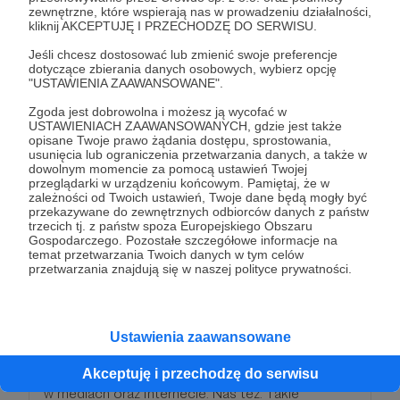
100 zł
miesięcznie
zewnętrzne, które wspierają nas w prowadzeniu działalności,
kliknij AKCEPTUJĘ I PRZECHODZĘ DO SERWISU.
Jeśli chcesz dostosować lub zmienić swoje preferencje
Ta wpłata świadczy o tym, że głęboko wierzysz w
dotyczące zbierania danych osobowych, wybierz opcję
to, co robimy. Nam natomiast uświadamia, że jest
"USTAWIENIA ZAAWANSOWANE".
więcej ludzi, którzy chcą pomóc oczyścić Internet
Zgoda jest dobrowolna i możesz ją wycofać w
i zamiast tylko mówić – działają. Nie rozdajemy
USTAWIENIACH ZAAWANSOWANYCH, gdzie jest także
opisane Twoje prawo żądania dostępu, sprostowania,
gadżetów, ale wiemy, że nie po to tu jesteś. W tym
usunięcia lub ograniczenia przetwarzania danych, a także w
progu również otrzymujesz dostęp do kanału dla
dowolnym momencie za pomocą ustawień Twojej
przeglądarki w urządzeniu końcowym. Pamiętaj, że w
Patronów na naszej platformie roboczej.
zależności od Twoich ustawień, Twoje dane będą mogły być
przekazywane do zewnętrznych odbiorców danych z państw
trzecich tj. z państw spoza Europejskiego Obszaru
Patroni: 1
Gospodarczego. Pozostałe szczegółowe informacje na
temat przetwarzania Twoich danych w tym celów
przetwarzania znajdują się w naszej polityce prywatności.
200 zł
miesięcznie
Ustawienia zaawansowane
Widzimy, że naprawdę wkurza cię to, co dzieje się
Akceptuję i przechodzę do serwisu
w mediach oraz Internecie. Nas też. Takie