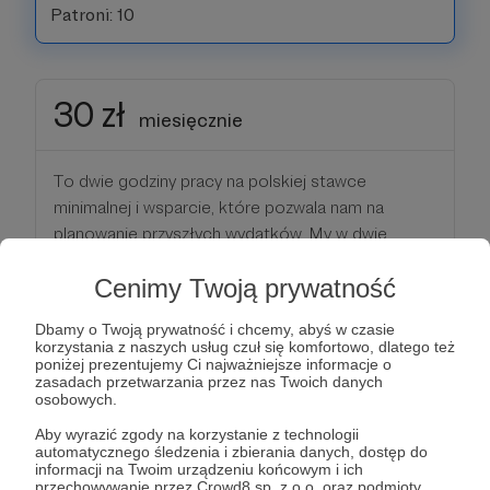
Patroni: 10
30 zł
miesięcznie
To dwie godziny pracy na polskiej stawce
minimalnej i wsparcie, które pozwala nam na
planowanie przyszłych wydatków. My w dwie
godziny jesteśmy w stanie zweryfikować jednego
Cenimy Twoją prywatność
fake newsa. W tym progu również otrzymujesz
dostęp do kanału dla Patronów na naszej
Dbamy o Twoją prywatność i chcemy, abyś w czasie
platformie roboczej.
korzystania z naszych usług czuł się komfortowo, dlatego też
poniżej prezentujemy Ci najważniejsze informacje o
zasadach przetwarzania przez nas Twoich danych
Patroni: 3
osobowych.
Aby wyrazić zgody na korzystanie z technologii
automatycznego śledzenia i zbierania danych, dostęp do
informacji na Twoim urządzeniu końcowym i ich
przechowywanie przez Crowd8 sp. z o.o. oraz podmioty