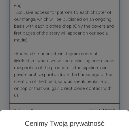
eng:
-Exclusive access for patrons to each chapter of
our manga, which will be published on an ongoing
basis with each clothes drop (Only the covers and
first pages of the story will appear on our social
media)
-Access to our private instagram account
@falko.fam, where we will be publishing pre-release
raw photos of the products in the pipeline, our
private archive photos from the backstage of the
creation of the brand, various sneak peaks, etc...
on top of that you gain direct close contact with
us
Patroni: 0
Limit: 10000
Cenimy Twoją prywatność