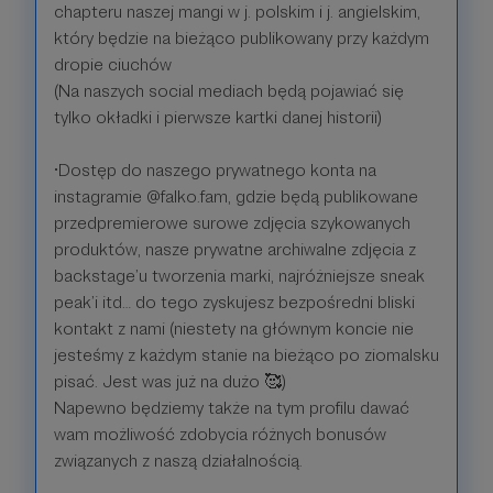
chapteru naszej mangi w j. polskim i j. angielskim,
który będzie na bieżąco publikowany przy każdym
dropie ciuchów
(Na naszych social mediach będą pojawiać się
tylko okładki i pierwsze kartki danej historii)
•Dostęp do naszego prywatnego konta na
instagramie @falko.fam, gdzie będą publikowane
przedpremierowe surowe zdjęcia szykowanych
produktów, nasze prywatne archiwalne zdjęcia z
backstage’u tworzenia marki, najróżniejsze sneak
peak’i itd… do tego zyskujesz bezpośredni bliski
kontakt z nami (niestety na głównym koncie nie
jesteśmy z każdym stanie na bieżąco po ziomalsku
pisać. Jest was już na dużo 🥰)
Napewno będziemy także na tym profilu dawać
wam możliwość zdobycia różnych bonusów
związanych z naszą działalnością.