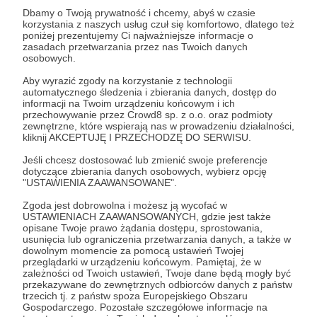
25 zł
Dbamy o Twoją prywatność i chcemy, abyś w czasie
miesięcznie
korzystania z naszych usług czuł się komfortowo, dlatego też
poniżej prezentujemy Ci najważniejsze informacje o
zasadach przetwarzania przez nas Twoich danych
osobowych.
Dziękuję za wsparcie !
Co oferuje ta subskrybcja ?;
Aby wyrazić zgody na korzystanie z technologii
automatycznego śledzenia i zbierania danych, dostęp do
informacji na Twoim urządzeniu końcowym i ich
•Wyłączny dostęp dla patronów do każdego
przechowywanie przez Crowd8 sp. z o.o. oraz podmioty
zewnętrzne, które wspierają nas w prowadzeniu działalności,
chapteru naszej mangi, który będzie na bieżąco
kliknij AKCEPTUJĘ I PRZECHODZĘ DO SERWISU.
publikowany przy każdym dropie ciuchów (Na
Jeśli chcesz dostosować lub zmienić swoje preferencje
naszych social mediach będą pojawiać się tylko
dotyczące zbierania danych osobowych, wybierz opcję
okładki i pierwsze strony danej historii)
"USTAWIENIA ZAAWANSOWANE".
Zgoda jest dobrowolna i możesz ją wycofać w
•Gwarantowany Early Acces przy każdym dropie i
USTAWIENIACH ZAAWANSOWANYCH, gdzie jest także
opisane Twoje prawo żądania dostępu, sprostowania,
przy każdym potencjalnym restocku
usunięcia lub ograniczenia przetwarzania danych, a także w
dowolnym momencie za pomocą ustawień Twojej
przeglądarki w urządzeniu końcowym. Pamiętaj, że w
•Wyłączny dostęp do okazjonalnych Sample Sale
zależności od Twoich ustawień, Twoje dane będą mogły być
dla patronów
przekazywane do zewnętrznych odbiorców danych z państw
trzecich tj. z państw spoza Europejskiego Obszaru
Gospodarczego. Pozostałe szczegółowe informacje na