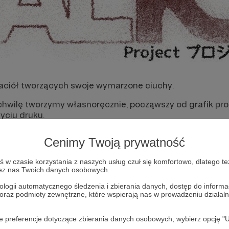
contact with us
aciół tworzących swoje wymarzone ciuchy.
wilę tworzymy własnoręcznie, począwszy od grafik promo
ciu druku.
e ambitnymi chłopakami w wieku 18-20 lat.
Cenimy Twoją prywatność
piamy się głównie na samym tworzeniu ciuchów, ale je
w czasie korzystania z naszych usług czuł się komfortowo, dlatego te
aszej mangi, której pierwsze dwie strony ukażą się w o
zez nas Twoich danych osobowych.
tynuowana w przyszłych miesiącach tylko, że na większą
ologii automatycznego śledzenia i zbierania danych, dostęp do inform
 oraz podmioty zewnętrzne, które wspierają nas w prowadzeniu dział
oje preferencje dotyczące zbierania danych osobowych, wybierz op