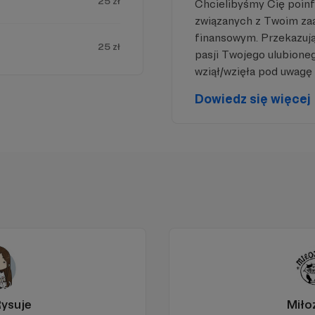
25 zł
Chcielibyśmy Cię poin
związanych z Twoim z
finansowym. Przekazując
25 zł
pasji Twojego ulubione
wziął/wzięła pod uwagę 
Dowiedz się więcej
iejscu powinna być zewnętrzna treść
 zobaczyć treść musisz zmienić ustawienia
polityki prywatności
Rysuje
Miło