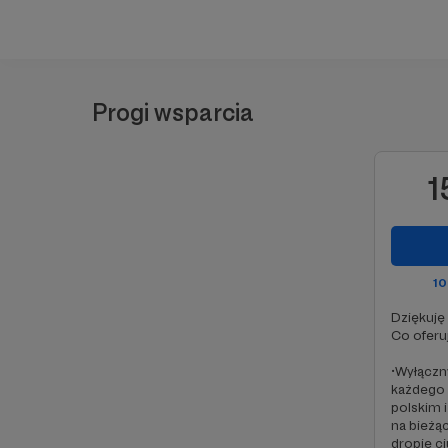
Progi wsparcia
1
1
Dziękuję 
Co oferuj
•Wyłączn
każdego 
polskim i
na bieżą
dropie c