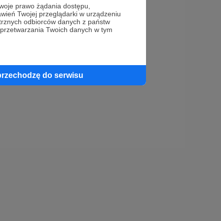
u, że ta obecna
oje prawo żądania dostępu,
wień Twojej przeglądarki w urządzeniu
trznych odbiorców danych z państw
fesjonalistami, tak
 przetwarzania Twoich danych w tym
ybiegi.
przechodzę do serwisu
o jest tylko
i waszemu cudownemu