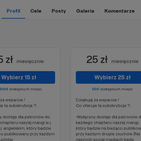
Profil
Cele
Posty
Galeria
Komentarze
5 zł
25 zł
miesięcznie
miesięcznie
Wybierz 15 zł
Wybierz 25 zł
0000
dostępnych miejsc
100
dostępnych miejsc
za wsparcie !
Dziękuję za wsparcie !
e ta subskrybcja ?;
Co oferuje ta subskrybcja ?;
y dostęp dla patronów do
•Wyłączny dostęp dla patronów 
chapteru naszej mangi w j.
każdego chapteru naszej mangi,
 j. angielskim, który będzie
który będzie na bieżąco publiko
co publikowany przy każdym
przy każdym dropie ciuchów (Na
iuchów
naszych social mediach będą