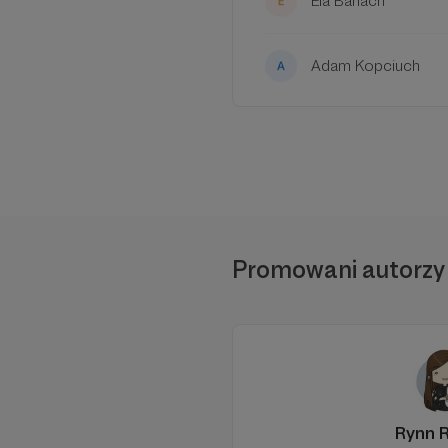
Ela Banach
Adam Kopciuch
W tym m
Aby
Promowani autorzy
Rynn 