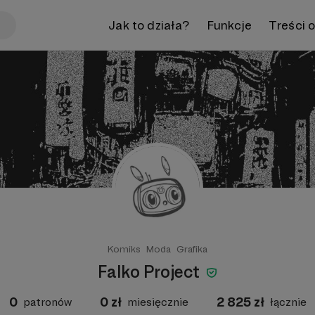
Jak to działa?
Funkcje
Treści 
Komiks
Moda
Grafika
Falko Project
0
0
zł
2 825
zł
patronów
miesięcznie
łącznie