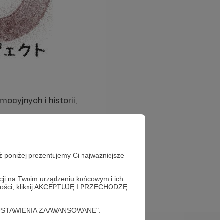
cyjnych i historii,
steśmy już w trakcie
ż poniżej prezentujemy Ci najważniejsze
kresie świątecznym.
 skalę.
acji na Twoim urządzeniu końcowym i ich
alności, kliknij AKCEPTUJĘ I PRZECHODZĘ
cję "USTAWIENIA ZAAWANSOWANE".