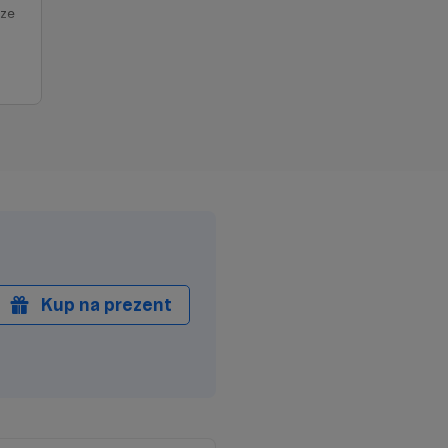
sze
ych
a
Kup na prezent
o
i
wnym
anie
est
m