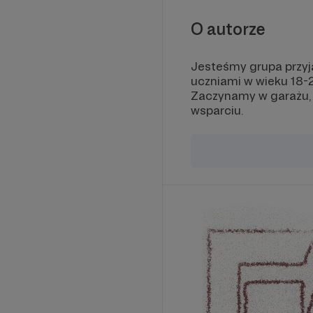
will be p
with eac
O autorze
covers an
will appe
Jesteśmy grupa przyj
-Access 
uczniami w wieku 18-2
account 
Zaczynamy w garażu, 
publishi
wsparciu.
the produ
private 
backstage
brand, va
top of th
contact 