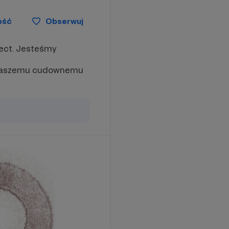
ość
Obserwuj
ject. Jesteśmy
h
asis
i waszemu cudownemu
ry
ry
cks.
l be
s of
 on