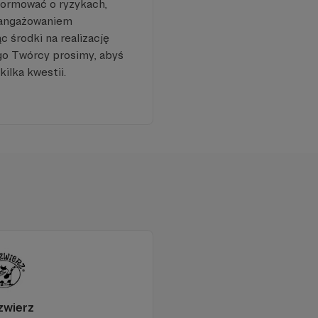
formować o ryzykach,
aangażowaniem
 środki na realizację
go Twórcy prosimy, abyś
kilka kwestii.
zwierz