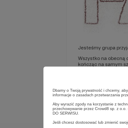
Jesteśmy grupa przyj
Wszystko na obecną ch
kończąc na samym szy
Jesteśmy niesamowici
Na obecny moment sku
Dbamy o Twoją prywatność i chcemy, abyś 
procesu powstawania n
informacje o zasadach przetwarzania pr
Rozwiń opis
Tendencja będzię kon
Aby wyrazić zgody na korzystanie z techn
przechowywanie przez Crowd8 sp. z o.o.
DO SERWISU.
NASZE CELE:
Jeśli chcesz dostosować lub zmienić sw