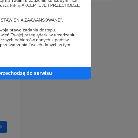
acji na Twoim urządzeniu końcowym i ich
alności, kliknij AKCEPTUJĘ I PRZECHODZĘ
cję "USTAWIENIA ZAAWANSOWANE".
oje prawo żądania dostępu,
wień Twojej przeglądarki w urządzeniu
trznych odbiorców danych z państw
 przetwarzania Twoich danych w tym
przechodzę do serwisu