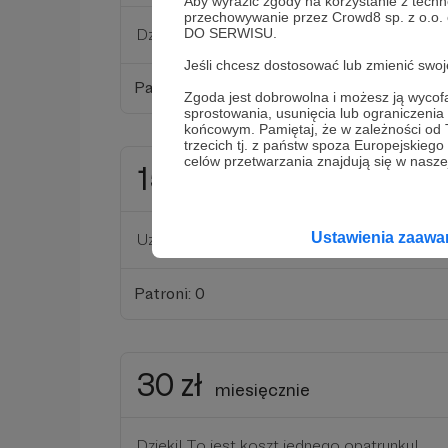
Aby wyrazić zgody na korzystanie z techn
przechowywanie przez Crowd8 sp. z o.o.
Dzięki za zestaw plastrów :)
DO SERWISU.
Jeśli chcesz dostosować lub zmienić sw
Patroni: 0
Zgoda jest dobrowolna i możesz ją wyc
sprostowania, usunięcia lub ograniczeni
końcowym. Pamiętaj, że w zależności od
trzecich tj. z państw spoza Europejskie
celów przetwarzania znajdują się w naszej
15 zł
miesięcznie
Ustawienia zaaw
Uzupełnienie małego płynu do dezynfekcji :D
Patroni: 0
30 zł
miesięcznie
Dzięki! To jest koszt jednego opatrunku!