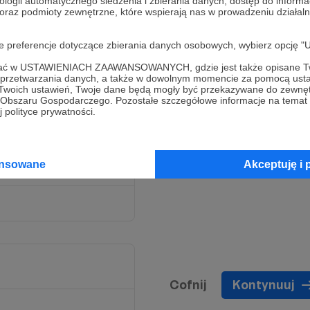
ologii automatycznego śledzenia i zbierania danych, dostęp do inform
 oraz podmioty zewnętrzne, które wspierają nas w prowadzeniu dział
oje preferencje dotyczące zbierania danych osobowych, wybierz op
ofać w USTAWIENIACH ZAAWANSOWANYCH, gdzie jest także opisane Tw
a przetwarzania danych, a także w dowolnym momencie za pomocą usta
 Twoich ustawień, Twoje dane będą mogły być przekazywane do zewnę
go Obszaru Gospodarczego. Pozostałe szczegółowe informacje na temat
 polityce prywatności.
ansowane
Akceptuję i 
Cofnij
Kontynuuj