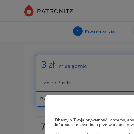
Wybierz próg wsparcia
1
Próg wsparcia
3 zł
miesięcznie
Tyle co Bandaż :)
Patroni: 0
Dbamy o Twoją prywatność i chcemy, abyś 
7 zł
informacje o zasadach przetwarzania pr
miesięcznie