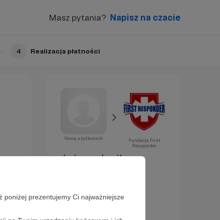
Masz pytania?
Napisz na czacie
4
Realizacja płatności
Nowy użytkownik
Fundacja First
Responder
Już za chwilę
zostaniesz
Patronem!
ż poniżej prezentujemy Ci najważniejsze