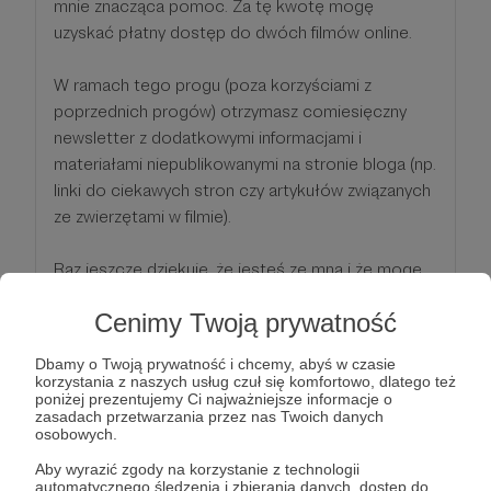
mnie znacząca pomoc. Za tę kwotę mogę
uzyskać płatny dostęp do dwóch filmów online.
W ramach tego progu (poza korzyściami z
poprzednich progów) otrzymasz comiesięczny
newsletter z dodatkowymi informacjami i
materiałami niepublikowanymi na stronie bloga (np.
linki do ciekawych stron czy artykułów związanych
ze zwierzętami w filmie).
Raz jeszcze dziękuję, że jesteś ze mną i że mogę
liczyć na Twoje wsparcie!
Cenimy Twoją prywatność
Patroni: 0
Dbamy o Twoją prywatność i chcemy, abyś w czasie
korzystania z naszych usług czuł się komfortowo, dlatego też
poniżej prezentujemy Ci najważniejsze informacje o
zasadach przetwarzania przez nas Twoich danych
osobowych.
50 zł
miesięcznie
Aby wyrazić zgody na korzystanie z technologii
automatycznego śledzenia i zbierania danych, dostęp do