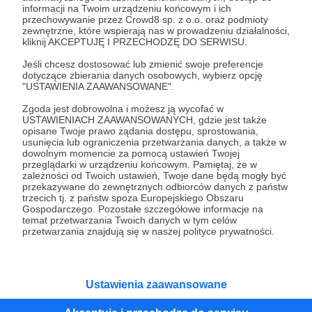
informacji na Twoim urządzeniu końcowym i ich
Dziękuję za wybór tej opcji! Każda wpłata to dla
przechowywanie przez Crowd8 sp. z o.o. oraz podmioty
zewnętrzne, które wspierają nas w prowadzeniu działalności,
mnie znacząca pomoc. Za tę kwotę mogę opłacić
kliknij AKCEPTUJĘ I PRZECHODZĘ DO SERWISU.
miesięczny dostęp do dwóch platform filmowych
Jeśli chcesz dostosować lub zmienić swoje preferencje
lub kupić książkę z dziedziny filmoznawstwa lub
dotyczące zbierania danych osobowych, wybierz opcję
Animal Studies.
"USTAWIENIA ZAAWANSOWANE".
Zgoda jest dobrowolna i możesz ją wycofać w
Dodatkową korzyścią w tym progu jaką otrzymasz
USTAWIENIACH ZAAWANSOWANYCH, gdzie jest także
opisane Twoje prawo żądania dostępu, sprostowania,
jest dostęp do prywatnej grupy na Facebooku dla
usunięcia lub ograniczenia przetwarzania danych, a także w
Patronów, w której będziemy dzielić się filmowymi
dowolnym momencie za pomocą ustawień Twojej
przeglądarki w urządzeniu końcowym. Pamiętaj, że w
znaleziskami związanymi ze zwierzętami, a także
zależności od Twoich ustawień, Twoje dane będą mogły być
wartościowymi lekturami z zakresu zwierzęcej
przekazywane do zewnętrznych odbiorców danych z państw
trzecich tj. z państw spoza Europejskiego Obszaru
psychologii.
Gospodarczego. Pozostałe szczegółowe informacje na
temat przetwarzania Twoich danych w tym celów
przetwarzania znajdują się w naszej polityce prywatności.
Raz jeszcze dziękuję, że jesteś ze mną i że mogę
liczyć na Twoje wsparcie!
Ustawienia zaawansowane
Patroni: 1