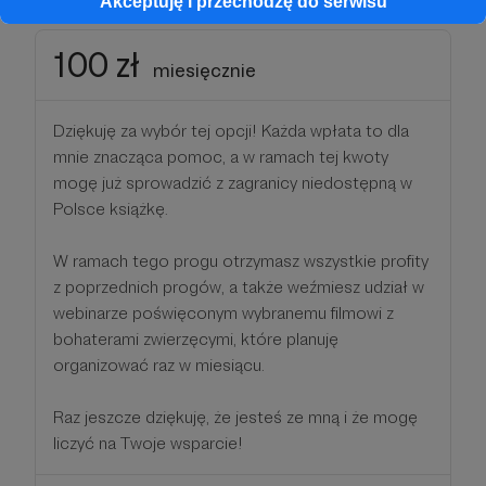
Akceptuję i przechodzę do serwisu
100 zł
miesięcznie
Dziękuję za wybór tej opcji! Każda wpłata to dla
mnie znacząca pomoc, a w ramach tej kwoty
mogę już sprowadzić z zagranicy niedostępną w
Polsce książkę.
W ramach tego progu otrzymasz wszystkie profity
z poprzednich progów, a także weźmiesz udział w
webinarze poświęconym wybranemu filmowi z
bohaterami zwierzęcymi, które planuję
organizować raz w miesiącu.
Raz jeszcze dziękuję, że jesteś ze mną i że mogę
liczyć na Twoje wsparcie!