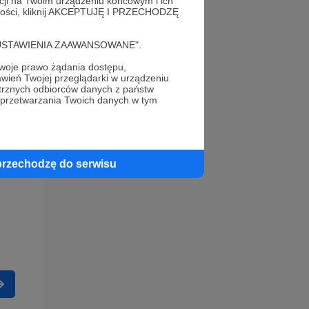
acji na Twoim urządzeniu końcowym i ich
alności, kliknij AKCEPTUJĘ I PRZECHODZĘ
cję "USTAWIENIA ZAAWANSOWANE".
oje prawo żądania dostępu,
wień Twojej przeglądarki w urządzeniu
trznych odbiorców danych z państw
 przetwarzania Twoich danych w tym
przechodzę do serwisu