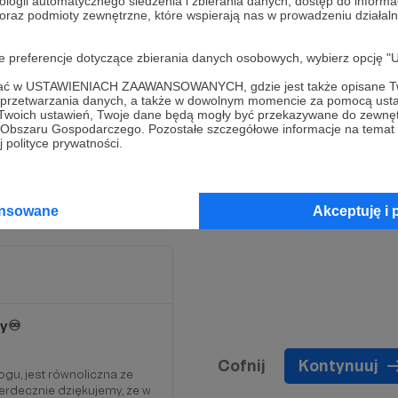
ologii automatycznego śledzenia i zbierania danych, dostęp do inform
efektami naszej pracy i
 oraz podmioty zewnętrzne, które wspierają nas w prowadzeniu dział
ii, jako trwały symbol
oje preferencje dotyczące zbierania danych osobowych, wybierz op
książki w losowaniu na
ofać w USTAWIENIACH ZAAWANSOWANYCH, gdzie jest także opisane Tw
a przetwarzania danych, a także w dowolnym momencie za pomocą usta
sopisma od razu po jego
 Twoich ustawień, Twoje dane będą mogły być przekazywane do zewnę
go Obszaru Gospodarczego. Pozostałe szczegółowe informacje na temat
czną prenumeratę naszego
 polityce prywatności.
ansowane
Akceptuję i 
y♾️
Cofnij
Kontynuuj
gu, jest równoliczna ze
rdecznie dziękujemy, że w