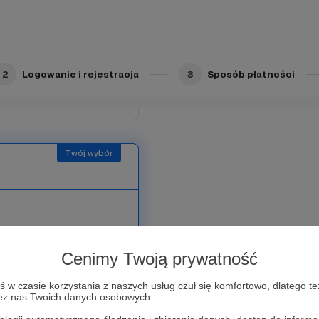
sopisma od razu po jego
zez Ciebie archiwalnych
 2019–2024;
zoficzną książkę z oferty
2
Logowanie i rejestracja
3
Sposób płatności
nieje bez materii. My zaś
Cenimy Twoją prywatność
ć bez wsparcia osób takich
 porównaniu do innych, próg
w czasie korzystania z naszych usług czuł się komfortowo, dlatego te
zez nas Twoich danych osobowych.