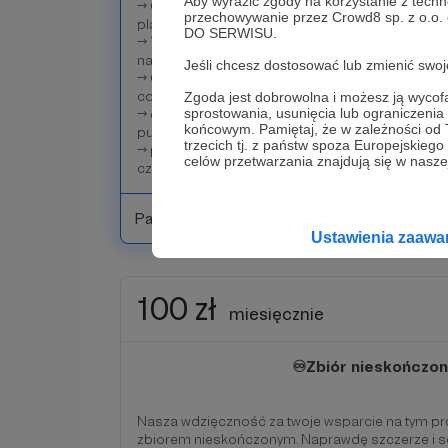
Aby wyrazić zgody na korzystanie z techn
→ Otrzymasz newsletter, w którym podzielimy się 
przechowywanie przez Crowd8 sp. z o.o.
planami na przyszłość, oraz newsami;
DO SERWISU.
→ Twoje imię pojawi się w Galerii Patronów Filozof
naszego uznania.
Jeśli chcesz dostosować lub zmienić sw
→ Co miesiąc będziesz miał możliwość wygrania 
comiesięczny Dzień Patronów.
Zgoda jest dobrowolna i możesz ją wyc
sprostowania, usunięcia lub ograniczeni
→ dostęp do elektronicznej wersji naszego cza
końcowym. Pamiętaj, że w zależności od
publikacji;
trzecich tj. z państw spoza Europejskie
→ po trzech miesiącach wsparcia otrzymasz ro
celów przetwarzania znajdują się w naszej
czasopisma.
Patroni: 4
Ustawienia zaaw
100 zł
miesięcznie
♾️Zbiór nieskończon
Nasza wdzięczność za twoje wsparcie na tym pro
zbiorem nieskończonym. Naprawdę szczerze i se