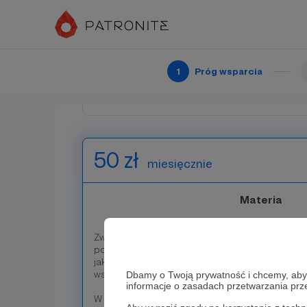
→ dostęp do elektronicznej wersji naszego cza
publikacji;
→ po trzech miesiącach wsparcia 5 wybranych pr
dostępnych numerów naszego czasopisma z lat
→ po pół roku wsparcia wybraną przez Ciebie filo
Wydawnictwa Academicon.
1
Próg wsparcia
Patroni: 11
50 zł
miesięcznie
Materia
Zwolennicy materializmu powiadają, że nic nie ist
powiadamy, że nasza praca nie mogłaby powsta
jak ty! Dziękujemy, że wybrałeś ten, wysoki już w
wsparcia naszej działalności. 🌟
Dbamy o Twoją prywatność i chcemy, abyś 
informacje o zasadach przetwarzania pr
W zamian możemy zaoferować 🎁: