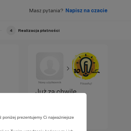
Masz pytania?
Napisz na czacie
4
Realizacja płatności
Nowy użytkownik
Filozofuj!
Już za chwilę
zostaniesz
Patronem!
ż poniżej prezentujemy Ci najważniejsze