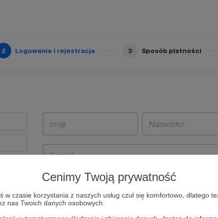
2
Logowanie i rejestracja
3
Sposób płatności
Cenimy Twoją prywatność
t
w czasie korzystania z naszych usług czuł się komfortowo, dlatego te
i i
zez nas Twoich danych osobowych.
owe będą
aw