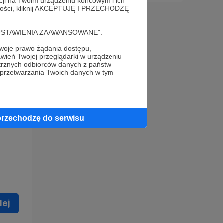
acji na Twoim urządzeniu końcowym i ich
alności, kliknij AKCEPTUJĘ I PRZECHODZĘ
cję "USTAWIENIA ZAAWANSOWANE".
oje prawo żądania dostępu,
wień Twojej przeglądarki w urządzeniu
trznych odbiorców danych z państw
 celu
 przetwarzania Twoich danych w tym
ną
 zostać
przechodzę do serwisu
lej