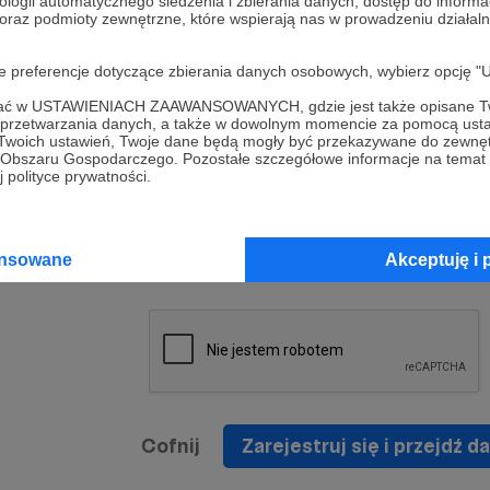
ologii automatycznego śledzenia i zbierania danych, dostęp do inform
a umowy
nie
 oraz podmioty zewnętrzne, które wspierają nas w prowadzeniu dział
nia
nięcia
nia z
* Zapoznałem się i akceptuję
Regulamin
serwisu oraz
prawo
oje preferencje dotyczące zbierania danych osobowych, wybierz op
wania
Politykę Prywatności
.
zowanemu
ofać w USTAWIENIACH ZAAWANSOWANYCH, gdzie jest także opisane Tw
 oraz
że prawo
a przetwarzania danych, a także w dowolnym momencie za pomocą usta
* Wyrażam zgodę na przetwarzanie moich danych
 Twoich ustawień, Twoje dane będą mogły być przekazywane do zewnę
h
osobowych podanych w formularzu rejestracyjnym w
go Obszaru Gospodarczego. Pozostałe szczegółowe informacje na temat
 polityce prywatności.
prawidłowego świadczenia usług serwisu Patronite.
Wyrażam zgodę na otrzymywanie drogą elektronicz
nta
informacji handlowych - newslettera. Opcja ta może
jest na
ansowane
Akceptuję i 
zmieniona w ustawieniach konta.
Cofnij
Zarejestruj się i przejdź da