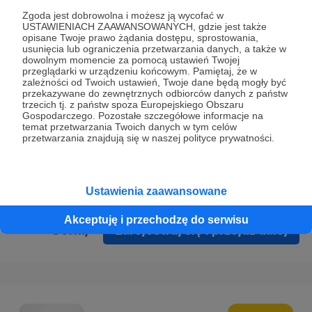
Prywatności
.
Zgoda jest dobrowolna i możesz ją wycofać w
USTAWIENIACH ZAAWANSOWANYCH, gdzie jest także
* Wyrażam zgodę na przetwarzanie moich danych
opisane Twoje prawo żądania dostępu, sprostowania,
osobowych podanych w formularzu rejestracyjnym w celu
usunięcia lub ograniczenia przetwarzania danych, a także w
dowolnym momencie za pomocą ustawień Twojej
prawidłowego świadczenia usług serwisu Patronite.
przeglądarki w urządzeniu końcowym. Pamiętaj, że w
zależności od Twoich ustawień, Twoje dane będą mogły być
Wyrażam zgodę na otrzymywanie drogą elektroniczną
przekazywane do zewnętrznych odbiorców danych z państw
trzecich tj. z państw spoza Europejskiego Obszaru
informacji handlowych - newslettera. Opcja ta może zostać
Gospodarczego. Pozostałe szczegółowe informacje na
zmieniona w ustawieniach konta.
temat przetwarzania Twoich danych w tym celów
przetwarzania znajdują się w naszej polityce prywatności.
Ustawienia zaawansowane
Akceptuję i przechodzę do serwisu
Cofnij
Zarejestruj się i przejdź dalej