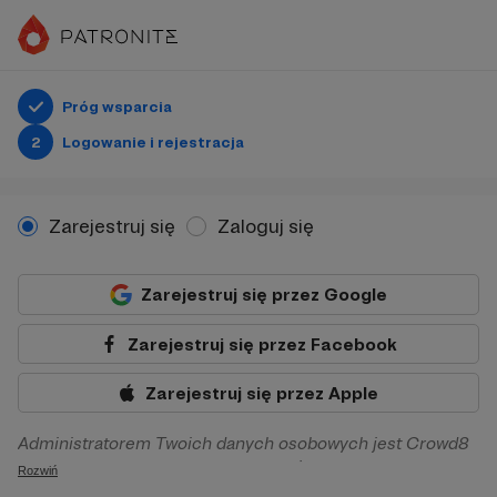
Próg wsparcia
2
Logowanie i rejestracja
Zarejestruj się
Zaloguj się
Zarejestruj się przez Google
Zarejestruj się przez Facebook
Zarejestruj się przez Apple
Administratorem Twoich danych osobowych jest Crowd8
sp. z o.o. z siedziba w Warszawie, ul. Żwirki i Wigury 16, 02-
Rozwiń
092 Warszawa. Twoje dane osobowe będą przetwarzane w