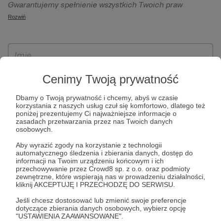
Gwarantujemy spełnienie wszystkich Twoich praw
szczególności w celu wykonania umowy zawartej z Tobą, w
wynikających z ogólnego rozporządzenia o ochronie
Rozwiń
tym do umożliwienia świadczenia usługi drogą
danych, tj. prawo dostępu, sprostowania oraz usunięcia
elektroniczną oraz pełnego korzystania z platformy
Twoich danych, ograniczenia ich przetwarzania, prawo do
Patronite.pl, w tym możliwości dokonywania oraz
ich przenoszenia, niepodlegania zautomatyzowanemu
otrzymywania wsparcia na naszej platformie oraz
podejmowaniu decyzji, w tym profilowaniu, a także prawo
dokonywania płatności.
wyrażenia sprzeciwu wobec przetwarzania Twoich danych
Cenimy Twoją prywatność
osobowych. Rejestracja dla osób niepełnoletnich możliwa
Dbamy o Twoją prywatność i chcemy, abyś w czasie
jest po przekazaniu podpisanego formularza "Zgodna na
korzystania z naszych usług czuł się komfortowo, dlatego też
założenie konta przez osobę niepełnoletnią", formularz
poniżej prezentujemy Ci najważniejsze informacje o
zasadach przetwarzania przez nas Twoich danych
dostępny jest na stronie regulaminu Patronite.pl.
osobowych.
Aby wyrazić zgody na korzystanie z technologii
automatycznego śledzenia i zbierania danych, dostęp do
informacji na Twoim urządzeniu końcowym i ich
przechowywanie przez Crowd8 sp. z o.o. oraz podmioty
zewnętrzne, które wspierają nas w prowadzeniu działalności,
kliknij AKCEPTUJĘ I PRZECHODZĘ DO SERWISU.
Jeśli chcesz dostosować lub zmienić swoje preferencje
dotyczące zbierania danych osobowych, wybierz opcję
* Zapoznałem się i akceptuję
Regulamin
serwisu oraz
Politykę
"USTAWIENIA ZAAWANSOWANE".