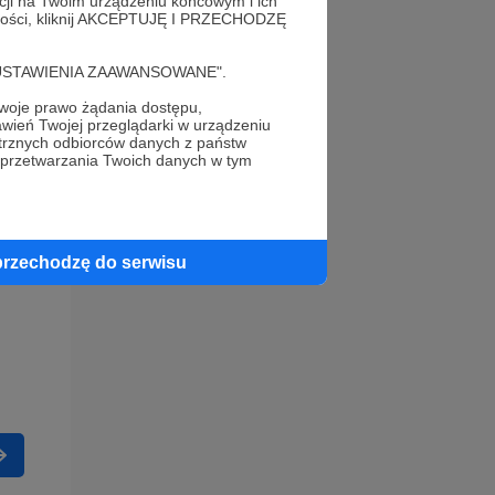
acji na Twoim urządzeniu końcowym i ich
alności, kliknij AKCEPTUJĘ I PRZECHODZĘ
cję "USTAWIENIA ZAAWANSOWANE".
oje prawo żądania dostępu,
wień Twojej przeglądarki w urządzeniu
trznych odbiorców danych z państw
 przetwarzania Twoich danych w tym
przechodzę do serwisu