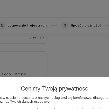
ednego z filmów na
e jesteś jego
zostałych progów.
2
Logowanie i rejestracja
3
Sposób płatności
Limit: 20
isiego Patrona!
as specjalne nagranie z
Cenimy Twoją prywatność
odziny, to możesz liczyć
w czasie korzystania z naszych usług czuł się komfortowo, dlatego te
zez nas Twoich danych osobowych.