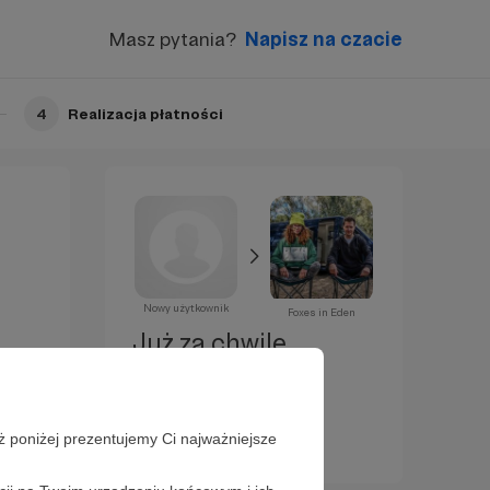
Masz pytania?
Napisz na czacie
4
Realizacja płatności
Nowy użytkownik
Foxes in Eden
Już za chwilę
zostaniesz
Patronem!
ż poniżej prezentujemy Ci najważniejsze