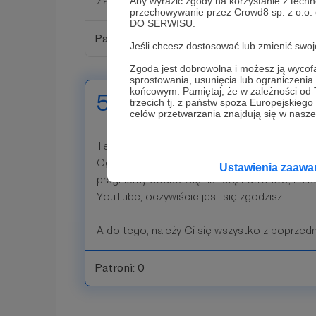
Zapraszamy do Lisiej Norki!
Aby wyrazić zgody na korzystanie z techn
przechowywanie przez Crowd8 sp. z o.o.
DO SERWISU.
Patroni: 0
Jeśli chcesz dostosować lub zmienić sw
Zgoda jest dobrowolna i możesz ją wyc
sprostowania, usunięcia lub ograniczeni
końcowym. Pamiętaj, że w zależności od
500 zł
trzecich tj. z państw spoza Europejskie
miesięcznie
celów przetwarzania znajdują się w naszej
Teraz to już jesteś chyba trzecim Lisem!???
Ogromnie dziękujemy za wsparcie naszego ka
Ustawienia zaaw
pragniemy dodać Cię na listę Patronów, na k
YouTube, oczywiście jesli się zgodzisz.
A do tego, należy Ci się wszystko z poprzed
Patroni: 0