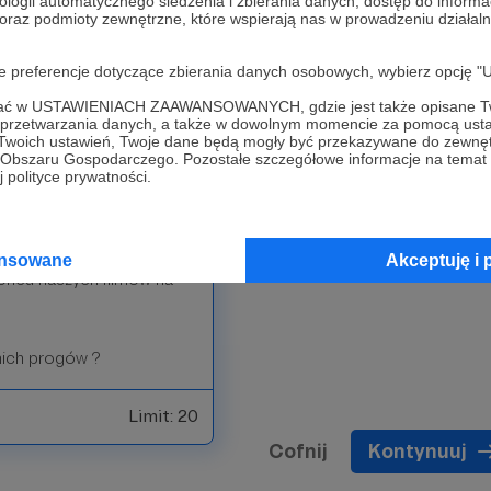
ologii automatycznego śledzenia i zbierania danych, dostęp do inform
 oraz podmioty zewnętrzne, które wspierają nas w prowadzeniu dział
Limit: 20
oje preferencje dotyczące zbierania danych osobowych, wybierz op
ofać w USTAWIENIACH ZAAWANSOWANYCH, gdzie jest także opisane Tw
a przetwarzania danych, a także w dowolnym momencie za pomocą usta
 Twoich ustawień, Twoje dane będą mogły być przekazywane do zewnę
go Obszaru Gospodarczego. Pozostałe szczegółowe informacje na temat
 polityce prywatności.
nału, a w związku z tym
ansowane
Akceptuję i 
ońcu naszych filmów na
nich progów ?
Limit: 20
Cofnij
Kontynuuj