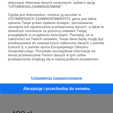
Patroni: 21
dotyczące zbierania danych osobowych, wybierz opcję
"USTAWIENIA ZAAWANSOWANE".
Zgoda jest dobrowolna i możesz ją wycofać w
USTAWIENIACH ZAAWANSOWANYCH, gdzie jest także
opisane Twoje prawo żądania dostępu, sprostowania,
50 zł
miesięcznie
usunięcia lub ograniczenia przetwarzania danych, a także w
dowolnym momencie za pomocą ustawień Twojej
przeglądarki w urządzeniu końcowym. Pamiętaj, że w
zależności od Twoich ustawień, Twoje dane będą mogły być
Insider / Insidera
przekazywane do zewnętrznych odbiorców danych z państw
trzecich tj. z państw spoza Europejskiego Obszaru
Gospodarczego. Pozostałe szczegółowe informacje na
Od tego progu zaczyna się realny wpływ.
temat przetwarzania Twoich danych w tym celów
Dzięki Tobie możemy zadzwonić do kolejnego
przetwarzania znajdują się w naszej polityce prywatności.
źródła, przeanalizować kolejne dane.
Dostęp do szkoleń + udział w zamkniętym
Q&A z zespołem Fundacji (raz w roku)
Ustawienia zaawansowane
Akceptuję i przechodzę do serwisu
Patroni: 9