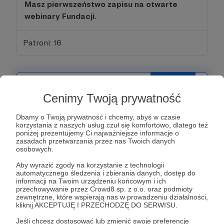
Masz pierwszeństwo zapisu na otwarte
webinary Fundacji.
Patroni: 16
25 zł
miesięcznie
Cenimy Twoją prywatność
Dbamy o Twoją prywatność i chcemy, abyś w czasie
Analityk / Analityczka
korzystania z naszych usług czuł się komfortowo, dlatego też
poniżej prezentujemy Ci najważniejsze informacje o
zasadach przetwarzania przez nas Twoich danych
Wiemy, że nie odpuścisz. My też nie.
osobowych.
Ten próg pozwala nam prowadzić śledztwa do
Aby wyrazić zgody na korzystanie z technologii
końca – nawet jeśli trwają miesiące.
automatycznego śledzenia i zbierania danych, dostęp do
Jeżeli zostaniesz z nami przez okrągły rok,
informacji na Twoim urządzeniu końcowym i ich
przechowywanie przez Crowd8 sp. z o.o. oraz podmioty
zyskasz dostęp do szkoleń online – np. o
zewnętrzne, które wspierają nas w prowadzeniu działalności,
OSINT, fact-checkingu czy bezpieczeństwie.
kliknij AKCEPTUJĘ I PRZECHODZĘ DO SERWISU.
Jeśli chcesz dostosować lub zmienić swoje preferencje