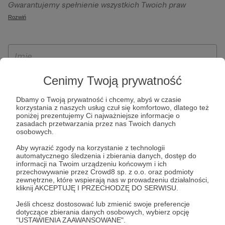
Gwarantujemy spełnienie wszystkich Twoich praw
szczególności w celu wykonania umowy zawartej z Tobą, w
wynikających z ogólnego rozporządzenia o ochronie
Rozwiń
tym do umożliwienia świadczenia usługi drogą
danych, tj. prawo dostępu, sprostowania oraz usunięcia
elektroniczną oraz pełnego korzystania z platformy
Twoich danych, ograniczenia ich przetwarzania, prawo do
Patronite.pl, w tym możliwości dokonywania oraz
ich przenoszenia, niepodlegania zautomatyzowanemu
otrzymywania wsparcia na naszej platformie oraz
podejmowaniu decyzji, w tym profilowaniu, a także prawo
dokonywania płatności.
wyrażenia sprzeciwu wobec przetwarzania Twoich danych
Cenimy Twoją prywatność
osobowych. Rejestracja dla osób niepełnoletnich możliwa
Dbamy o Twoją prywatność i chcemy, abyś w czasie
jest po przekazaniu podpisanego formularza "Zgodna na
korzystania z naszych usług czuł się komfortowo, dlatego też
założenie konta przez osobę niepełnoletnią", formularz
poniżej prezentujemy Ci najważniejsze informacje o
zasadach przetwarzania przez nas Twoich danych
dostępny jest na stronie regulaminu Patronite.pl.
osobowych.
Aby wyrazić zgody na korzystanie z technologii
automatycznego śledzenia i zbierania danych, dostęp do
informacji na Twoim urządzeniu końcowym i ich
przechowywanie przez Crowd8 sp. z o.o. oraz podmioty
zewnętrzne, które wspierają nas w prowadzeniu działalności,
kliknij AKCEPTUJĘ I PRZECHODZĘ DO SERWISU.
Jeśli chcesz dostosować lub zmienić swoje preferencje
dotyczące zbierania danych osobowych, wybierz opcję
* Zapoznałem się i akceptuję
Regulamin
serwisu oraz
Politykę
"USTAWIENIA ZAAWANSOWANE".