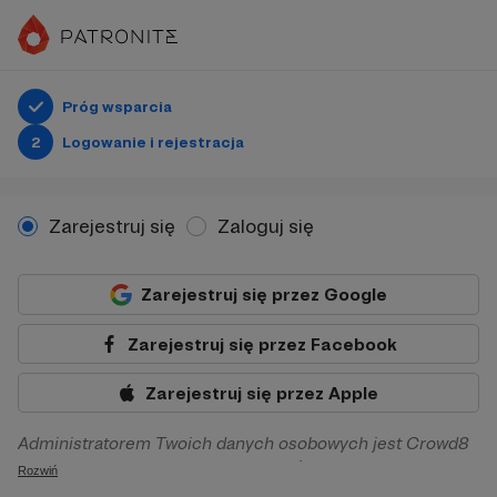
Próg wsparcia
2
Logowanie i rejestracja
Zarejestruj się
Zaloguj się
Zarejestruj się przez Google
Zarejestruj się przez Facebook
Zarejestruj się przez Apple
Administratorem Twoich danych osobowych jest Crowd8
sp. z o.o. z siedziba w Warszawie, ul. Żwirki i Wigury 16, 02-
Rozwiń
092 Warszawa. Twoje dane osobowe będą przetwarzane w