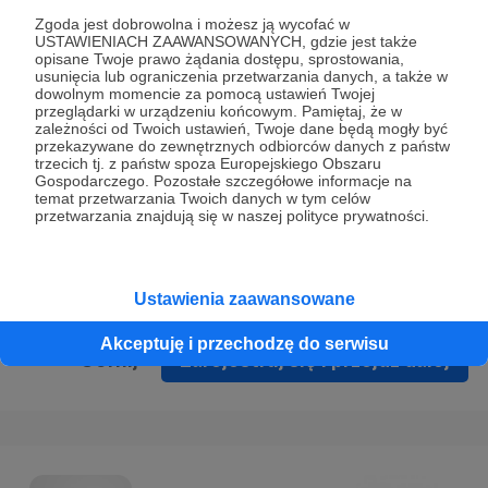
Prywatności
.
Zgoda jest dobrowolna i możesz ją wycofać w
USTAWIENIACH ZAAWANSOWANYCH, gdzie jest także
* Wyrażam zgodę na przetwarzanie moich danych
opisane Twoje prawo żądania dostępu, sprostowania,
osobowych podanych w formularzu rejestracyjnym w celu
usunięcia lub ograniczenia przetwarzania danych, a także w
dowolnym momencie za pomocą ustawień Twojej
prawidłowego świadczenia usług serwisu Patronite.
przeglądarki w urządzeniu końcowym. Pamiętaj, że w
zależności od Twoich ustawień, Twoje dane będą mogły być
Wyrażam zgodę na otrzymywanie drogą elektroniczną
przekazywane do zewnętrznych odbiorców danych z państw
trzecich tj. z państw spoza Europejskiego Obszaru
informacji handlowych - newslettera. Opcja ta może zostać
Gospodarczego. Pozostałe szczegółowe informacje na
zmieniona w ustawieniach konta.
temat przetwarzania Twoich danych w tym celów
przetwarzania znajdują się w naszej polityce prywatności.
Ustawienia zaawansowane
Akceptuję i przechodzę do serwisu
Cofnij
Zarejestruj się i przejdź dalej