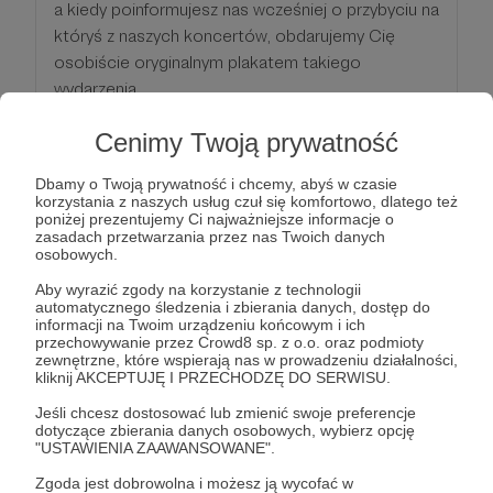
a kiedy poinformujesz nas wcześniej o przybyciu na
któryś z naszych koncertów, obdarujemy Cię
osobiście oryginalnym plakatem takiego
wydarzenia.
Cenimy Twoją prywatność
Patroni: 0
Dbamy o Twoją prywatność i chcemy, abyś w czasie
korzystania z naszych usług czuł się komfortowo, dlatego też
poniżej prezentujemy Ci najważniejsze informacje o
90 zł
zasadach przetwarzania przez nas Twoich danych
miesięcznie
osobowych.
Aby wyrazić zgody na korzystanie z technologii
automatycznego śledzenia i zbierania danych, dostęp do
Dobra sztuka nie uznaje kompromisów
informacji na Twoim urządzeniu końcowym i ich
przechowywanie przez Crowd8 sp. z o.o. oraz podmioty
zewnętrzne, które wspierają nas w prowadzeniu działalności,
Ten wkład nie pozostaje obojętny, tym bardziej
kliknij AKCEPTUJĘ I PRZECHODZĘ DO SERWISU.
pominięty.
Jeśli chcesz dostosować lub zmienić swoje preferencje
dotyczące zbierania danych osobowych, wybierz opcję
Poza naszą wdzięcznością z poprzedniego progu,
"USTAWIENIA ZAAWANSOWANE".
jeśli sobie życzysz umieścimy Ciebie na liście
Zgoda jest dobrowolna i możesz ją wycofać w