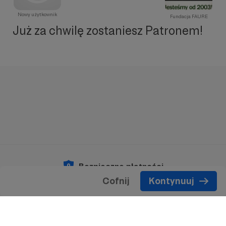
Nowy użytkownik
Fundacja FAURE
Już za chwilę zostaniesz Patronem!
Bezpieczne płatności
Cofnij
Kontynuuj
Copyright 2026 © Patronite.
Wszelkie prawa
zastrzeżone.