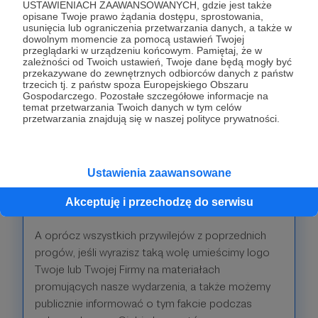
Mecenasów Indywidualnych naszego FESTIWALU.
USTAWIENIACH ZAAWANSOWANYCH, gdzie jest także
opisane Twoje prawo żądania dostępu, sprostowania,
usunięcia lub ograniczenia przetwarzania danych, a także w
dowolnym momencie za pomocą ustawień Twojej
Patroni: 0
przeglądarki w urządzeniu końcowym. Pamiętaj, że w
zależności od Twoich ustawień, Twoje dane będą mogły być
przekazywane do zewnętrznych odbiorców danych z państw
trzecich tj. z państw spoza Europejskiego Obszaru
Gospodarczego. Pozostałe szczegółowe informacje na
170 zł
temat przetwarzania Twoich danych w tym celów
miesięcznie
przetwarzania znajdują się w naszej polityce prywatności.
Wielkie dzieła nie powstają same
Ustawienia zaawansowane
To wyzwanie dla tych, którzy mogą i chcą mieć
faktyczny wpływ na nasze działania.
Akceptuję i przechodzę do serwisu
A oprócz wszystkich przywilejów z poprzednich
progów, jeśli wyrazisz taką wolę umieścimy logo
Twoje lub Twojej Firmy na materiałach
promujących nasze wydarzenia, a także możemy
publicznie informować o tym fakcie podczas