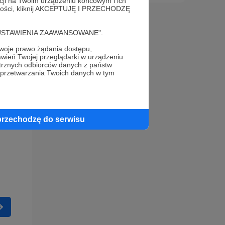
acji na Twoim urządzeniu końcowym i ich
alności, kliknij AKCEPTUJĘ I PRZECHODZĘ
cję "USTAWIENIA ZAAWANSOWANE".
oje prawo żądania dostępu,
wień Twojej przeglądarki w urządzeniu
trznych odbiorców danych z państw
 przetwarzania Twoich danych w tym
przechodzę do serwisu