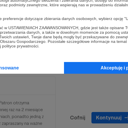
ologii automatycznego śledzenia i zbierania danych, dostęp do inform
 oraz podmioty zewnętrzne, które wspierają nas w prowadzeniu dział
oje preferencje dotyczące zbierania danych osobowych, wybierz op
 Patron otrzyma
ofać w USTAWIENIACH ZAAWANSOWANYCH, gdzie jest także opisane Tw
niej raz na 2 miesiące
a przetwarzania danych, a także w dowolnym momencie za pomocą usta
niach, ponadto jedną z
 Twoich ustawień, Twoje dane będą mogły być przekazywane do zewnę
go Obszaru Gospodarczego. Pozostałe szczegółowe informacje na temat
 polityce prywatności.
ansowane
Akceptuję i 
 Patron otrzyma
niej raz na 2 miesiące
niach, ponadto jedną z
Cofnij
Kontynuuj
ż zapraszany na ważne