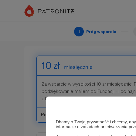
Za wsparcie w wysokości 5 zł miesięcznie, P
podziękowanie mailem od Fundacji.
1
Próg wsparcia
Patroni: 0
10 zł
miesięcznie
Za wsparcie w wysokości 10 zł miesięcznie, 
podziękowanie mailem od Fundacji - i co najm
otrzyma mailowo informację o nowych działa
Patroni: 0
Dbamy o Twoją prywatność i chcemy, abyś 
informacje o zasadach przetwarzania pr