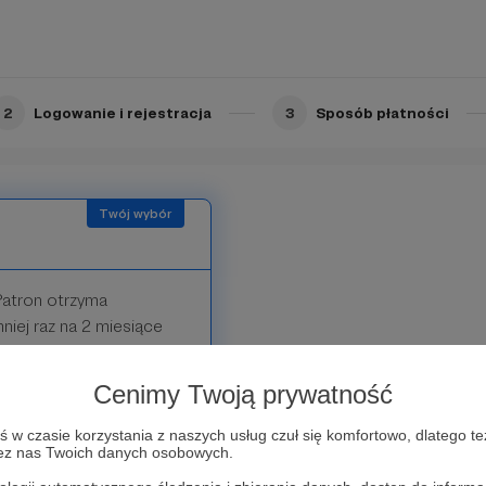
atron otrzyma
2
Logowanie i rejestracja
3
Sposób płatności
Patron otrzyma
niej raz na 2 miesiące
niach.
Cenimy Twoją prywatność
w czasie korzystania z naszych usług czuł się komfortowo, dlatego te
zez nas Twoich danych osobowych.