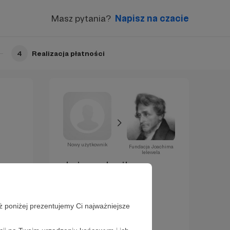
Masz pytania?
Napisz na czacie
4
Realizacja płatności
Nowy użytkownik
Fundacja Joachima
lelewela
Już za chwilę
zostaniesz
Patronem!
ż poniżej prezentujemy Ci najważniejsze