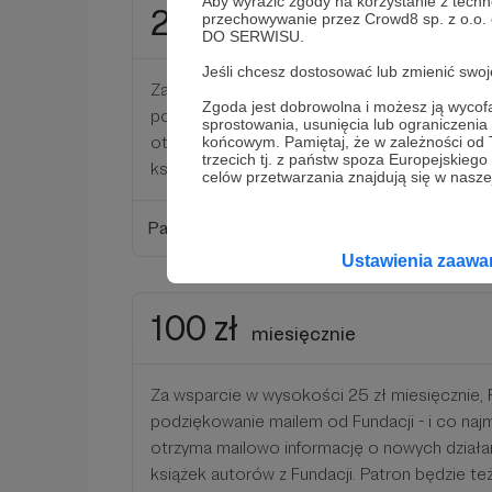
Aby wyrazić zgody na korzystanie z techn
25 zł
przechowywanie przez Crowd8 sp. z o.o.
miesięcznie
DO SERWISU.
Jeśli chcesz dostosować lub zmienić sw
Za wsparcie w wysokości 25 zł miesięcznie,
Zgoda jest dobrowolna i możesz ją wyc
podziękowanie mailem od Fundacji - i co najm
sprostowania, usunięcia lub ograniczeni
otrzyma mailowo informację o nowych działa
końcowym. Pamiętaj, że w zależności od
trzecich tj. z państw spoza Europejskie
książek autorów z Fundacji.
celów przetwarzania znajdują się w naszej
Patroni: 0
Ustawienia zaaw
100 zł
miesięcznie
Za wsparcie w wysokości 25 zł miesięcznie,
podziękowanie mailem od Fundacji - i co najm
otrzyma mailowo informację o nowych działa
książek autorów z Fundacji. Patron będzie te