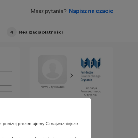
Masz pytania?
Napisz na czacie
4
Realizacja płatności
Nowy użytkownik
Fundacja
Powszechnego
Czytania
Już za chwilę
zostaniesz
Patronem!
ż poniżej prezentujemy Ci najważniejsze