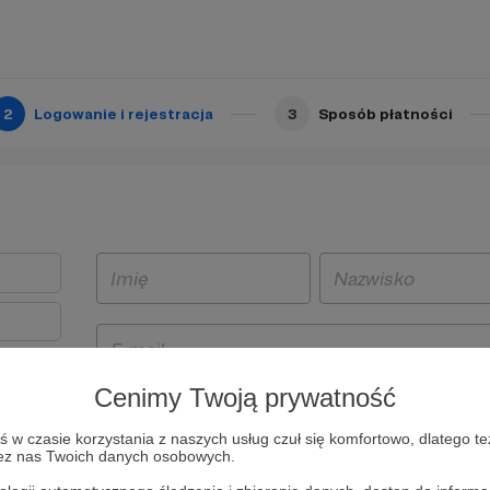
2
Logowanie i rejestracja
3
Sposób płatności
Cenimy Twoją prywatność
t
w czasie korzystania z naszych usług czuł się komfortowo, dlatego te
i i
zez nas Twoich danych osobowych.
owe będą
aw