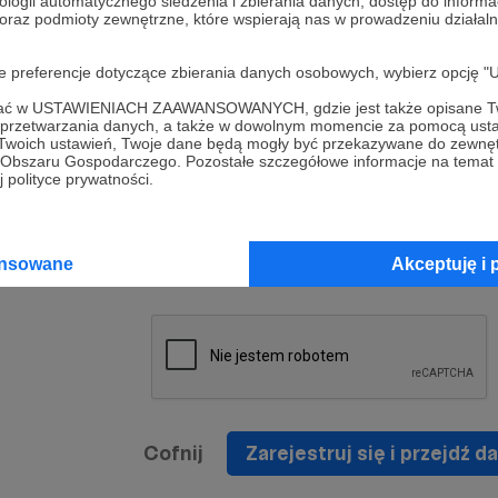
ologii automatycznego śledzenia i zbierania danych, dostęp do inform
a umowy
nie
 oraz podmioty zewnętrzne, które wspierają nas w prowadzeniu dział
nia
nięcia
nia z
* Zapoznałem się i akceptuję
Regulamin
serwisu oraz
prawo
oje preferencje dotyczące zbierania danych osobowych, wybierz op
wania
Politykę Prywatności
.
zowanemu
ofać w USTAWIENIACH ZAAWANSOWANYCH, gdzie jest także opisane Tw
 oraz
że prawo
a przetwarzania danych, a także w dowolnym momencie za pomocą usta
* Wyrażam zgodę na przetwarzanie moich danych
 Twoich ustawień, Twoje dane będą mogły być przekazywane do zewnę
h
osobowych podanych w formularzu rejestracyjnym w
go Obszaru Gospodarczego. Pozostałe szczegółowe informacje na temat
 polityce prywatności.
prawidłowego świadczenia usług serwisu Patronite.
Wyrażam zgodę na otrzymywanie drogą elektronicz
nta
informacji handlowych - newslettera. Opcja ta może
jest na
ansowane
Akceptuję i 
zmieniona w ustawieniach konta.
Cofnij
Zarejestruj się i przejdź da