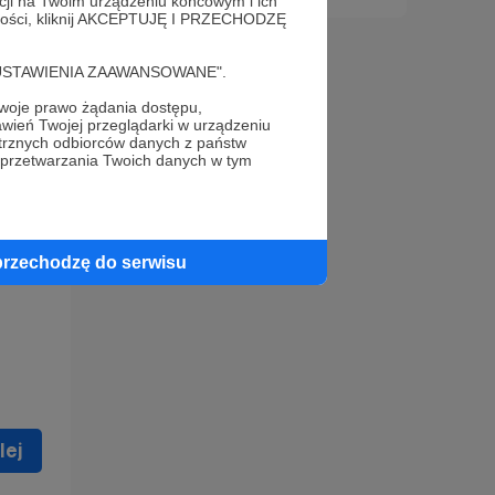
acji na Twoim urządzeniu końcowym i ich
alności, kliknij AKCEPTUJĘ I PRZECHODZĘ
cję "USTAWIENIA ZAAWANSOWANE".
oje prawo żądania dostępu,
wień Twojej przeglądarki w urządzeniu
trznych odbiorców danych z państw
 celu
 przetwarzania Twoich danych w tym
ną
 zostać
przechodzę do serwisu
lej