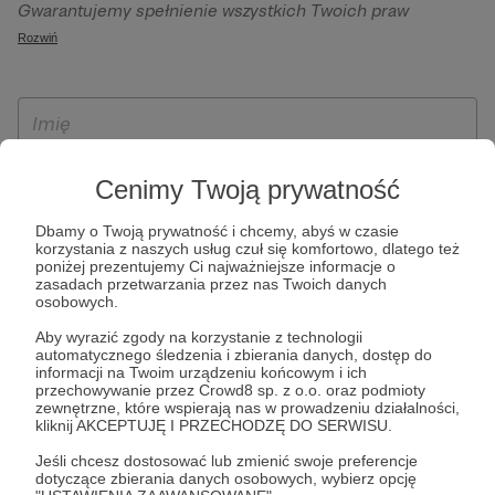
Gwarantujemy spełnienie wszystkich Twoich praw
szczególności w celu wykonania umowy zawartej z Tobą, w
wynikających z ogólnego rozporządzenia o ochronie
Rozwiń
tym do umożliwienia świadczenia usługi drogą
danych, tj. prawo dostępu, sprostowania oraz usunięcia
elektroniczną oraz pełnego korzystania z platformy
Twoich danych, ograniczenia ich przetwarzania, prawo do
Patronite.pl, w tym możliwości dokonywania oraz
ich przenoszenia, niepodlegania zautomatyzowanemu
otrzymywania wsparcia na naszej platformie oraz
podejmowaniu decyzji, w tym profilowaniu, a także prawo
dokonywania płatności.
wyrażenia sprzeciwu wobec przetwarzania Twoich danych
Cenimy Twoją prywatność
osobowych. Rejestracja dla osób niepełnoletnich możliwa
jest po przekazaniu podpisanego formularza "Zgodna na
Dbamy o Twoją prywatność i chcemy, abyś w czasie
założenie konta przez osobę niepełnoletnią", formularz
korzystania z naszych usług czuł się komfortowo, dlatego też
poniżej prezentujemy Ci najważniejsze informacje o
dostępny jest na stronie regulaminu Patronite.pl.
zasadach przetwarzania przez nas Twoich danych
osobowych.
Aby wyrazić zgody na korzystanie z technologii
automatycznego śledzenia i zbierania danych, dostęp do
informacji na Twoim urządzeniu końcowym i ich
przechowywanie przez Crowd8 sp. z o.o. oraz podmioty
zewnętrzne, które wspierają nas w prowadzeniu działalności,
kliknij AKCEPTUJĘ I PRZECHODZĘ DO SERWISU.
Jeśli chcesz dostosować lub zmienić swoje preferencje
* Zapoznałem się i akceptuję
Regulamin
serwisu oraz
Politykę
dotyczące zbierania danych osobowych, wybierz opcję