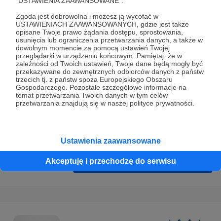
"USTAWIENIA ZAAWANSOWANE".
Prywatności
.
Zgoda jest dobrowolna i możesz ją wycofać w
* Wyrażam zgodę na przetwarzanie moich danych
USTAWIENIACH ZAAWANSOWANYCH, gdzie jest także
osobowych podanych w formularzu rejestracyjnym w celu
opisane Twoje prawo żądania dostępu, sprostowania,
usunięcia lub ograniczenia przetwarzania danych, a także w
prawidłowego świadczenia usług serwisu Patronite.
dowolnym momencie za pomocą ustawień Twojej
przeglądarki w urządzeniu końcowym. Pamiętaj, że w
Wyrażam zgodę na otrzymywanie drogą elektroniczną
zależności od Twoich ustawień, Twoje dane będą mogły być
przekazywane do zewnętrznych odbiorców danych z państw
informacji handlowych - newslettera. Opcja ta może zostać
trzecich tj. z państw spoza Europejskiego Obszaru
zmieniona w ustawieniach konta.
Gospodarczego. Pozostałe szczegółowe informacje na
temat przetwarzania Twoich danych w tym celów
przetwarzania znajdują się w naszej polityce prywatności.
Ustawienia zaawansowane
Akceptuję i przechodzę do serwisu
Cofnij
Zarejestruj się i przejdź dalej