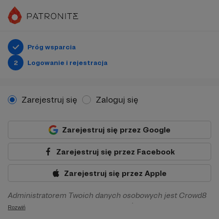
Próg wsparcia
2
Logowanie i rejestracja
Zarejestruj się
Zaloguj się
Zarejestruj się przez Google
Zarejestruj się przez Facebook
Zarejestruj się przez Apple
Administratorem Twoich danych osobowych jest Crowd8
sp. z o.o. z siedziba w Warszawie, ul. Żwirki i Wigury 16, 02-
Rozwiń
092 Warszawa. Twoje dane osobowe będą przetwarzane w