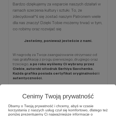
Bardzo dziękujemy za wsparcie naszych działań w
ramach szerzenia kultury i sztuki. To, że
zdecydował*ś się zostać naszym Patronem wiele
dla nas znaczy! Dzięki Tobie możemy trwać w tym,
co robimy oraz rozwijać się.
Jesteśmy, ponieważ jesteście z nami.
W nagrodę za Twoje zaangażowanie otrzymasz od
nas gratyfikację z progu pierwszego, drugiego oraz
trzeciego,
a po roku wyślemy Ci wybrany przez
Ciebie, autorski sitodruk Serhiya Savchenko.
Każda grafika posiada certyfikat oryginalności i
autentyczności.
Patroni: 0
Limit: 50
Cenimy Twoją prywatność
Dbamy o Twoją prywatność i chcemy, abyś w czasie
korzystania z naszych usług czuł się komfortowo, dlatego też
500 zł
poniżej prezentujemy Ci najważniejsze informacje o
miesięcznie