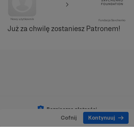
Nowy użytkownik
Fundacja Savchenko
Już za chwilę zostaniesz Patronem!
Bezpieczne płatności
Cofnij
Kontynuuj
Copyright 2026 © Patronite.
Wszelkie prawa