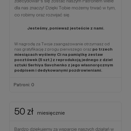
zdecydował*ś się zostać naszym Patronem wiele
dla nas znaczy! Dzięki Tobie możemy trwać w tym,
co robimy oraz rozwijać się.
Jesteśmy, ponieważ jesteście z nami.
W nagrodę za Twoje zaangażowanie otrzymasz od
nas gratyfikację z progu pierwszego oraz
po trzech
miesiącach wyślemy Ci na pamiątkę zestaw
pocztówek (5 szt.) z reprodukcją jednego z dzieł
sztuki Serhiya Savchenko z jego własnoręcznym
podpisem i dedykowanymi pozdrowieniami.
Patroni: 0
50 zł
miesięcznie
Bardzo dziękujemy za wsparcie naszych działań w