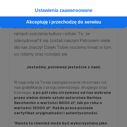
1200 zł
miesięcznie
Ustawienia zaawansowane
Akceptuję i przechodzę do serwisu
Bardzo dziękujemy za wsparcie naszych działań w
ramach szerzenia kultury i sztuki. To, że
zdecydował*ś się zostać naszym Patronem wiele
dla nas znaczy! Dzięki Tobie możemy trwać w tym,
co robimy oraz rozwijać się.
Jesteśmy, ponieważ jesteście z nami.
W nagrodę za Twoje zaangażowanie otrzymasz od
nas gratyfikację z progu pierwszego, drugiego oraz
trzeciego,
a po pół roku otrzymasz od nas wybrane
przez siebie dzieło sztuki autorstwa Serhiya
Savchenko o wartości 6000 zł*, lub po roku o
wartości 12000 zł*. Każda praca posiada
certyfikat oryginalności i autentyczności.
*Kwota ta również może być wykorzystana jako