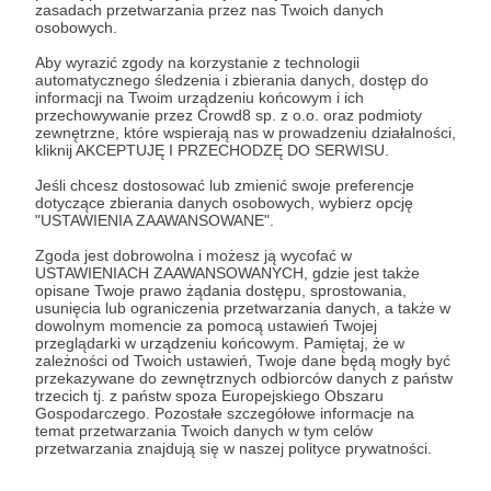
zasadach przetwarzania przez nas Twoich danych
osobowych.
Bardzo dziękujemy za wsparcie naszych działań w
Aby wyrazić zgody na korzystanie z technologii
automatycznego śledzenia i zbierania danych, dostęp do
ramach szerzenia kultury i sztuki. To, że
informacji na Twoim urządzeniu końcowym i ich
zdecydował*ś się zostać naszym Patronem wiele
przechowywanie przez Crowd8 sp. z o.o. oraz podmioty
zewnętrzne, które wspierają nas w prowadzeniu działalności,
dla nas znaczy! Dzięki Tobie możemy trwać w tym,
kliknij AKCEPTUJĘ I PRZECHODZĘ DO SERWISU.
co robimy oraz rozwijać się.
Jeśli chcesz dostosować lub zmienić swoje preferencje
dotyczące zbierania danych osobowych, wybierz opcję
Jesteśmy, ponieważ jesteście z nami.
"USTAWIENIA ZAAWANSOWANE".
Zgoda jest dobrowolna i możesz ją wycofać w
USTAWIENIACH ZAAWANSOWANYCH, gdzie jest także
W nagrodę za Twoje zaangażowanie otrzymasz od
opisane Twoje prawo żądania dostępu, sprostowania,
nas gratyfikację z progu pierwszego, drugiego oraz
usunięcia lub ograniczenia przetwarzania danych, a także w
trzeciego,
a za tak hojne wsparcie finansowe
dowolnym momencie za pomocą ustawień Twojej
zaprosimy Cię na autorską ekskursję z artystą
przeglądarki w urządzeniu końcowym. Pamiętaj, że w
Serhiyem Savchenko w dogodnym dla Ciebie
zależności od Twoich ustawień, Twoje dane będą mogły być
terminie.
przekazywane do zewnętrznych odbiorców danych z państw
trzecich tj. z państw spoza Europejskiego Obszaru
Gospodarczego. Pozostałe szczegółowe informacje na
Patroni: 0
Limit: 25
temat przetwarzania Twoich danych w tym celów
przetwarzania znajdują się w naszej polityce prywatności.