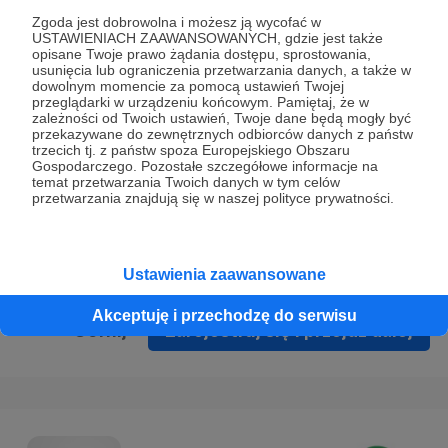
Prywatności
.
Zgoda jest dobrowolna i możesz ją wycofać w
USTAWIENIACH ZAAWANSOWANYCH, gdzie jest także
* Wyrażam zgodę na przetwarzanie moich danych
opisane Twoje prawo żądania dostępu, sprostowania,
osobowych podanych w formularzu rejestracyjnym w celu
usunięcia lub ograniczenia przetwarzania danych, a także w
dowolnym momencie za pomocą ustawień Twojej
prawidłowego świadczenia usług serwisu Patronite.
przeglądarki w urządzeniu końcowym. Pamiętaj, że w
zależności od Twoich ustawień, Twoje dane będą mogły być
Wyrażam zgodę na otrzymywanie drogą elektroniczną
przekazywane do zewnętrznych odbiorców danych z państw
trzecich tj. z państw spoza Europejskiego Obszaru
informacji handlowych - newslettera. Opcja ta może zostać
Gospodarczego. Pozostałe szczegółowe informacje na
zmieniona w ustawieniach konta.
temat przetwarzania Twoich danych w tym celów
przetwarzania znajdują się w naszej polityce prywatności.
Ustawienia zaawansowane
Akceptuję i przechodzę do serwisu
Cofnij
Zarejestruj się i przejdź dalej