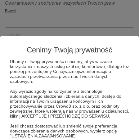
Gwarantujemy spełnienie wszystkich Twoich praw
szczególności w celu wykonania umowy zawartej z Tobą, w
wynikających z ogólnego rozporządzenia o ochronie
Rozwiń
tym do umożliwienia świadczenia usługi drogą
danych, tj. prawo dostępu, sprostowania oraz usunięcia
elektroniczną oraz pełnego korzystania z platformy
Twoich danych, ograniczenia ich przetwarzania, prawo do
Patronite.pl, w tym możliwości dokonywania oraz
ich przenoszenia, niepodlegania zautomatyzowanemu
otrzymywania wsparcia na naszej platformie oraz
podejmowaniu decyzji, w tym profilowaniu, a także prawo
dokonywania płatności.
wyrażenia sprzeciwu wobec przetwarzania Twoich danych
Cenimy Twoją prywatność
osobowych. Rejestracja dla osób niepełnoletnich możliwa
Dbamy o Twoją prywatność i chcemy, abyś w czasie
jest po przekazaniu podpisanego formularza "Zgodna na
korzystania z naszych usług czuł się komfortowo, dlatego też
założenie konta przez osobę niepełnoletnią", formularz
poniżej prezentujemy Ci najważniejsze informacje o
zasadach przetwarzania przez nas Twoich danych
dostępny jest na stronie regulaminu Patronite.pl.
osobowych.
Aby wyrazić zgody na korzystanie z technologii
automatycznego śledzenia i zbierania danych, dostęp do
informacji na Twoim urządzeniu końcowym i ich
przechowywanie przez Crowd8 sp. z o.o. oraz podmioty
zewnętrzne, które wspierają nas w prowadzeniu działalności,
kliknij AKCEPTUJĘ I PRZECHODZĘ DO SERWISU.
Jeśli chcesz dostosować lub zmienić swoje preferencje
dotyczące zbierania danych osobowych, wybierz opcję
* Zapoznałem się i akceptuję
Regulamin
serwisu oraz
Politykę
"USTAWIENIA ZAAWANSOWANE".