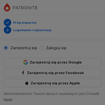
Próg wsparcia
2
Logowanie i rejestracja
Zarejestruj się
Zaloguj się
Zarejestruj się przez Google
Zarejestruj się przez Facebook
Zarejestruj się przez Apple
Administratorem Twoich danych osobowych jest Crowd8
sp. z o.o. z siedziba w Warszawie, ul. Żwirki i Wigury 16, 02-
Rozwiń
092 Warszawa. Twoje dane osobowe będą przetwarzane w