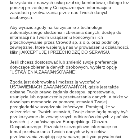
korzystania z naszych usług czuł się komfortowo, dlatego też
poniżej prezentujemy Ci najważniejsze informacje o
Patroni: 0
zasadach przetwarzania przez nas Twoich danych
osobowych.
Aby wyrazić zgody na korzystanie z technologii
automatycznego śledzenia i zbierania danych, dostęp do
50 zł
informacji na Twoim urządzeniu końcowym i ich
miesięcznie
przechowywanie przez Crowd8 sp. z o.o. oraz podmioty
zewnętrzne, które wspierają nas w prowadzeniu działalności,
kliknij AKCEPTUJĘ I PRZECHODZĘ DO SERWISU.
Jesteśmy uradowani i szczęśliwi, że dołączyłeś do
Jeśli chcesz dostosować lub zmienić swoje preferencje
grona Patronów Fundacji "Agnieszka" :)
dotyczące zbierania danych osobowych, wybierz opcję
"USTAWIENIA ZAAWANSOWANE".
Dziękujemy za zaufanie.
Zgoda jest dobrowolna i możesz ją wycofać w
USTAWIENIACH ZAAWANSOWANYCH, gdzie jest także
Z wdzięcznością przyjmujemy twój gest dobroci i z
opisane Twoje prawo żądania dostępu, sprostowania,
przyjemnością obdarujemy cię imiennym
usunięcia lub ograniczenia przetwarzania danych, a także w
dowolnym momencie za pomocą ustawień Twojej
Certyfikatem Dobroczynności.
przeglądarki w urządzeniu końcowym. Pamiętaj, że w
zależności od Twoich ustawień, Twoje dane będą mogły być
przekazywane do zewnętrznych odbiorców danych z państw
Patroni: 0
trzecich tj. z państw spoza Europejskiego Obszaru
Gospodarczego. Pozostałe szczegółowe informacje na
temat przetwarzania Twoich danych w tym celów
przetwarzania znajdują się w naszej polityce prywatności.