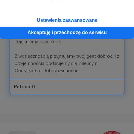
100 zł
miesięcznie
Ustawienia zaawansowane
Jesteśmy uradowani i szczęśliwi, że dołączyłeś do
Akceptuję i przechodzę do serwisu
grona Patronów Fundacji "Agnieszka" :)
Dziękujemy za zaufanie.
Z wdzięcznością przyjmujemy twój gest dobroci i z
przyjemnością obdarujemy cię imiennym
Certyfikatem Dobroczynności.
Patroni: 0