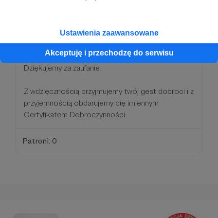
100 zł
miesięcznie
Ustawienia zaawansowane
Jesteśmy uradowani i szczęśliwi, że dołączyłeś do
Akceptuję i przechodzę do serwisu
grona Patronów Fundacji "Agnieszka" :)
Dziękujemy za zaufanie.
Z wdzięcznością przyjmujemy twój gest dobroci i z
przyjemnością obdarujemy cię imiennym
Certyfikatem Dobroczynności.
Patroni: 0