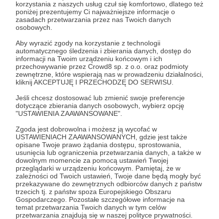
korzystania z naszych usług czuł się komfortowo, dlatego też
poniżej prezentujemy Ci najważniejsze informacje o
Patroni: 0
zasadach przetwarzania przez nas Twoich danych
osobowych.
Aby wyrazić zgody na korzystanie z technologii
automatycznego śledzenia i zbierania danych, dostęp do
50 zł
informacji na Twoim urządzeniu końcowym i ich
miesięcznie
przechowywanie przez Crowd8 sp. z o.o. oraz podmioty
zewnętrzne, które wspierają nas w prowadzeniu działalności,
kliknij AKCEPTUJĘ I PRZECHODZĘ DO SERWISU.
Jesteśmy uradowani i szczęśliwi, że dołączyłeś do
Jeśli chcesz dostosować lub zmienić swoje preferencje
grona Patronów Fundacji "Agnieszka" :)
dotyczące zbierania danych osobowych, wybierz opcję
"USTAWIENIA ZAAWANSOWANE".
Dziękujemy za zaufanie.
Zgoda jest dobrowolna i możesz ją wycofać w
USTAWIENIACH ZAAWANSOWANYCH, gdzie jest także
Z wdzięcznością przyjmujemy twój gest dobroci i z
opisane Twoje prawo żądania dostępu, sprostowania,
przyjemnością obdarujemy cię imiennym
usunięcia lub ograniczenia przetwarzania danych, a także w
dowolnym momencie za pomocą ustawień Twojej
Certyfikatem Dobroczynności.
przeglądarki w urządzeniu końcowym. Pamiętaj, że w
zależności od Twoich ustawień, Twoje dane będą mogły być
przekazywane do zewnętrznych odbiorców danych z państw
Patroni: 0
trzecich tj. z państw spoza Europejskiego Obszaru
Gospodarczego. Pozostałe szczegółowe informacje na
temat przetwarzania Twoich danych w tym celów
przetwarzania znajdują się w naszej polityce prywatności.