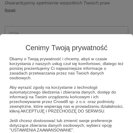
Gwarantujemy spełnienie wszystkich Twoich praw
szczególności w celu wykonania umowy zawartej z Tobą, w
wynikających z ogólnego rozporządzenia o ochronie
Rozwiń
tym do umożliwienia świadczenia usługi drogą
danych, tj. prawo dostępu, sprostowania oraz usunięcia
elektroniczną oraz pełnego korzystania z platformy
Twoich danych, ograniczenia ich przetwarzania, prawo do
Patronite.pl, w tym możliwości dokonywania oraz
ich przenoszenia, niepodlegania zautomatyzowanemu
otrzymywania wsparcia na naszej platformie oraz
podejmowaniu decyzji, w tym profilowaniu, a także prawo
dokonywania płatności.
wyrażenia sprzeciwu wobec przetwarzania Twoich danych
Cenimy Twoją prywatność
osobowych. Rejestracja dla osób niepełnoletnich możliwa
Dbamy o Twoją prywatność i chcemy, abyś w czasie
jest po przekazaniu podpisanego formularza "Zgodna na
korzystania z naszych usług czuł się komfortowo, dlatego też
założenie konta przez osobę niepełnoletnią", formularz
poniżej prezentujemy Ci najważniejsze informacje o
zasadach przetwarzania przez nas Twoich danych
dostępny jest na stronie regulaminu Patronite.pl.
osobowych.
Aby wyrazić zgody na korzystanie z technologii
automatycznego śledzenia i zbierania danych, dostęp do
informacji na Twoim urządzeniu końcowym i ich
przechowywanie przez Crowd8 sp. z o.o. oraz podmioty
zewnętrzne, które wspierają nas w prowadzeniu działalności,
kliknij AKCEPTUJĘ I PRZECHODZĘ DO SERWISU.
Jeśli chcesz dostosować lub zmienić swoje preferencje
dotyczące zbierania danych osobowych, wybierz opcję
* Zapoznałem się i akceptuję
Regulamin
serwisu oraz
Politykę
"USTAWIENIA ZAAWANSOWANE".