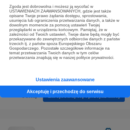
Prywatności
.
Zgoda jest dobrowolna i możesz ją wycofać w
USTAWIENIACH ZAAWANSOWANYCH, gdzie jest także
* Wyrażam zgodę na przetwarzanie moich danych
opisane Twoje prawo żądania dostępu, sprostowania,
osobowych podanych w formularzu rejestracyjnym w celu
usunięcia lub ograniczenia przetwarzania danych, a także w
dowolnym momencie za pomocą ustawień Twojej
prawidłowego świadczenia usług serwisu Patronite.
przeglądarki w urządzeniu końcowym. Pamiętaj, że w
zależności od Twoich ustawień, Twoje dane będą mogły być
Wyrażam zgodę na otrzymywanie drogą elektroniczną
przekazywane do zewnętrznych odbiorców danych z państw
trzecich tj. z państw spoza Europejskiego Obszaru
informacji handlowych - newslettera. Opcja ta może zostać
Gospodarczego. Pozostałe szczegółowe informacje na
zmieniona w ustawieniach konta.
temat przetwarzania Twoich danych w tym celów
przetwarzania znajdują się w naszej polityce prywatności.
Ustawienia zaawansowane
Akceptuję i przechodzę do serwisu
Cofnij
Zarejestruj się i przejdź dalej