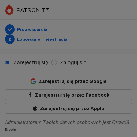
Próg wsparcia
2
Logowanie i rejestracja
Zarejestruj się
Zaloguj się
Zarejestruj się przez Google
Zarejestruj się przez Facebook
Zarejestruj się przez Apple
Administratorem Twoich danych osobowych jest Crowd8
sp. z o.o. z siedziba w Warszawie, ul. Żwirki i Wigury 16, 02-
Rozwiń
092 Warszawa. Twoje dane osobowe będą przetwarzane w