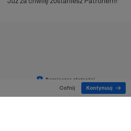
Już za chwilę zostaniesz Patronem!
Bezpieczne płatności
Cofnij
Kontynuuj
Copyright 2026 © Patronite.
Wszelkie prawa
zastrzeżone.