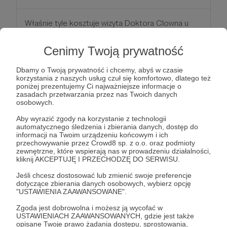
Właśnie tyle kosztuje wizyta Doktora Clowna u
jednego dziecka/seniora leżącego w szpitalu.
Wpłacając taką kwotę sprawiasz, że będziemy
Cenimy Twoją prywatność
mogli odwiedzić kolejnego pacjenta i pomóc mu
Dbamy o Twoją prywatność i chcemy, abyś w czasie
zapomnieć o swojej chorobie.
korzystania z naszych usług czuł się komfortowo, dlatego też
poniżej prezentujemy Ci najważniejsze informacje o
zasadach przetwarzania przez nas Twoich danych
Podaruj uśmiech kolejnemu dziecku :)
osobowych.
Aby wyrazić zgody na korzystanie z technologii
Patroni: 0
automatycznego śledzenia i zbierania danych, dostęp do
informacji na Twoim urządzeniu końcowym i ich
przechowywanie przez Crowd8 sp. z o.o. oraz podmioty
zewnętrzne, które wspierają nas w prowadzeniu działalności,
kliknij AKCEPTUJĘ I PRZECHODZĘ DO SERWISU.
50 zł
miesięcznie
Jeśli chcesz dostosować lub zmienić swoje preferencje
dotyczące zbierania danych osobowych, wybierz opcję
"USTAWIENIA ZAAWANSOWANE".
Czapki z głów! Jesteśmy Ci ogromnie wdzięczni
Zgoda jest dobrowolna i możesz ją wycofać w
za pomoc!
USTAWIENIACH ZAAWANSOWANYCH, gdzie jest także
Właśnie sfinansowałeś upominki, które Doktorzy
opisane Twoje prawo żądania dostępu, sprostowania,