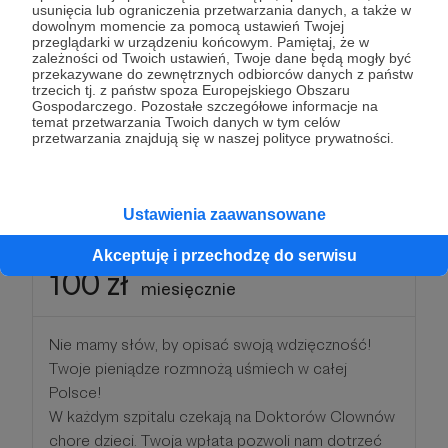
usunięcia lub ograniczenia przetwarzania danych, a także w
Clowni przekażą chorym dzieciom. W smutnej,
dowolnym momencie za pomocą ustawień Twojej
szpitalnej sali, wśród kroplówek i medycznej
przeglądarki w urządzeniu końcowym. Pamiętaj, że w
zależności od Twoich ustawień, Twoje dane będą mogły być
aparatury wyczarują dla nich kolorowe balony,
przekazywane do zewnętrznych odbiorców danych z państw
noski i bańki. Dzięki Tobie, te dzieciaki choć na
trzecich tj. z państw spoza Europejskiego Obszaru
Gospodarczego. Pozostałe szczegółowe informacje na
chwilę zapomną, gdzie są...
temat przetwarzania Twoich danych w tym celów
Od dziś Jesteś Mega Siewcą Uśmiechu :)
przetwarzania znajdują się w naszej polityce prywatności.
Patroni: 0
Ustawienia zaawansowane
Akceptuję i przechodzę do serwisu
100 zł
miesięcznie
Nie mamy słów, by opisać swoją wdzięczność!
Twoje pieniądze rozmnożą uśmiech w całej
Polsce!
W każdym szpitalu czekają na Doktorów Clownów
chore dzieci. Twoja wpłata pozwoli nam dotrzeć