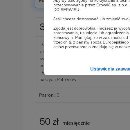
Patroni: 0
Aby wyrazić zgody na korzystanie z techn
przechowywanie przez Crowd8 sp. z o.o.
DO SERWISU.
Jeśli chcesz dostosować lub zmienić sw
30 zł
miesięcznie
Zgoda jest dobrowolna i możesz ją wyc
sprostowania, usunięcia lub ograniczeni
końcowym. Pamiętaj, że w zależności od
trzecich tj. z państw spoza Europejskie
Dziękujemy, że nas wspierasz! Doceniamy k
celów przetwarzania znajdują się w naszej
cieszymy się, że angażujesz się społecznie!
symboliczne kwoty pomagasz nam rozwijać d
nowe, ciekawe treści do naszego portalu Alt
Ustawienia zaaw
Dostaniesz też oczywiście dostęp do plików
naszych Patronów.
Patroni: 0
50 zł
miesięcznie