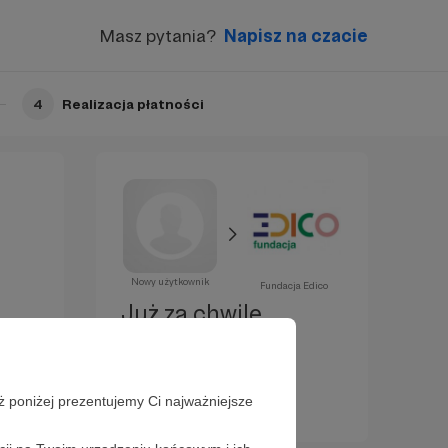
Masz pytania?
Napisz na czacie
4
Realizacja płatności
Nowy użytkownik
Fundacja Edico
Już za chwilę
zostaniesz
Patronem!
ż poniżej prezentujemy Ci najważniejsze