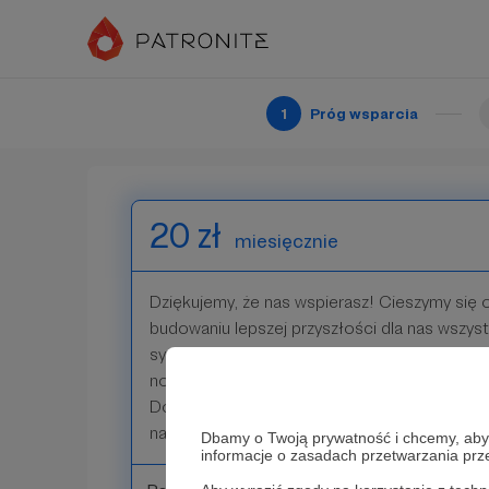
ogromne znaczenie :) Twoje wsparcie napędza
potwierdza, że to co robimy ma sens! 💚 Do
plików dostępnych jedynie dla naszych Patr
1
Próg wsparcia
Patroni: 0
20 zł
miesięcznie
Dziękujemy, że nas wspierasz! Cieszymy się o
budowaniu lepszej przyszłości dla nas wszys
symboliczne kwoty pomagasz nam rozwijać d
nowe, ciekawe treści do naszego portalu Alt
Dostaniesz też oczywiście dostęp do plików
naszych Patronów.
Dbamy o Twoją prywatność i chcemy, abyś 
informacje o zasadach przetwarzania pr