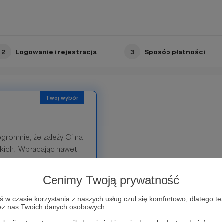
 nas do działania i
staniesz też dostęp do
onów.
2
Logowanie i rejestracja
3
Sposób płatności
gromnie, że zależy Ci na
tkich! Wpłacając nawet
ziałalność i dodawać
ernatywna Lista Lektur! 💛
Cenimy Twoją prywatność
 dostępnych jedynie dla
w czasie korzystania z naszych usług czuł się komfortowo, dlatego te
zez nas Twoich danych osobowych.