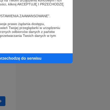
acji na Twoim urządzeniu końcowym i ich
alności, kliknij AKCEPTUJĘ I PRZECHODZĘ
cję "USTAWIENIA ZAAWANSOWANE".
oje prawo żądania dostępu,
wień Twojej przeglądarki w urządzeniu
trznych odbiorców danych z państw
 przetwarzania Twoich danych w tym
przechodzę do serwisu