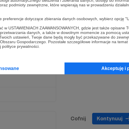
ologii automatycznego śledzenia i zbierania danych, dostęp do inform
 oraz podmioty zewnętrzne, które wspierają nas w prowadzeniu dział
oje preferencje dotyczące zbierania danych osobowych, wybierz op
ofać w USTAWIENIACH ZAAWANSOWANYCH, gdzie jest także opisane Tw
a przetwarzania danych, a także w dowolnym momencie za pomocą usta
 Twoich ustawień, Twoje dane będą mogły być przekazywane do zewnę
go Obszaru Gospodarczego. Pozostałe szczegółowe informacje na temat
ażdą wpłaconą kwotę,
 polityce prywatności.
 Wpłacając nawet
ziałalność i dodawać
ernatywna Lista Lektur! 💗
ansowane
Akceptuję i 
 dostępnych jedynie dla
Cofnij
Kontynuuj