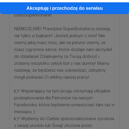
Akceptuję i przechodzę do serwisu
EudoSuperbohater
NIEMOŻLIWE! Prawdziwi SuperBohaterzy istnieją
nie tylko w bajkach! Jesteś jednym z nich! Nie
wiemy jaką masz moc, ale na pewno wiemy, że
masz ogromne serce, które dodaje nam skrzydeł
do działania! Dziękujemy za Twoją dobroć i
zrobimy wszystko żebyś był z nas dumny! Mamy
nadzieję, że będziesz nas odwiedzać, żebyśmy
mogli pokazać Ci efekty naszej pracy!
👉 Wspierający na tym progu otrzymają oficjalne
podziękowania dla Patronów na naszym
Facebooku, które będziemy umieszczać tam raz w
miesiącu :)
👉 Wyślemy do Ciebie spersonalizowane życzenia
z okazji urodzin lub Świąt złożone przez