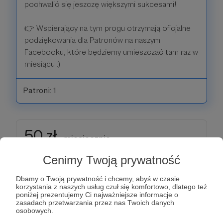
pochwalić się jeszczę większymi sukcesami!
👉 Wspierający na tym progu otrzymają oficjalne
podziękowania dla Patronów na naszym
Facebooku, które będziemy umieszczać tam raz w
miesiącu :)
Patroni: 1
50 zł
miesięcznie
Cenimy Twoją prywatność
EudoBohater
Dbamy o Twoją prywatność i chcemy, abyś w czasie
korzystania z naszych usług czuł się komfortowo, dlatego też
Hurra! Właśnie zostałeś bohaterem dla naszej
poniżej prezentujemy Ci najważniejsze informacje o
Fundacji i wszystkich odbiorców naszych działań!
zasadach przetwarzania przez nas Twoich danych
osobowych.
Pamiętaj o swojej pelerynie supermocy i walcz