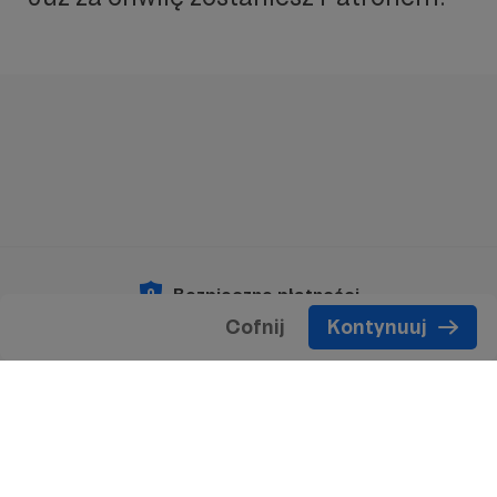
Bezpieczne płatności
Cofnij
Kontynuuj
Copyright 2026 © Patronite.
Wszelkie prawa
zastrzeżone.