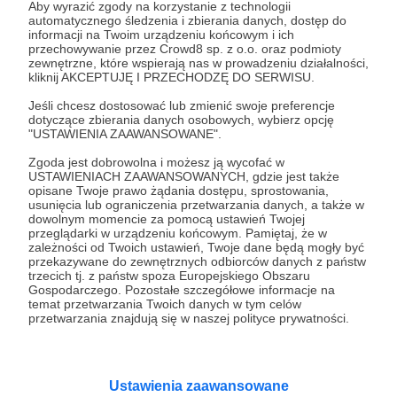
dalej! Wspólnie możemy przenosić góry!
Aby wyrazić zgody na korzystanie z technologii
automatycznego śledzenia i zbierania danych, dostęp do
Dziękujemy za ten przepiękny gest i pamiętaj, że
informacji na Twoim urządzeniu końcowym i ich
zawsze możesz nas obserwować na naszej stronie
przechowywanie przez Crowd8 sp. z o.o. oraz podmioty
zewnętrzne, które wspierają nas w prowadzeniu działalności,
oraz w social mediach. Na pewno nie raz się
kliknij AKCEPTUJĘ I PRZECHODZĘ DO SERWISU.
jeszcze zobaczymy! :)
Jeśli chcesz dostosować lub zmienić swoje preferencje
dotyczące zbierania danych osobowych, wybierz opcję
👉 Wspierający na tym progu otrzymają oficjalne
"USTAWIENIA ZAAWANSOWANE".
podziękowania dla Patronów na naszym
Zgoda jest dobrowolna i możesz ją wycofać w
Facebooku, które będziemy umieszczać tam raz w
USTAWIENIACH ZAAWANSOWANYCH, gdzie jest także
opisane Twoje prawo żądania dostępu, sprostowania,
miesiącu :)
usunięcia lub ograniczenia przetwarzania danych, a także w
👉 Wyślemy do Ciebie spersonalizowane życzenia
dowolnym momencie za pomocą ustawień Twojej
przeglądarki w urządzeniu końcowym. Pamiętaj, że w
z okazji urodzin lub Świąt złożone przez
zależności od Twoich ustawień, Twoje dane będą mogły być
odbiorców naszych działań :)
przekazywane do zewnętrznych odbiorców danych z państw
trzecich tj. z państw spoza Europejskiego Obszaru
Gospodarczego. Pozostałe szczegółowe informacje na
temat przetwarzania Twoich danych w tym celów
Patroni: 0
przetwarzania znajdują się w naszej polityce prywatności.
100 zł
Ustawienia zaawansowane
miesięcznie