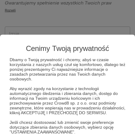
Gwarantujemy spełnienie wszystkich Twoich praw
szczególności w celu wykonania umowy zawartej z Tobą, w
wynikających z ogólnego rozporządzenia o ochronie
Rozwiń
tym do umożliwienia świadczenia usługi drogą
danych, tj. prawo dostępu, sprostowania oraz usunięcia
elektroniczną oraz pełnego korzystania z platformy
Twoich danych, ograniczenia ich przetwarzania, prawo do
Patronite.pl, w tym możliwości dokonywania oraz
ich przenoszenia, niepodlegania zautomatyzowanemu
otrzymywania wsparcia na naszej platformie oraz
podejmowaniu decyzji, w tym profilowaniu, a także prawo
dokonywania płatności.
wyrażenia sprzeciwu wobec przetwarzania Twoich danych
Cenimy Twoją prywatność
osobowych. Rejestracja dla osób niepełnoletnich możliwa
Dbamy o Twoją prywatność i chcemy, abyś w czasie
jest po przekazaniu podpisanego formularza "Zgodna na
korzystania z naszych usług czuł się komfortowo, dlatego też
założenie konta przez osobę niepełnoletnią", formularz
poniżej prezentujemy Ci najważniejsze informacje o
zasadach przetwarzania przez nas Twoich danych
dostępny jest na stronie regulaminu Patronite.pl.
osobowych.
Aby wyrazić zgody na korzystanie z technologii
automatycznego śledzenia i zbierania danych, dostęp do
informacji na Twoim urządzeniu końcowym i ich
przechowywanie przez Crowd8 sp. z o.o. oraz podmioty
zewnętrzne, które wspierają nas w prowadzeniu działalności,
kliknij AKCEPTUJĘ I PRZECHODZĘ DO SERWISU.
Jeśli chcesz dostosować lub zmienić swoje preferencje
dotyczące zbierania danych osobowych, wybierz opcję
* Zapoznałem się i akceptuję
Regulamin
serwisu oraz
Politykę
"USTAWIENIA ZAAWANSOWANE".