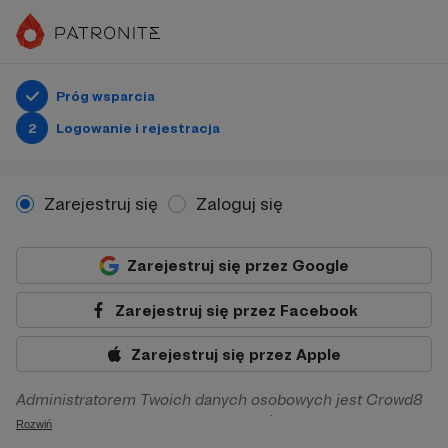
Próg wsparcia
2
Logowanie i rejestracja
Zarejestruj się
Zaloguj się
Zarejestruj się przez Google
Zarejestruj się przez Facebook
Zarejestruj się przez Apple
Administratorem Twoich danych osobowych jest Crowd8
sp. z o.o. z siedziba w Warszawie, ul. Żwirki i Wigury 16, 02-
Rozwiń
092 Warszawa. Twoje dane osobowe będą przetwarzane w