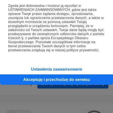
Prywatności
.
Zgoda jest dobrowolna i możesz ją wycofać w
USTAWIENIACH ZAAWANSOWANYCH, gdzie jest także
* Wyrażam zgodę na przetwarzanie moich danych
opisane Twoje prawo żądania dostępu, sprostowania,
osobowych podanych w formularzu rejestracyjnym w celu
usunięcia lub ograniczenia przetwarzania danych, a także w
dowolnym momencie za pomocą ustawień Twojej
prawidłowego świadczenia usług serwisu Patronite.
przeglądarki w urządzeniu końcowym. Pamiętaj, że w
zależności od Twoich ustawień, Twoje dane będą mogły być
Wyrażam zgodę na otrzymywanie drogą elektroniczną
przekazywane do zewnętrznych odbiorców danych z państw
trzecich tj. z państw spoza Europejskiego Obszaru
informacji handlowych - newslettera. Opcja ta może zostać
Gospodarczego. Pozostałe szczegółowe informacje na
zmieniona w ustawieniach konta.
temat przetwarzania Twoich danych w tym celów
przetwarzania znajdują się w naszej polityce prywatności.
Ustawienia zaawansowane
Akceptuję i przechodzę do serwisu
Cofnij
Zarejestruj się i przejdź dalej