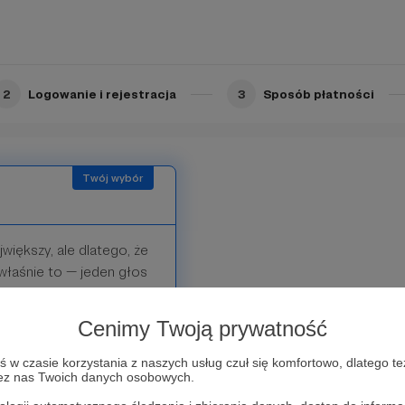
2
Logowanie i rejestracja
3
Sposób płatności
ajwiększy, ale dlatego, że
 właśnie to — jeden głos
ałasu (tym razem
tu istnieć: opłacić
Cenimy Twoją prywatność
 fundament, na którym
t tylko "daję z siebie" i
w czasie korzystania z naszych usług czuł się komfortowo, dlatego te
zez nas Twoich danych osobowych.