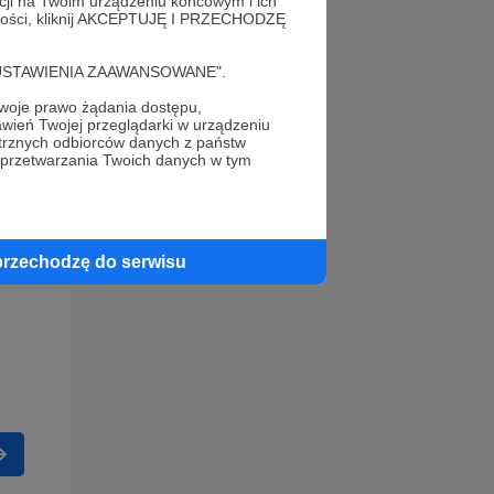
acji na Twoim urządzeniu końcowym i ich
alności, kliknij AKCEPTUJĘ I PRZECHODZĘ
cję "USTAWIENIA ZAAWANSOWANE".
oje prawo żądania dostępu,
wień Twojej przeglądarki w urządzeniu
trznych odbiorców danych z państw
 przetwarzania Twoich danych w tym
przechodzę do serwisu