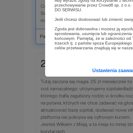
Aby wyrazić zgody na korzystanie z techn
przechowywanie przez Crowd8 sp. z o.o.
Co zyskujesz?
DO SERWISU.
Satysfakcję, że jesteś w stadzie. I nasze szc
Jeśli chcesz dostosować lub zmienić sw
możemy więcej!
Zgoda jest dobrowolna i możesz ją wyc
sprostowania, usunięcia lub ograniczeni
Patroni: 3
końcowym. Pamiętaj, że w zależności od
trzecich tj. z państw spoza Europejskie
celów przetwarzania znajdują się w naszej
25 zł
miesięcznie
Ustawienia zaaw
Tutaj zaczyna się magia. 25 zł miesięcznie to 
coś namacalnego: utrzymujemy szpitaledladzi
którego trafia zagubiony rodzic w środku no
na pytania, których nie chce zadawać na gł
aktualizować bazę szpitali, dodawać nowe inf
platforma nie pokrywa się cyfrowym kurzem.
Jesteś Wilkiem z Misją, a ta misja to mniej st
korytarzach.