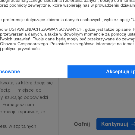
ologii automatycznego śledzenia i zbierania danych, dostęp do inform
 oraz podmioty zewnętrzne, które wspierają nas w prowadzeniu dział
zere „dziękujemy". Razem
oje preferencje dotyczące zbierania danych osobowych, wybierz op
ofać w USTAWIENIACH ZAAWANSOWANYCH, gdzie jest także opisane Tw
a przetwarzania danych, a także w dowolnym momencie za pomocą usta
 Twoich ustawień, Twoje dane będą mogły być przekazywane do zewnę
go Obszaru Gospodarczego. Pozostałe szczegółowe informacje na temat
 polityce prywatności.
ansowane
Akceptuję i 
kwota, za którą dzieje się
eci.pl — miejsce, do
cy, szukając odpowiedzi
os. Pomagasz nam
ormacje i sprawiać, że
Cofnij
Kontynuuj
resu w szpitalnych