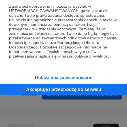
Prywatności
.
Zgoda jest dobrowolna i możesz ją wycofać w
USTAWIENIACH ZAAWANSOWANYCH, gdzie jest także
* Wyrażam zgodę na przetwarzanie moich danych
opisane Twoje prawo żądania dostępu, sprostowania,
osobowych podanych w formularzu rejestracyjnym w celu
usunięcia lub ograniczenia przetwarzania danych, a także w
dowolnym momencie za pomocą ustawień Twojej
prawidłowego świadczenia usług serwisu Patronite.
przeglądarki w urządzeniu końcowym. Pamiętaj, że w
zależności od Twoich ustawień, Twoje dane będą mogły być
Wyrażam zgodę na otrzymywanie drogą elektroniczną
przekazywane do zewnętrznych odbiorców danych z państw
trzecich tj. z państw spoza Europejskiego Obszaru
informacji handlowych - newslettera. Opcja ta może zostać
Gospodarczego. Pozostałe szczegółowe informacje na
zmieniona w ustawieniach konta.
temat przetwarzania Twoich danych w tym celów
przetwarzania znajdują się w naszej polityce prywatności.
Ustawienia zaawansowane
Akceptuję i przechodzę do serwisu
Cofnij
Zarejestruj się i przejdź dalej