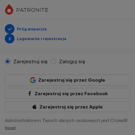
Próg wsparcia
2
Logowanie i rejestracja
Zarejestruj się
Zaloguj się
Zarejestruj się przez Google
Zarejestruj się przez Facebook
Zarejestruj się przez Apple
Administratorem Twoich danych osobowych jest Crowd8
sp. z o.o. z siedziba w Warszawie, ul. Żwirki i Wigury 16, 02-
Rozwiń
092 Warszawa. Twoje dane osobowe będą przetwarzane w