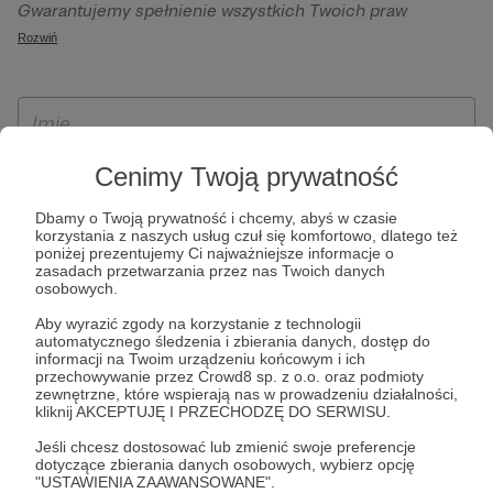
Gwarantujemy spełnienie wszystkich Twoich praw
szczególności w celu wykonania umowy zawartej z Tobą, w
wynikających z ogólnego rozporządzenia o ochronie
Rozwiń
tym do umożliwienia świadczenia usługi drogą
danych, tj. prawo dostępu, sprostowania oraz usunięcia
elektroniczną oraz pełnego korzystania z platformy
Twoich danych, ograniczenia ich przetwarzania, prawo do
Patronite.pl, w tym możliwości dokonywania oraz
ich przenoszenia, niepodlegania zautomatyzowanemu
otrzymywania wsparcia na naszej platformie oraz
podejmowaniu decyzji, w tym profilowaniu, a także prawo
dokonywania płatności.
wyrażenia sprzeciwu wobec przetwarzania Twoich danych
Cenimy Twoją prywatność
osobowych. Rejestracja dla osób niepełnoletnich możliwa
Dbamy o Twoją prywatność i chcemy, abyś w czasie
jest po przekazaniu podpisanego formularza "Zgodna na
korzystania z naszych usług czuł się komfortowo, dlatego też
założenie konta przez osobę niepełnoletnią", formularz
poniżej prezentujemy Ci najważniejsze informacje o
zasadach przetwarzania przez nas Twoich danych
dostępny jest na stronie regulaminu Patronite.pl.
osobowych.
Aby wyrazić zgody na korzystanie z technologii
automatycznego śledzenia i zbierania danych, dostęp do
informacji na Twoim urządzeniu końcowym i ich
przechowywanie przez Crowd8 sp. z o.o. oraz podmioty
zewnętrzne, które wspierają nas w prowadzeniu działalności,
kliknij AKCEPTUJĘ I PRZECHODZĘ DO SERWISU.
Jeśli chcesz dostosować lub zmienić swoje preferencje
dotyczące zbierania danych osobowych, wybierz opcję
* Zapoznałem się i akceptuję
Regulamin
serwisu oraz
Politykę
"USTAWIENIA ZAAWANSOWANE".