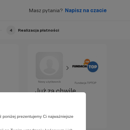
Masz pytania?
Napisz na czacie
4
Realizacja płatności
Nowy użytkownik
Fundacja TIPTOP
Już za chwilę
zostaniesz
Patronem!
ż poniżej prezentujemy Ci najważniejsze