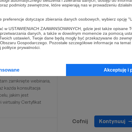
ologii automatycznego śledzenia i zbierania danych, dostęp do inform
 oraz podmioty zewnętrzne, które wspierają nas w prowadzeniu dział
oje preferencje dotyczące zbierania danych osobowych, wybierz op
ofać w USTAWIENIACH ZAAWANSOWANYCH, gdzie jest także opisane Tw
a przetwarzania danych, a także w dowolnym momencie za pomocą usta
 Twoich ustawień, Twoje dane będą mogły być przekazywane do zewnę
go Obszaru Gospodarczego. Pozostałe szczegółowe informacje na temat
wniamy godzinną sesję
 polityce prywatności.
 i wspierasz naszą walkę
osprawnościami. Chętnie
niu zgody) na naszej
ansowane
Akceptuję i 
hęcamy do śledzenia
tam zamknięte webinaria,
aż każda konsultacja
elu, jakim jest
irtualny Certyfikat
Cofnij
Kontynuuj