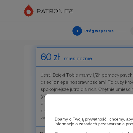
zachęcamy do śledzenia naszego profilu na 
tam zamknięte webinaria, do których już tera
Patroni: 0
1
Próg wsparcia
60 zł
miesięcznie
Jest! Dzięki Tobie mamy 1/2h pomocy psycho
dzieci z niepełnosprawnościami. To duży krok 
spokojniejsze jutro dla nich. Chętnie umieś
(oczywiście po wyrażeniu zgody) na naszej st
dodatkowo zachęcamy do śledzenia naszego 
organizujemy tam zamknięte webinaria, do któ
zapraszamy.
Dbamy o Twoją prywatność i chcemy, abyś 
informacje o zasadach przetwarzania pr