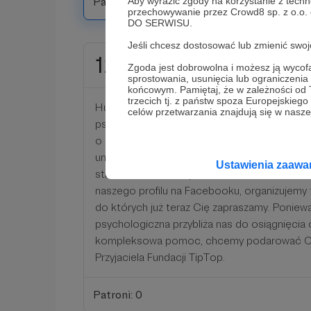
Patroni: 0
Aby wyrazić zgody na korzystanie z techn
przechowywanie przez Crowd8 sp. z o.o.
DO SERWISU.
Jeśli chcesz dostosować lub zmienić sw
120 zł
miesięcznie
Zgoda jest dobrowolna i możesz ją wyc
sprostowania, usunięcia lub ograniczeni
końcowym. Pamiętaj, że w zależności od
trzecich tj. z państw spoza Europejskie
Hura, hura, hura! Dzięki Twojej wpłacie zape
celów przetwarzania znajdują się w naszej
psychologiczną. Dziękujemy, że jesteś z nami
o lepsze jutro dla rodziców dzieci z niepełn
umieścimy Twoje dane (oczywiście po wyraże
Ustawienia zaaw
stronie w zakładce patroni, dodatkowo zac
naszego profilu na Facebooku, organizujemy 
do których już teraz Cię zapraszamy. Poniew
psychologiczna przybliża nas do osiągnięcia c
kompleksowa pomoc, chcemy podarować Ci w
Przyjaciela Fundacji TipTop.
Patroni: 0