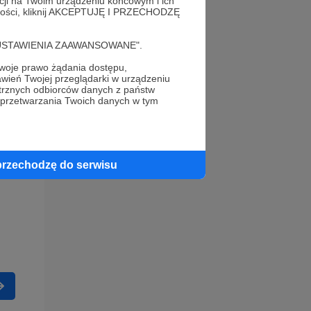
acji na Twoim urządzeniu końcowym i ich
alności, kliknij AKCEPTUJĘ I PRZECHODZĘ
cję "USTAWIENIA ZAAWANSOWANE".
oje prawo żądania dostępu,
wień Twojej przeglądarki w urządzeniu
trznych odbiorców danych z państw
 przetwarzania Twoich danych w tym
przechodzę do serwisu