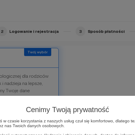
Facebooku, organizujemy
z Cię zapraszamy.
2
Logowanie i rejestracja
3
Sposób płatności
logicznej dla rodziców
i nadzieja na lepsze,
cimy Twoje dane
ronie w zakładce patroni,
profilu na Facebooku,
Cenimy Twoją prywatność
rych już teraz Cię
w czasie korzystania z naszych usług czuł się komfortowo, dlatego te
zez nas Twoich danych osobowych.