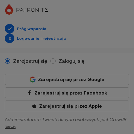
Próg wsparcia
2
Logowanie i rejestracja
Zarejestruj się
Zaloguj się
Zarejestruj się przez Google
Zarejestruj się przez Facebook
Zarejestruj się przez Apple
Administratorem Twoich danych osobowych jest Crowd8
sp. z o.o. z siedziba w Warszawie, ul. Żwirki i Wigury 16, 02-
Rozwiń
092 Warszawa. Twoje dane osobowe będą przetwarzane w