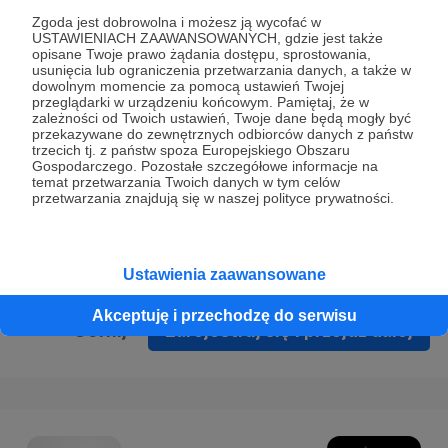
Prywatności
.
Zgoda jest dobrowolna i możesz ją wycofać w
USTAWIENIACH ZAAWANSOWANYCH, gdzie jest także
* Wyrażam zgodę na przetwarzanie moich danych
opisane Twoje prawo żądania dostępu, sprostowania,
osobowych podanych w formularzu rejestracyjnym w celu
usunięcia lub ograniczenia przetwarzania danych, a także w
dowolnym momencie za pomocą ustawień Twojej
prawidłowego świadczenia usług serwisu Patronite.
przeglądarki w urządzeniu końcowym. Pamiętaj, że w
zależności od Twoich ustawień, Twoje dane będą mogły być
Wyrażam zgodę na otrzymywanie drogą elektroniczną
przekazywane do zewnętrznych odbiorców danych z państw
trzecich tj. z państw spoza Europejskiego Obszaru
informacji handlowych - newslettera. Opcja ta może zostać
Gospodarczego. Pozostałe szczegółowe informacje na
zmieniona w ustawieniach konta.
temat przetwarzania Twoich danych w tym celów
przetwarzania znajdują się w naszej polityce prywatności.
Ustawienia zaawansowane
Akceptuję i przechodzę do serwisu
Cofnij
Zarejestruj się i przejdź dalej