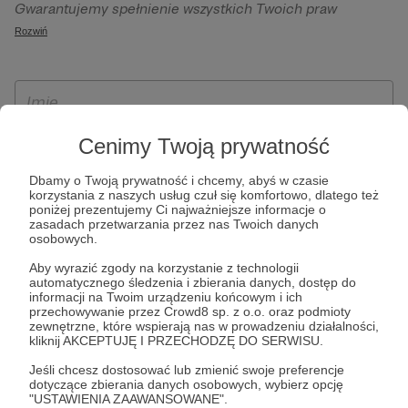
Gwarantujemy spełnienie wszystkich Twoich praw
szczególności w celu wykonania umowy zawartej z Tobą, w
wynikających z ogólnego rozporządzenia o ochronie
Rozwiń
tym do umożliwienia świadczenia usługi drogą
danych, tj. prawo dostępu, sprostowania oraz usunięcia
elektroniczną oraz pełnego korzystania z platformy
Twoich danych, ograniczenia ich przetwarzania, prawo do
Patronite.pl, w tym możliwości dokonywania oraz
ich przenoszenia, niepodlegania zautomatyzowanemu
otrzymywania wsparcia na naszej platformie oraz
podejmowaniu decyzji, w tym profilowaniu, a także prawo
dokonywania płatności.
wyrażenia sprzeciwu wobec przetwarzania Twoich danych
Cenimy Twoją prywatność
osobowych. Rejestracja dla osób niepełnoletnich możliwa
Dbamy o Twoją prywatność i chcemy, abyś w czasie
jest po przekazaniu podpisanego formularza "Zgodna na
korzystania z naszych usług czuł się komfortowo, dlatego też
założenie konta przez osobę niepełnoletnią", formularz
poniżej prezentujemy Ci najważniejsze informacje o
zasadach przetwarzania przez nas Twoich danych
dostępny jest na stronie regulaminu Patronite.pl.
osobowych.
Aby wyrazić zgody na korzystanie z technologii
automatycznego śledzenia i zbierania danych, dostęp do
informacji na Twoim urządzeniu końcowym i ich
przechowywanie przez Crowd8 sp. z o.o. oraz podmioty
zewnętrzne, które wspierają nas w prowadzeniu działalności,
kliknij AKCEPTUJĘ I PRZECHODZĘ DO SERWISU.
Jeśli chcesz dostosować lub zmienić swoje preferencje
dotyczące zbierania danych osobowych, wybierz opcję
* Zapoznałem się i akceptuję
Regulamin
serwisu oraz
Politykę
"USTAWIENIA ZAAWANSOWANE".