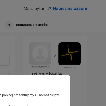
Masz pytania?
Napisz na czacie
4
Realizacja płatności
Nowy użytkownik
Geopolitika
Już za chwilę
zostaniesz
Patronem!
ż poniżej prezentujemy Ci najważniejsze