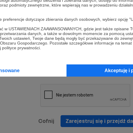
ologii automatycznego śledzenia i zbierania danych, dostęp do inform
a umowy
nie
 oraz podmioty zewnętrzne, które wspierają nas w prowadzeniu dział
nia
nięcia
nia z
* Zapoznałem się i akceptuję
Regulamin
serwisu oraz
prawo
oje preferencje dotyczące zbierania danych osobowych, wybierz op
wania
Politykę Prywatności
.
zowanemu
ofać w USTAWIENIACH ZAAWANSOWANYCH, gdzie jest także opisane Tw
 oraz
że prawo
a przetwarzania danych, a także w dowolnym momencie za pomocą usta
* Wyrażam zgodę na przetwarzanie moich danych
 Twoich ustawień, Twoje dane będą mogły być przekazywane do zewnę
h
osobowych podanych w formularzu rejestracyjnym w
go Obszaru Gospodarczego. Pozostałe szczegółowe informacje na temat
 polityce prywatności.
prawidłowego świadczenia usług serwisu Patronite.
Wyrażam zgodę na otrzymywanie drogą elektronicz
nta
informacji handlowych - newslettera. Opcja ta może
jest na
ansowane
Akceptuję i 
zmieniona w ustawieniach konta.
Cofnij
Zarejestruj się i przejdź da