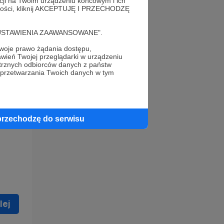
acji na Twoim urządzeniu końcowym i ich
alności, kliknij AKCEPTUJĘ I PRZECHODZĘ
cję "USTAWIENIA ZAAWANSOWANE".
oje prawo żądania dostępu,
wień Twojej przeglądarki w urządzeniu
trznych odbiorców danych z państw
 celu
 przetwarzania Twoich danych w tym
ną
 zostać
przechodzę do serwisu
lej