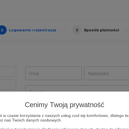
2
Logowanie i rejestracja
3
Sposób płatności
Cenimy Twoją prywatność
t
w czasie korzystania z naszych usług czuł się komfortowo, dlatego te
i i
zez nas Twoich danych osobowych.
owe będą
aw