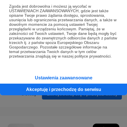
Prywatności
.
Zgoda jest dobrowolna i możesz ją wycofać w
USTAWIENIACH ZAAWANSOWANYCH, gdzie jest także
* Wyrażam zgodę na przetwarzanie moich danych
opisane Twoje prawo żądania dostępu, sprostowania,
osobowych podanych w formularzu rejestracyjnym w celu
usunięcia lub ograniczenia przetwarzania danych, a także w
dowolnym momencie za pomocą ustawień Twojej
prawidłowego świadczenia usług serwisu Patronite.
przeglądarki w urządzeniu końcowym. Pamiętaj, że w
zależności od Twoich ustawień, Twoje dane będą mogły być
Wyrażam zgodę na otrzymywanie drogą elektroniczną
przekazywane do zewnętrznych odbiorców danych z państw
trzecich tj. z państw spoza Europejskiego Obszaru
informacji handlowych - newslettera. Opcja ta może zostać
Gospodarczego. Pozostałe szczegółowe informacje na
zmieniona w ustawieniach konta.
temat przetwarzania Twoich danych w tym celów
przetwarzania znajdują się w naszej polityce prywatności.
Ustawienia zaawansowane
Akceptuję i przechodzę do serwisu
Cofnij
Zarejestruj się i przejdź dalej