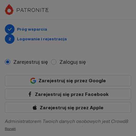
Próg wsparcia
2
Logowanie i rejestracja
Zarejestruj się
Zaloguj się
Zarejestruj się przez Google
Zarejestruj się przez Facebook
Zarejestruj się przez Apple
Administratorem Twoich danych osobowych jest Crowd8
sp. z o.o. z siedziba w Warszawie, ul. Żwirki i Wigury 16, 02-
Rozwiń
092 Warszawa. Twoje dane osobowe będą przetwarzane w