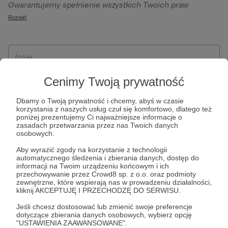
Gwarantujemy spełnienie wszystkich Twoich praw
szczególności w celu wykonania umowy zawartej z Tobą, w
wynikających z ogólnego rozporządzenia o ochronie
Rozwiń
tym do umożliwienia świadczenia usługi drogą
danych, tj. prawo dostępu, sprostowania oraz usunięcia
elektroniczną oraz pełnego korzystania z platformy
Twoich danych, ograniczenia ich przetwarzania, prawo do
Patronite.pl, w tym możliwości dokonywania oraz
ich przenoszenia, niepodlegania zautomatyzowanemu
otrzymywania wsparcia na naszej platformie oraz
podejmowaniu decyzji, w tym profilowaniu, a także prawo
dokonywania płatności.
wyrażenia sprzeciwu wobec przetwarzania Twoich danych
Cenimy Twoją prywatność
osobowych. Rejestracja dla osób niepełnoletnich możliwa
Dbamy o Twoją prywatność i chcemy, abyś w czasie
jest po przekazaniu podpisanego formularza "Zgodna na
korzystania z naszych usług czuł się komfortowo, dlatego też
założenie konta przez osobę niepełnoletnią", formularz
poniżej prezentujemy Ci najważniejsze informacje o
zasadach przetwarzania przez nas Twoich danych
dostępny jest na stronie regulaminu Patronite.pl.
osobowych.
Aby wyrazić zgody na korzystanie z technologii
automatycznego śledzenia i zbierania danych, dostęp do
informacji na Twoim urządzeniu końcowym i ich
przechowywanie przez Crowd8 sp. z o.o. oraz podmioty
zewnętrzne, które wspierają nas w prowadzeniu działalności,
kliknij AKCEPTUJĘ I PRZECHODZĘ DO SERWISU.
Jeśli chcesz dostosować lub zmienić swoje preferencje
dotyczące zbierania danych osobowych, wybierz opcję
* Zapoznałem się i akceptuję
Regulamin
serwisu oraz
Politykę
"USTAWIENIA ZAAWANSOWANE".