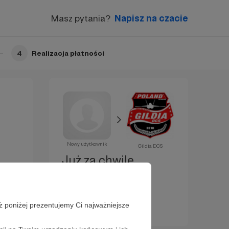
Masz pytania?
Napisz na czacie
4
Realizacja płatności
Nowy użytkownik
Gildia DCS
Już za chwilę
zostaniesz
Patronem!
ż poniżej prezentujemy Ci najważniejsze