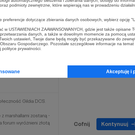
ologii automatycznego śledzenia i zbierania danych, dostęp do inform
 oraz podmioty zewnętrzne, które wspierają nas w prowadzeniu dział
oje preferencje dotyczące zbierania danych osobowych, wybierz op
cić do koszyka Gildia
ofać w USTAWIENIACH ZAAWANSOWANYCH, gdzie jest także opisane Tw
raz umożliwić nam dalszy
a przetwarzania danych, a także w dowolnym momencie za pomocą usta
ych się po 35PLN.
 Twoich ustawień, Twoje dane będą mogły być przekazywane do zewnę
go Obszaru Gospodarczego. Pozostałe szczegółowe informacje na temat
 polityce prywatności.
Limit: 7
ansowane
Akceptuję i 
ołeczność Gildia DCS.
 z marshallami zostaną -
a forum wyróżnieni złotą
Cofnij
Kontynuuj