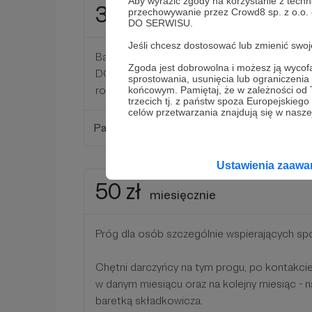
Aby wyrazić zgody na korzystanie z techn
35 zł
przechowywanie przez Crowd8 sp. z o.o.
miesięcznie
DO SERWISU.
Jeśli chcesz dostosować lub zmienić sw
Bardzo rozsądna kwota, którą możecie dorzu
Zgoda jest dobrowolna i możesz ją wyc
DCS. Zauważ, że aby pokryć koszt serwera o
sprostowania, usunięcia lub ograniczeni
rozwój wystarczy mniej niż 7 osób składając
końcowym. Pamiętaj, że w zależności od
trzecich tj. z państw spoza Europejskie
celów przetwarzania znajdują się w naszej
Patroni: 0
Ustawienia zaaw
50 zł
miesięcznie
Próg dla osób szczególnie wspierających sp
Chętni darczyńcy na tym progu, po kontakcie
w danym miesiącu oraz na kolejny miesiąc - n
baretką składkowicza.