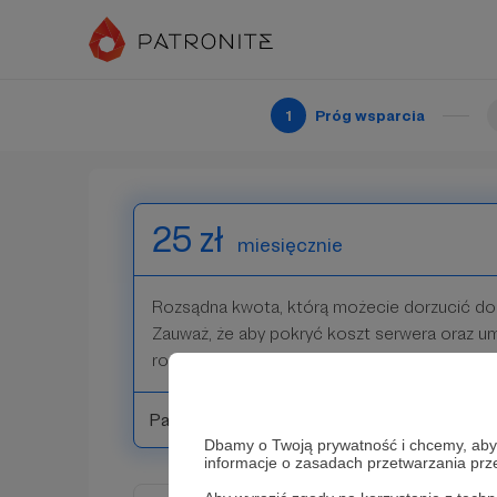
Składka powyżej minimum totalnego, do któ
wydaje się być "złotym środkiem" mając na 
członków.
1
Próg wsparcia
Patroni: 1
25 zł
miesięcznie
Rozsądna kwota, którą możecie dorzucić do
Zauważ, że aby pokryć koszt serwera oraz um
rozwój wystarczy tylko 10 osób składających
Patroni: 4
Dbamy o Twoją prywatność i chcemy, abyś 
informacje o zasadach przetwarzania pr