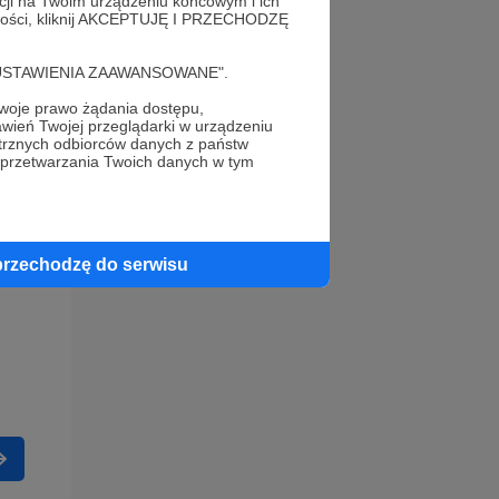
acji na Twoim urządzeniu końcowym i ich
alności, kliknij AKCEPTUJĘ I PRZECHODZĘ
cję "USTAWIENIA ZAAWANSOWANE".
oje prawo żądania dostępu,
wień Twojej przeglądarki w urządzeniu
trznych odbiorców danych z państw
 przetwarzania Twoich danych w tym
przechodzę do serwisu