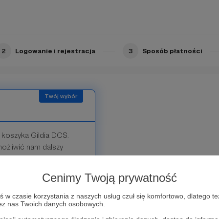
rej zachęcam, gdyż
uwadze obecną liczbę
2
Logowanie i rejestracja
3
Sposób płatności
Limit: 13
 koszyka Gildia DCS.
ożliwić nam dalszy
 się po 25PLN.
Cenimy Twoją prywatność
Limit: 10
w czasie korzystania z naszych usług czuł się komfortowo, dlatego te
zez nas Twoich danych osobowych.