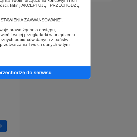
acji na Twoim urządzeniu końcowym i ich
alności, kliknij AKCEPTUJĘ I PRZECHODZĘ
cję "USTAWIENIA ZAAWANSOWANE".
oje prawo żądania dostępu,
wień Twojej przeglądarki w urządzeniu
trznych odbiorców danych z państw
 przetwarzania Twoich danych w tym
przechodzę do serwisu