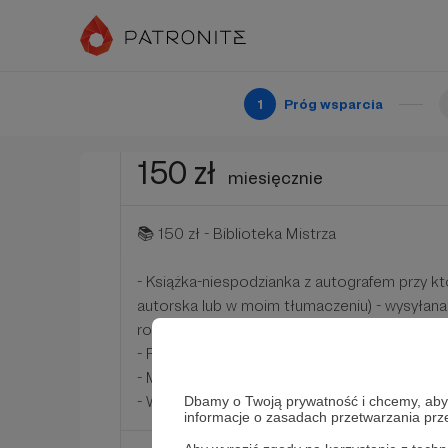
- 20% zniżki na moje produkty edukacyjne i k
- Wszystkie benefity z niższych progów
Patroni: 0
1
Próg wsparcia
150 zł
miesięcznie
📚 150 zł - Biblioteka Mistrza
- Książka-niespodzianka z autografem przy kt
autorska lub w moim tłumaczeniu) - wysyłana 
roku
- Priorytetowy dostęp do moich warsztatów 
- Możliwość zaproponowania tematu odcinka 
- Wszystkie benefity z niższych progów
Dbamy o Twoją prywatność i chcemy, abyś 
informacje o zasadach przetwarzania pr