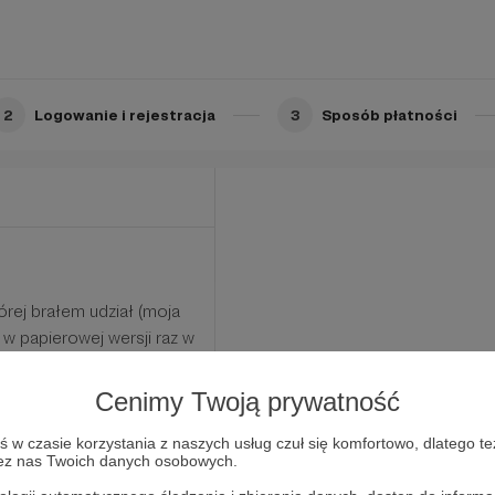
onsultacje
2
Logowanie i rejestracja
3
Sposób płatności
órej brałem udział (moja
w papierowej wersji raz w
i wydarzeń
Cenimy Twoją prywatność
raz na kwartał
w czasie korzystania z naszych usług czuł się komfortowo, dlatego te
zez nas Twoich danych osobowych.