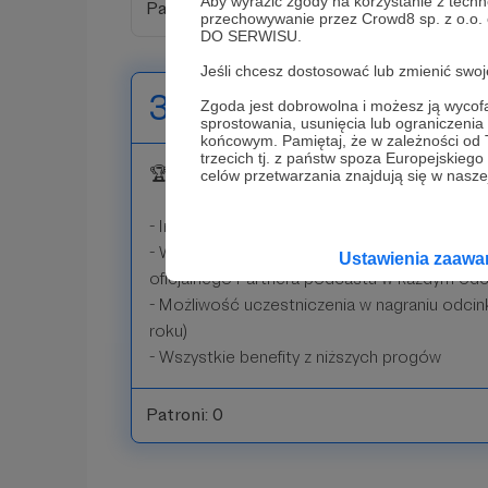
Aby wyrazić zgody na korzystanie z techn
Patroni: 0
przechowywanie przez Crowd8 sp. z o.o.
DO SERWISU.
Jeśli chcesz dostosować lub zmienić sw
300 zł
Zgoda jest dobrowolna i możesz ją wyc
miesięcznie
sprostowania, usunięcia lub ograniczeni
końcowym. Pamiętaj, że w zależności od
trzecich tj. z państw spoza Europejskie
🏆 300 zł - Partnerstwo Mistrzowskie
celów przetwarzania znajdują się w naszej
- Indywidualna 60-minutowa konsultacja ze m
- Wymienienie Twojego imienia i nazwiska (lu
Ustawienia zaaw
oficjalnego Partnera podcastu w każdym odc
- Możliwość uczestniczenia w nagraniu odcin
roku)
- Wszystkie benefity z niższych progów
Patroni: 0