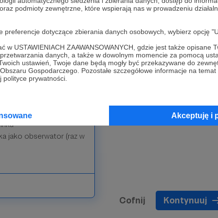
ologii automatycznego śledzenia i zbierania danych, dostęp do inform
 oraz podmioty zewnętrzne, które wspierają nas w prowadzeniu dział
oje preferencje dotyczące zbierania danych osobowych, wybierz op
ofać w USTAWIENIACH ZAAWANSOWANYCH, gdzie jest także opisane Tw
a przetwarzania danych, a także w dowolnym momencie za pomocą usta
 Twoich ustawień, Twoje dane będą mogły być przekazywane do zewnę
go Obszaru Gospodarczego. Pozostałe szczegółowe informacje na temat
 polityce prywatności.
ną raz na pół roku
b pseudonimu) jako
ansowane
Akceptuję i 
inku
ka jako obserwator (raz w
Cofnij
Kontynuuj