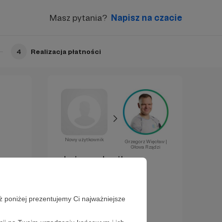
Masz pytania?
Napisz na czacie
4
Realizacja płatności
Nowy użytkownik
Grzegorz Więcław |
Głowa Rządzi
Już za chwilę
zostaniesz
Patronem!
ż poniżej prezentujemy Ci najważniejsze