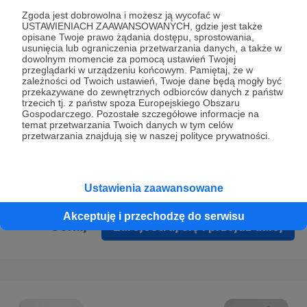
Prywatności
.
Zgoda jest dobrowolna i możesz ją wycofać w
USTAWIENIACH ZAAWANSOWANYCH, gdzie jest także
* Wyrażam zgodę na przetwarzanie moich danych
opisane Twoje prawo żądania dostępu, sprostowania,
osobowych podanych w formularzu rejestracyjnym w celu
usunięcia lub ograniczenia przetwarzania danych, a także w
dowolnym momencie za pomocą ustawień Twojej
prawidłowego świadczenia usług serwisu Patronite.
przeglądarki w urządzeniu końcowym. Pamiętaj, że w
zależności od Twoich ustawień, Twoje dane będą mogły być
Wyrażam zgodę na otrzymywanie drogą elektroniczną
przekazywane do zewnętrznych odbiorców danych z państw
trzecich tj. z państw spoza Europejskiego Obszaru
informacji handlowych - newslettera. Opcja ta może zostać
Gospodarczego. Pozostałe szczegółowe informacje na
zmieniona w ustawieniach konta.
temat przetwarzania Twoich danych w tym celów
przetwarzania znajdują się w naszej polityce prywatności.
Ustawienia zaawansowane
Akceptuję i przechodzę do serwisu
Cofnij
Zarejestruj się i przejdź dalej