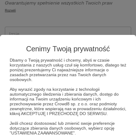
Gwarantujemy spełnienie wszystkich Twoich praw
szczególności w celu wykonania umowy zawartej z Tobą, w
wynikających z ogólnego rozporządzenia o ochronie
Rozwiń
tym do umożliwienia świadczenia usługi drogą
danych, tj. prawo dostępu, sprostowania oraz usunięcia
elektroniczną oraz pełnego korzystania z platformy
Twoich danych, ograniczenia ich przetwarzania, prawo do
Patronite.pl, w tym możliwości dokonywania oraz
ich przenoszenia, niepodlegania zautomatyzowanemu
otrzymywania wsparcia na naszej platformie oraz
podejmowaniu decyzji, w tym profilowaniu, a także prawo
dokonywania płatności.
wyrażenia sprzeciwu wobec przetwarzania Twoich danych
Cenimy Twoją prywatność
osobowych. Rejestracja dla osób niepełnoletnich możliwa
Dbamy o Twoją prywatność i chcemy, abyś w czasie
jest po przekazaniu podpisanego formularza "Zgodna na
korzystania z naszych usług czuł się komfortowo, dlatego też
założenie konta przez osobę niepełnoletnią", formularz
poniżej prezentujemy Ci najważniejsze informacje o
zasadach przetwarzania przez nas Twoich danych
dostępny jest na stronie regulaminu Patronite.pl.
osobowych.
Aby wyrazić zgody na korzystanie z technologii
automatycznego śledzenia i zbierania danych, dostęp do
informacji na Twoim urządzeniu końcowym i ich
przechowywanie przez Crowd8 sp. z o.o. oraz podmioty
zewnętrzne, które wspierają nas w prowadzeniu działalności,
kliknij AKCEPTUJĘ I PRZECHODZĘ DO SERWISU.
Jeśli chcesz dostosować lub zmienić swoje preferencje
dotyczące zbierania danych osobowych, wybierz opcję
* Zapoznałem się i akceptuję
Regulamin
serwisu oraz
Politykę
"USTAWIENIA ZAAWANSOWANE".