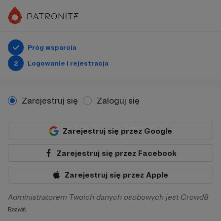
Próg wsparcia
2
Logowanie i rejestracja
Zarejestruj się
Zaloguj się
Zarejestruj się przez Google
Zarejestruj się przez Facebook
Zarejestruj się przez Apple
Administratorem Twoich danych osobowych jest Crowd8
sp. z o.o. z siedziba w Warszawie, ul. Żwirki i Wigury 16, 02-
Rozwiń
092 Warszawa. Twoje dane osobowe będą przetwarzane w