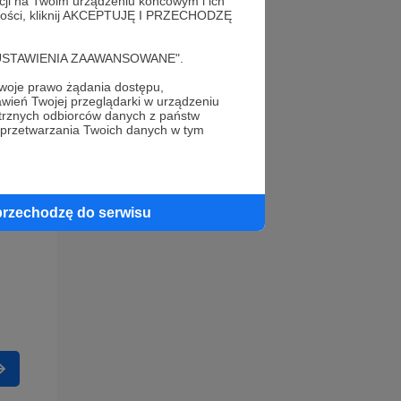
acji na Twoim urządzeniu końcowym i ich
alności, kliknij AKCEPTUJĘ I PRZECHODZĘ
cję "USTAWIENIA ZAAWANSOWANE".
oje prawo żądania dostępu,
wień Twojej przeglądarki w urządzeniu
trznych odbiorców danych z państw
 przetwarzania Twoich danych w tym
przechodzę do serwisu