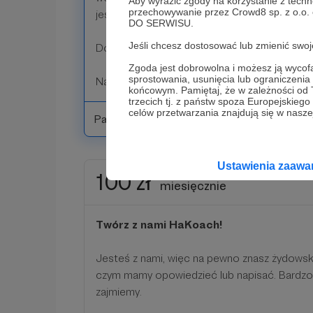
Aby wyrazić zgody na korzystanie z techn
przechowywanie przez Crowd8 sp. z o.o.
jesteś bohaterem/bohaterką!
DO SERWISU.
Jeśli chcesz dostosować lub zmienić sw
Dostaniesz także na dzień dobry kolekcjone
Zgoda jest dobrowolna i możesz ją wyc
sprostowania, usunięcia lub ograniczeni
Nagrody z poprzednich progów także wędruj
końcowym. Pamiętaj, że w zależności od
trzecich tj. z państw spoza Europejskie
celów przetwarzania znajdują się w naszej
Patroni: 0
Ustawienia zaaw
100 zł
miesięcznie
Twórz z nami HaKoach!
Jesteś z nami, więc na pewno znasz żydowski
czym mamy opowiedzieć lub napisać. Bardzo 
zajmiemy.