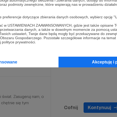
ologii automatycznego śledzenia i zbierania danych, dostęp do inform
 oraz podmioty zewnętrzne, które wspierają nas w prowadzeniu dział
oje preferencje dotyczące zbierania danych osobowych, wybierz op
rski znaczek HaKoach.
ofać w USTAWIENIACH ZAAWANSOWANYCH, gdzie jest także opisane Tw
a przetwarzania danych, a także w dowolnym momencie za pomocą usta
ą do Ciebie!
 Twoich ustawień, Twoje dane będą mogły być przekazywane do zewnę
go Obszaru Gospodarczego. Pozostałe szczegółowe informacje na temat
 polityce prywatności.
Limit: 50
ansowane
Akceptuję i 
 świat. Zasugeruj nam, o
chętnie się tym
Cofnij
Kontynuuj