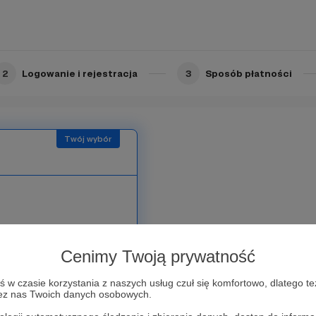
w także wędrują do
2
Logowanie i rejestracja
3
Sposób płatności
ań i dodaje wiatru w
Cenimy Twoją prywatność
ką HaKoach -
w czasie korzystania z naszych usług czuł się komfortowo, dlatego te
zez nas Twoich danych osobowych.
i Instagramie.
Jeśli
e ma problemu. Dla nas