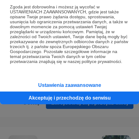
Prywatności
.
Zgoda jest dobrowolna i możesz ją wycofać w
USTAWIENIACH ZAAWANSOWANYCH, gdzie jest także
* Wyrażam zgodę na przetwarzanie moich danych
opisane Twoje prawo żądania dostępu, sprostowania,
osobowych podanych w formularzu rejestracyjnym w celu
usunięcia lub ograniczenia przetwarzania danych, a także w
dowolnym momencie za pomocą ustawień Twojej
prawidłowego świadczenia usług serwisu Patronite.
przeglądarki w urządzeniu końcowym. Pamiętaj, że w
zależności od Twoich ustawień, Twoje dane będą mogły być
Wyrażam zgodę na otrzymywanie drogą elektroniczną
przekazywane do zewnętrznych odbiorców danych z państw
trzecich tj. z państw spoza Europejskiego Obszaru
informacji handlowych - newslettera. Opcja ta może zostać
Gospodarczego. Pozostałe szczegółowe informacje na
zmieniona w ustawieniach konta.
temat przetwarzania Twoich danych w tym celów
przetwarzania znajdują się w naszej polityce prywatności.
Ustawienia zaawansowane
Akceptuję i przechodzę do serwisu
Cofnij
Zarejestruj się i przejdź dalej