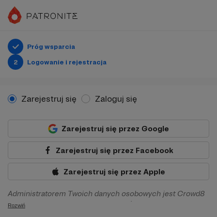
Próg wsparcia
2
Logowanie i rejestracja
Zarejestruj się
Zaloguj się
Zarejestruj się przez Google
Zarejestruj się przez Facebook
Zarejestruj się przez Apple
Administratorem Twoich danych osobowych jest Crowd8
sp. z o.o. z siedziba w Warszawie, ul. Żwirki i Wigury 16, 02-
Rozwiń
092 Warszawa. Twoje dane osobowe będą przetwarzane w