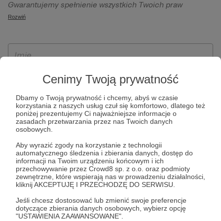
Gwarantujemy spełnienie wszystkich Twoich praw
szczególności w celu wykonania umowy zawartej z Tobą, w
wynikających z ogólnego rozporządzenia o ochronie
Rozwiń
tym do umożliwienia świadczenia usługi drogą
danych, tj. prawo dostępu, sprostowania oraz usunięcia
elektroniczną oraz pełnego korzystania z platformy
Twoich danych, ograniczenia ich przetwarzania, prawo do
Patronite.pl, w tym możliwości dokonywania oraz
ich przenoszenia, niepodlegania zautomatyzowanemu
otrzymywania wsparcia na naszej platformie oraz
podejmowaniu decyzji, w tym profilowaniu, a także prawo
dokonywania płatności.
wyrażenia sprzeciwu wobec przetwarzania Twoich danych
Cenimy Twoją prywatność
osobowych. Rejestracja dla osób niepełnoletnich możliwa
Dbamy o Twoją prywatność i chcemy, abyś w czasie
jest po przekazaniu podpisanego formularza "Zgodna na
korzystania z naszych usług czuł się komfortowo, dlatego też
założenie konta przez osobę niepełnoletnią", formularz
poniżej prezentujemy Ci najważniejsze informacje o
zasadach przetwarzania przez nas Twoich danych
dostępny jest na stronie regulaminu Patronite.pl.
osobowych.
Aby wyrazić zgody na korzystanie z technologii
automatycznego śledzenia i zbierania danych, dostęp do
informacji na Twoim urządzeniu końcowym i ich
przechowywanie przez Crowd8 sp. z o.o. oraz podmioty
zewnętrzne, które wspierają nas w prowadzeniu działalności,
kliknij AKCEPTUJĘ I PRZECHODZĘ DO SERWISU.
Jeśli chcesz dostosować lub zmienić swoje preferencje
dotyczące zbierania danych osobowych, wybierz opcję
* Zapoznałem się i akceptuję
Regulamin
serwisu oraz
Politykę
"USTAWIENIA ZAAWANSOWANE".