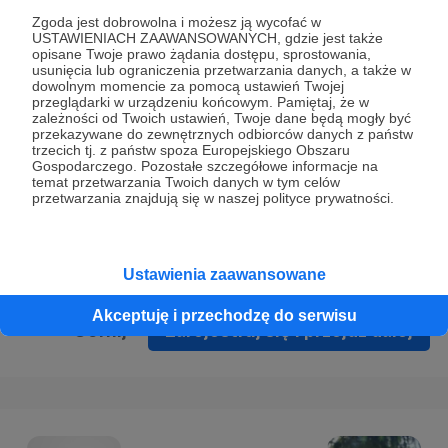
Prywatności
.
Zgoda jest dobrowolna i możesz ją wycofać w
USTAWIENIACH ZAAWANSOWANYCH, gdzie jest także
* Wyrażam zgodę na przetwarzanie moich danych
opisane Twoje prawo żądania dostępu, sprostowania,
osobowych podanych w formularzu rejestracyjnym w celu
usunięcia lub ograniczenia przetwarzania danych, a także w
dowolnym momencie za pomocą ustawień Twojej
prawidłowego świadczenia usług serwisu Patronite.
przeglądarki w urządzeniu końcowym. Pamiętaj, że w
zależności od Twoich ustawień, Twoje dane będą mogły być
Wyrażam zgodę na otrzymywanie drogą elektroniczną
przekazywane do zewnętrznych odbiorców danych z państw
trzecich tj. z państw spoza Europejskiego Obszaru
informacji handlowych - newslettera. Opcja ta może zostać
Gospodarczego. Pozostałe szczegółowe informacje na
zmieniona w ustawieniach konta.
temat przetwarzania Twoich danych w tym celów
przetwarzania znajdują się w naszej polityce prywatności.
Ustawienia zaawansowane
Akceptuję i przechodzę do serwisu
Cofnij
Zarejestruj się i przejdź dalej