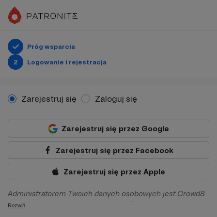
Próg wsparcia
2
Logowanie i rejestracja
Zarejestruj się
Zaloguj się
Zarejestruj się przez Google
Zarejestruj się przez Facebook
Zarejestruj się przez Apple
Administratorem Twoich danych osobowych jest Crowd8
sp. z o.o. z siedziba w Warszawie, ul. Żwirki i Wigury 16, 02-
Rozwiń
092 Warszawa. Twoje dane osobowe będą przetwarzane w