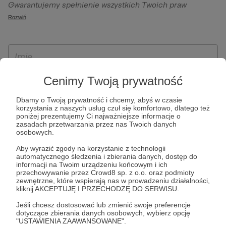
Gwarantujemy spełnienie wszystkich Twoich praw
szczególności w celu wykonania umowy zawartej z Tobą, w
wynikających z ogólnego rozporządzenia o ochronie
Rozwiń
tym do umożliwienia świadczenia usługi drogą
danych, tj. prawo dostępu, sprostowania oraz usunięcia
elektroniczną oraz pełnego korzystania z platformy
Twoich danych, ograniczenia ich przetwarzania, prawo do
Patronite.pl, w tym możliwości dokonywania oraz
ich przenoszenia, niepodlegania zautomatyzowanemu
otrzymywania wsparcia na naszej platformie oraz
podejmowaniu decyzji, w tym profilowaniu, a także prawo
dokonywania płatności.
wyrażenia sprzeciwu wobec przetwarzania Twoich danych
Cenimy Twoją prywatność
osobowych. Rejestracja dla osób niepełnoletnich możliwa
Dbamy o Twoją prywatność i chcemy, abyś w czasie
jest po przekazaniu podpisanego formularza "Zgodna na
korzystania z naszych usług czuł się komfortowo, dlatego też
założenie konta przez osobę niepełnoletnią", formularz
poniżej prezentujemy Ci najważniejsze informacje o
zasadach przetwarzania przez nas Twoich danych
dostępny jest na stronie regulaminu Patronite.pl.
osobowych.
Aby wyrazić zgody na korzystanie z technologii
automatycznego śledzenia i zbierania danych, dostęp do
informacji na Twoim urządzeniu końcowym i ich
przechowywanie przez Crowd8 sp. z o.o. oraz podmioty
zewnętrzne, które wspierają nas w prowadzeniu działalności,
kliknij AKCEPTUJĘ I PRZECHODZĘ DO SERWISU.
Jeśli chcesz dostosować lub zmienić swoje preferencje
dotyczące zbierania danych osobowych, wybierz opcję
* Zapoznałem się i akceptuję
Regulamin
serwisu oraz
Politykę
"USTAWIENIA ZAAWANSOWANE".