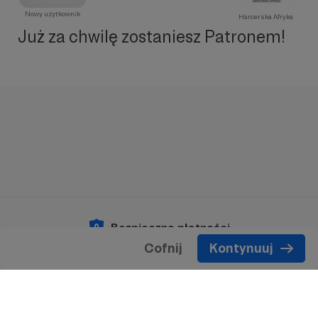
Nowy użytkownik
Harcerska Afryka
Już za chwilę zostaniesz Patronem!
Bezpieczne płatności
Cofnij
Kontynuuj
Copyright 2026 © Patronite.
Wszelkie prawa
zastrzeżone.