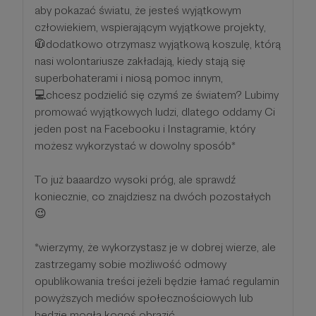
aby pokazać światu, że jesteś wyjątkowym
człowiekiem, wspierającym wyjątkowe projekty,
🧥dodatkowo otrzymasz wyjątkową koszulę, którą
nasi wolontariusze zakładają, kiedy stają się
superbohaterami i niosą pomoc innym,
💻chcesz podzielić się czymś ze światem? Lubimy
promować wyjątkowych ludzi, dlatego oddamy Ci
jeden post na Facebooku i Instagramie, który
możesz wykorzystać w dowolny sposób*
To już baaardzo wysoki próg, ale sprawdź
koniecznie, co znajdziesz na dwóch pozostałych
😉
*wierzymy, że wykorzystasz je w dobrej wierze, ale
zastrzegamy sobie możliwość odmowy
opublikowania treści jeżeli będzie łamać regulamin
powyższych mediów społecznościowych lub
będzie mogła kogoś obrazić.