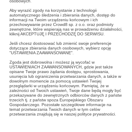
osobowych.
👏🏼owacje na stojąco masz od nas jak w banku,
dodatkowo jednak wyślemy Ci wyjątkowy dyplom
Aby wyrazić zgody na korzystanie z technologii
automatycznego śledzenia i zbierania danych, dostęp do
dla wspierających nasze działania w Afryce,
informacji na Twoim urządzeniu końcowym i ich
📲chcesz podzielić się czymś ze światem i
przechowywanie przez Crowd8 sp. z o.o. oraz podmioty
zewnętrzne, które wspierają nas w prowadzeniu działalności,
pozostałymi patronami? Jest ku temu wyjątkowa
kliknij AKCEPTUJĘ I PRZECHODZĘ DO SERWISU.
okazja. Oddamy Ci dwa stories na Instagramie. *
Jeśli chcesz dostosować lub zmienić swoje preferencje
Zapiszemy je później w wyróżnionych stories od na
dotyczące zbierania danych osobowych, wybierz opcję
naszych patronów.
"USTAWIENIA ZAAWANSOWANE".
Zgoda jest dobrowolna i możesz ją wycofać w
Podobno apetyt rośnie w miarę jedzenia, więc
USTAWIENIACH ZAAWANSOWANYCH, gdzie jest także
opisane Twoje prawo żądania dostępu, sprostowania,
zachęcamy do sprawdzenia, co znajdziesz na
usunięcia lub ograniczenia przetwarzania danych, a także w
kolejnych progach.
dowolnym momencie za pomocą ustawień Twojej
przeglądarki w urządzeniu końcowym. Pamiętaj, że w
zależności od Twoich ustawień, Twoje dane będą mogły być
przekazywane do zewnętrznych odbiorców danych z państw
trzecich tj. z państw spoza Europejskiego Obszaru
*wierzymy, że wykorzystasz je w dobrej wierze, ale
Gospodarczego. Pozostałe szczegółowe informacje na
w razie czego zastrzegamy sobie możliwość
temat przetwarzania Twoich danych w tym celów
przetwarzania znajdują się w naszej polityce prywatności.
odmowy opublikowania treści jeżeli będzie łamać
regulamin Instagrama lub będzie mogła kogoś
obrazić.