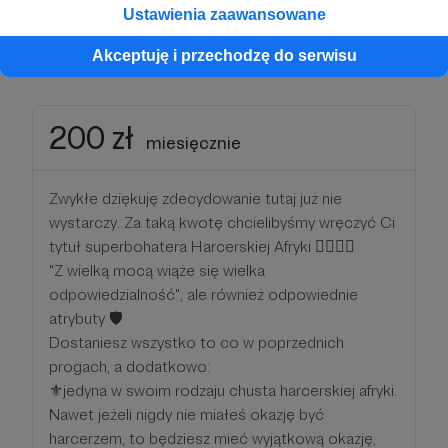
Ustawienia zaawansowane
Patroni: 0
Limit: 30
Akceptuję i przechodzę do serwisu
200 zł
miesięcznie
Zwykłe dziękuję zdecydowanie tutaj już nie
wystarczy. Za taką kwotę chcielibyśmy wręczyć Ci
tytuł superbohatera Harcerskiej Afryki 🦸‍♀️🦸‍♂️
"Z wielką mocą wiąże się wielka
odpowiedzialność", ale również odpowiednie
atrybuty 🛡
Dostaniesz wszystko to co w poprzednich
progach, a dodatkowo:
⚜️jedyna w swoim rodzaju chusta harcerskiej afryki.
Nawet jeżeli nigdy nie miałeś okazję być
harcerzem, to będziesz mieć wyjątkową okazję,