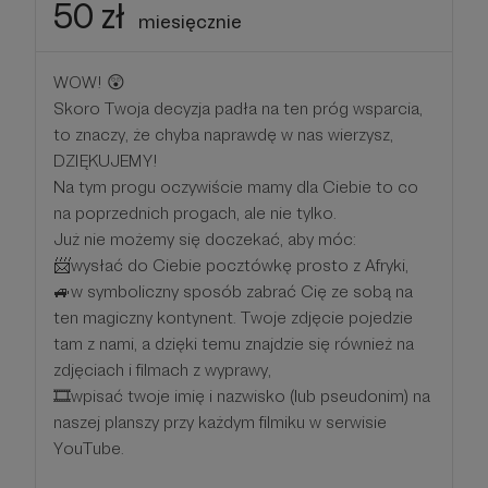
50 zł
miesięcznie
WOW! 😲
Skoro Twoja decyzja padła na ten próg wsparcia,
to znaczy, że chyba naprawdę w nas wierzysz,
DZIĘKUJEMY!
Na tym progu oczywiście mamy dla Ciebie to co
na poprzednich progach, ale nie tylko.
Już nie możemy się doczekać, aby móc:
📨wysłać do Ciebie pocztówkę prosto z Afryki,
🚙w symboliczny sposób zabrać Cię ze sobą na
ten magiczny kontynent. Twoje zdjęcie pojedzie
tam z nami, a dzięki temu znajdzie się również na
zdjęciach i filmach z wyprawy,
🎞wpisać twoje imię i nazwisko (lub pseudonim) na
naszej planszy przy każdym filmiku w serwisie
YouTube.