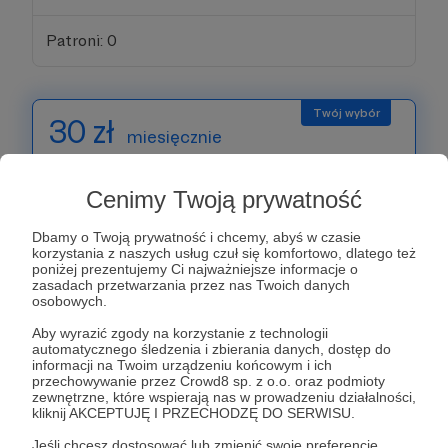
Patroni: 0
30 zł
miesięcznie
Dziękujemy, że tworzysz Hectic razem z nami!
Cenimy Twoją prywatność
Dbamy o Twoją prywatność i chcemy, abyś w czasie
Każdy z Patronów, który wybierze ten próg,
korzystania z naszych usług czuł się komfortowo, dlatego też
otrzyma losową grafikę o wysokiej rozdzielczości,
poniżej prezentujemy Ci najważniejsze informacje o
zasadach przetwarzania przez nas Twoich danych
z przeznaczeniem do wydruku.
osobowych.
Autorami prac będą artyści związani z działaniem
Aby wyrazić zgody na korzystanie z technologii
Magazynu Hectic. W puli wysyłanych dzieł znajdą
automatycznego śledzenia i zbierania danych, dostęp do
się autorskie fotografie, ilustracje i grafiki
informacji na Twoim urządzeniu końcowym i ich
przechowywanie przez Crowd8 sp. z o.o. oraz podmioty
digitalowe.
zewnętrzne, które wspierają nas w prowadzeniu działalności,
kliknij AKCEPTUJĘ I PRZECHODZĘ DO SERWISU.
Jeśli chcesz dostosować lub zmienić swoje preferencje