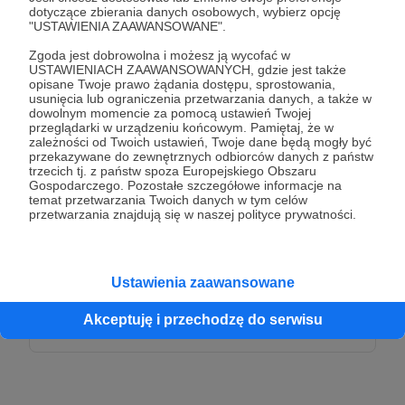
Patroni: 0
dotyczące zbierania danych osobowych, wybierz opcję
"USTAWIENIA ZAAWANSOWANE".
Zgoda jest dobrowolna i możesz ją wycofać w
USTAWIENIACH ZAAWANSOWANYCH, gdzie jest także
opisane Twoje prawo żądania dostępu, sprostowania,
50 zł
miesięcznie
usunięcia lub ograniczenia przetwarzania danych, a także w
dowolnym momencie za pomocą ustawień Twojej
przeglądarki w urządzeniu końcowym. Pamiętaj, że w
zależności od Twoich ustawień, Twoje dane będą mogły być
To dzięki Tobie zachowujemy naszą niezależność.
przekazywane do zewnętrznych odbiorców danych z państw
Dziękujemy, że nas wspierasz!
trzecich tj. z państw spoza Europejskiego Obszaru
Gospodarczego. Pozostałe szczegółowe informacje na
temat przetwarzania Twoich danych w tym celów
Każdy z Patronów, który wybierze ten próg,
przetwarzania znajdują się w naszej polityce prywatności.
otrzyma unikalny plakat Magazynu Hectic.
Plakat będzie przeznaczony do wydruku w
formacie A2.
Ustawienia zaawansowane
Akceptuję i przechodzę do serwisu
Patroni: 0