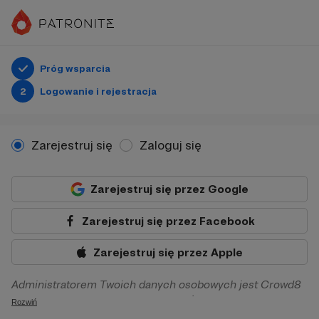
Próg wsparcia
2
Logowanie i rejestracja
Zarejestruj się
Zaloguj się
Zarejestruj się przez Google
Zarejestruj się przez Facebook
Zarejestruj się przez Apple
Administratorem Twoich danych osobowych jest Crowd8
sp. z o.o. z siedziba w Warszawie, ul. Żwirki i Wigury 16, 02-
Rozwiń
092 Warszawa. Twoje dane osobowe będą przetwarzane w