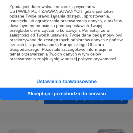
Prywatności
.
Zgoda jest dobrowolna i możesz ją wycofać w
USTAWIENIACH ZAAWANSOWANYCH, gdzie jest także
* Wyrażam zgodę na przetwarzanie moich danych
opisane Twoje prawo żądania dostępu, sprostowania,
osobowych podanych w formularzu rejestracyjnym w celu
usunięcia lub ograniczenia przetwarzania danych, a także w
dowolnym momencie za pomocą ustawień Twojej
prawidłowego świadczenia usług serwisu Patronite.
przeglądarki w urządzeniu końcowym. Pamiętaj, że w
zależności od Twoich ustawień, Twoje dane będą mogły być
Wyrażam zgodę na otrzymywanie drogą elektroniczną
przekazywane do zewnętrznych odbiorców danych z państw
trzecich tj. z państw spoza Europejskiego Obszaru
informacji handlowych - newslettera. Opcja ta może zostać
Gospodarczego. Pozostałe szczegółowe informacje na
zmieniona w ustawieniach konta.
temat przetwarzania Twoich danych w tym celów
przetwarzania znajdują się w naszej polityce prywatności.
Ustawienia zaawansowane
Akceptuję i przechodzę do serwisu
Cofnij
Zarejestruj się i przejdź dalej