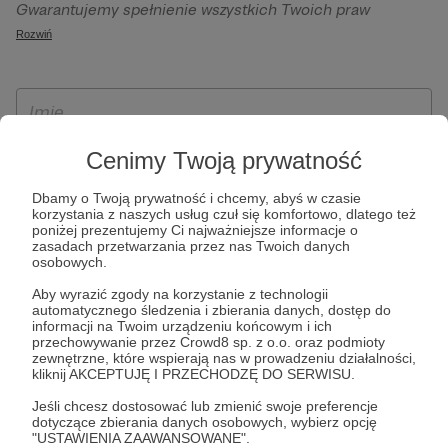
Gwarantujemy spełnienie wszystkich Twoich praw
szczególności w celu wykonania umowy zawartej z Tobą, w
wynikających z ogólnego rozporządzenia o ochronie
Rozwiń
tym do umożliwienia świadczenia usługi drogą
danych, tj. prawo dostępu, sprostowania oraz usunięcia
elektroniczną oraz pełnego korzystania z platformy
Twoich danych, ograniczenia ich przetwarzania, prawo do
Patronite.pl, w tym możliwości dokonywania oraz
ich przenoszenia, niepodlegania zautomatyzowanemu
otrzymywania wsparcia na naszej platformie oraz
podejmowaniu decyzji, w tym profilowaniu, a także prawo
dokonywania płatności.
wyrażenia sprzeciwu wobec przetwarzania Twoich danych
Cenimy Twoją prywatność
osobowych. Rejestracja dla osób niepełnoletnich możliwa
Dbamy o Twoją prywatność i chcemy, abyś w czasie
jest po przekazaniu podpisanego formularza "Zgodna na
korzystania z naszych usług czuł się komfortowo, dlatego też
założenie konta przez osobę niepełnoletnią", formularz
poniżej prezentujemy Ci najważniejsze informacje o
zasadach przetwarzania przez nas Twoich danych
dostępny jest na stronie regulaminu Patronite.pl.
osobowych.
Aby wyrazić zgody na korzystanie z technologii
automatycznego śledzenia i zbierania danych, dostęp do
informacji na Twoim urządzeniu końcowym i ich
przechowywanie przez Crowd8 sp. z o.o. oraz podmioty
zewnętrzne, które wspierają nas w prowadzeniu działalności,
kliknij AKCEPTUJĘ I PRZECHODZĘ DO SERWISU.
Jeśli chcesz dostosować lub zmienić swoje preferencje
dotyczące zbierania danych osobowych, wybierz opcję
* Zapoznałem się i akceptuję
Regulamin
serwisu oraz
Politykę
"USTAWIENIA ZAAWANSOWANE".