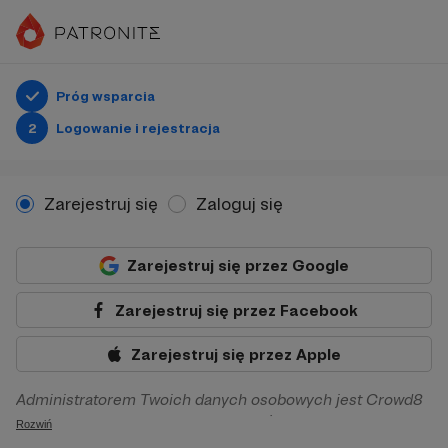
Próg wsparcia
2
Logowanie i rejestracja
Zarejestruj się
Zaloguj się
Zarejestruj się przez Google
Zarejestruj się przez Facebook
Zarejestruj się przez Apple
Administratorem Twoich danych osobowych jest Crowd8
sp. z o.o. z siedziba w Warszawie, ul. Żwirki i Wigury 16, 02-
Rozwiń
092 Warszawa. Twoje dane osobowe będą przetwarzane w