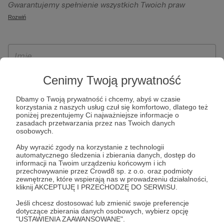
Gwarantujemy spełnienie wszystkich Twoich praw
szczególności w celu wykonania umowy zawartej z Tobą, w
wynikających z ogólnego rozporządzenia o ochronie
Rozwiń
tym do umożliwienia świadczenia usługi drogą
danych, tj. prawo dostępu, sprostowania oraz usunięcia
elektroniczną oraz pełnego korzystania z platformy
Twoich danych, ograniczenia ich przetwarzania, prawo do
Patronite.pl, w tym możliwości dokonywania oraz
ich przenoszenia, niepodlegania zautomatyzowanemu
otrzymywania wsparcia na naszej platformie oraz
podejmowaniu decyzji, w tym profilowaniu, a także prawo
dokonywania płatności.
wyrażenia sprzeciwu wobec przetwarzania Twoich danych
Cenimy Twoją prywatność
osobowych. Rejestracja dla osób niepełnoletnich możliwa
Dbamy o Twoją prywatność i chcemy, abyś w czasie
jest po przekazaniu podpisanego formularza "Zgodna na
korzystania z naszych usług czuł się komfortowo, dlatego też
założenie konta przez osobę niepełnoletnią", formularz
poniżej prezentujemy Ci najważniejsze informacje o
zasadach przetwarzania przez nas Twoich danych
dostępny jest na stronie regulaminu Patronite.pl.
osobowych.
Aby wyrazić zgody na korzystanie z technologii
automatycznego śledzenia i zbierania danych, dostęp do
informacji na Twoim urządzeniu końcowym i ich
przechowywanie przez Crowd8 sp. z o.o. oraz podmioty
zewnętrzne, które wspierają nas w prowadzeniu działalności,
kliknij AKCEPTUJĘ I PRZECHODZĘ DO SERWISU.
Jeśli chcesz dostosować lub zmienić swoje preferencje
dotyczące zbierania danych osobowych, wybierz opcję
* Zapoznałem się i akceptuję
Regulamin
serwisu oraz
Politykę
"USTAWIENIA ZAAWANSOWANE".