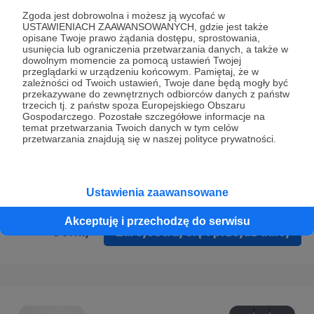
Prywatności
.
Zgoda jest dobrowolna i możesz ją wycofać w
USTAWIENIACH ZAAWANSOWANYCH, gdzie jest także
* Wyrażam zgodę na przetwarzanie moich danych
opisane Twoje prawo żądania dostępu, sprostowania,
osobowych podanych w formularzu rejestracyjnym w celu
usunięcia lub ograniczenia przetwarzania danych, a także w
dowolnym momencie za pomocą ustawień Twojej
prawidłowego świadczenia usług serwisu Patronite.
przeglądarki w urządzeniu końcowym. Pamiętaj, że w
zależności od Twoich ustawień, Twoje dane będą mogły być
Wyrażam zgodę na otrzymywanie drogą elektroniczną
przekazywane do zewnętrznych odbiorców danych z państw
trzecich tj. z państw spoza Europejskiego Obszaru
informacji handlowych - newslettera. Opcja ta może zostać
Gospodarczego. Pozostałe szczegółowe informacje na
zmieniona w ustawieniach konta.
temat przetwarzania Twoich danych w tym celów
przetwarzania znajdują się w naszej polityce prywatności.
Ustawienia zaawansowane
Akceptuję i przechodzę do serwisu
Cofnij
Zarejestruj się i przejdź dalej