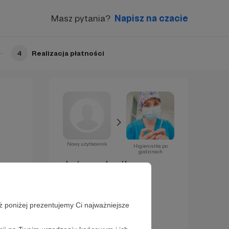
Masz pytania?
Napisz na czacie
4
Realizacja płatności
Nowy użytkownik
Higienistka po
godzinach
Już za chwilę
zostaniesz
Patronem!
ż poniżej prezentujemy Ci najważniejsze