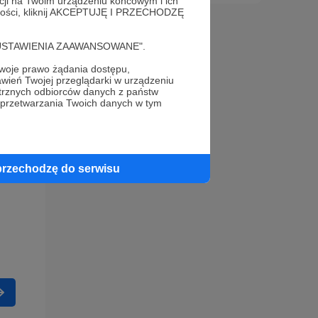
acji na Twoim urządzeniu końcowym i ich
alności, kliknij AKCEPTUJĘ I PRZECHODZĘ
cję "USTAWIENIA ZAAWANSOWANE".
oje prawo żądania dostępu,
wień Twojej przeglądarki w urządzeniu
trznych odbiorców danych z państw
 przetwarzania Twoich danych w tym
przechodzę do serwisu