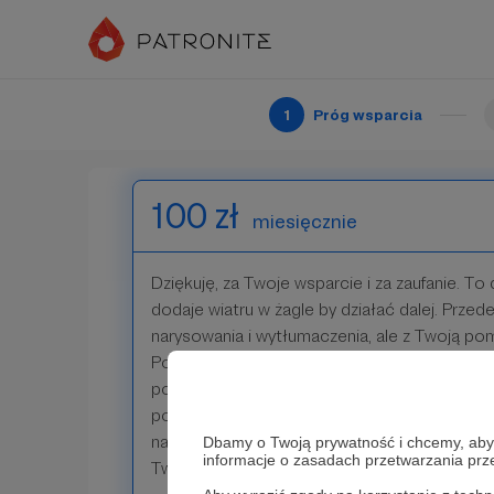
narysowania i wytłumaczenia, ale z Twoją pomo
Dziękuję za Twoje wsparcie!
Patroni: 0
1
Próg wsparcia
100 zł
miesięcznie
Dziękuję, za Twoje wsparcie i za zaufanie. To 
dodaje wiatru w żagle by działać dalej. Przed
narysowania i wytłumaczenia, ale z Twoją pom
Pozwól, że Ci się odwdzięczę i wyślę do Cie
pomagaczem, który co miesiąc będzie miał
powiedzenia oraz stworzę dla Ciebie raz w mi
na IG z podziękowaniami i reklamą Twojego pr
Dbamy o Twoją prywatność i chcemy, abyś 
informacje o zasadach przetwarzania pr
Twoją stronę w opisie na Facebooku.