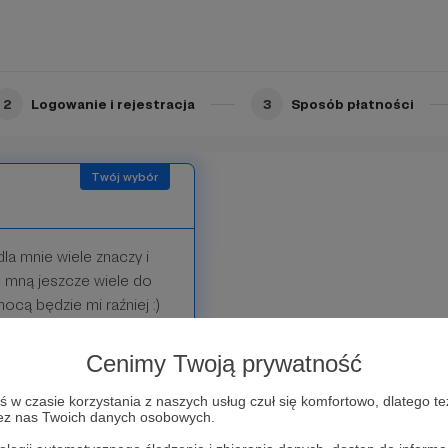
cą będzie mi raźniej :) .
2
Logowanie i rejestracja
3
Sposób płatności
dla mnie wiele znaczy i
e mną jeszcze wiele do
ocą będzie mi raźniej :)
bie maila z zębowym
 coś ciekawego do
Cenimy Twoją prywatność
esiącu specjalną relację
ofilu, oraz wynotuję
w czasie korzystania z naszych usług czuł się komfortowo, dlatego te
zez nas Twoich danych osobowych.