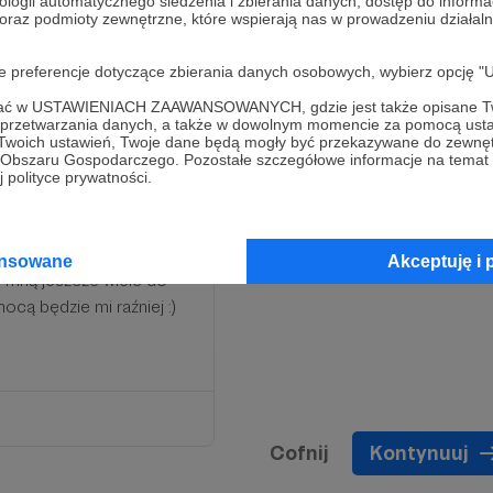
ologii automatycznego śledzenia i zbierania danych, dostęp do inform
 oraz podmioty zewnętrzne, które wspierają nas w prowadzeniu dział
oje preferencje dotyczące zbierania danych osobowych, wybierz op
ofać w USTAWIENIACH ZAAWANSOWANYCH, gdzie jest także opisane Tw
a przetwarzania danych, a także w dowolnym momencie za pomocą usta
 Twoich ustawień, Twoje dane będą mogły być przekazywane do zewnę
go Obszaru Gospodarczego. Pozostałe szczegółowe informacje na temat
 polityce prywatności.
dla mnie wiele znaczy i
ansowane
Akceptuję i 
e mną jeszcze wiele do
ocą będzie mi raźniej :)
Cofnij
Kontynuuj