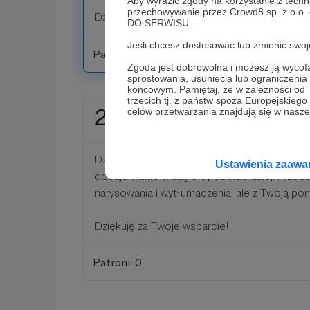
Aby wyrazić zgody na korzystanie z techn
przechowywanie przez Crowd8 sp. z o.o.
Dziękuję za Twoje wsparcie!
DO SERWISU.
Jeśli chcesz dostosować lub zmienić sw
Patroni: 1
Zgoda jest dobrowolna i możesz ją wyc
sprostowania, usunięcia lub ograniczeni
końcowym. Pamiętaj, że w zależności od
trzecich tj. z państw spoza Europejskie
200 zł
celów przetwarzania znajdują się w naszej
miesięcznie
Dziękuję, za Twoje wsparcie i za zaufanie. To 
Ustawienia zaaw
dodaje wiatru w żagle by działać dalej. Przed
narysowania i wytłumaczenia, ale z Twoją pom
Dziękuję za Twoje wsparcie!
Patroni: 0