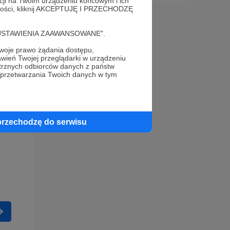
acji na Twoim urządzeniu końcowym i ich
alności, kliknij AKCEPTUJĘ I PRZECHODZĘ
cję "USTAWIENIA ZAAWANSOWANE".
oje prawo żądania dostępu,
wień Twojej przeglądarki w urządzeniu
trznych odbiorców danych z państw
 przetwarzania Twoich danych w tym
przechodzę do serwisu