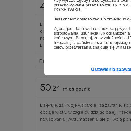
Aby wyrazić zgody na korzystanie z techn
40 zł
przechowywanie przez Crowd8 sp. z o.o.
miesięcznie
DO SERWISU.
Jeśli chcesz dostosować lub zmienić sw
Dziękuję, za Twoje wsparcie i za zaufanie. To 
Zgoda jest dobrowolna i możesz ją wyc
dodaje wiatru w żagle by działać dalej. Przed
sprostowania, usunięcia lub ograniczeni
narysowania i wytłumaczenia, ale z Twoją pom
końcowym. Pamiętaj, że w zależności od
trzecich tj. z państw spoza Europejskie
Dziękuję za Twoje wsparcie!
celów przetwarzania znajdują się w naszej
Patroni: 0
Ustawienia zaaw
50 zł
miesięcznie
Dziękuję, za Twoje wsparcie i za zaufanie. To 
dodaje wiatru w żagle by działać dalej. Przed
narysowania i wytłumaczenia, ale z Twoją pomo