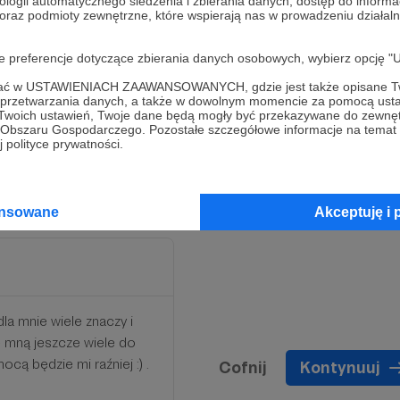
ologii automatycznego śledzenia i zbierania danych, dostęp do inform
 oraz podmioty zewnętrzne, które wspierają nas w prowadzeniu dział
oje preferencje dotyczące zbierania danych osobowych, wybierz op
dla mnie wiele znaczy i
ofać w USTAWIENIACH ZAAWANSOWANYCH, gdzie jest także opisane Tw
e mną jeszcze wiele do
a przetwarzania danych, a także w dowolnym momencie za pomocą usta
ocą będzie mi raźniej :)
 Twoich ustawień, Twoje dane będą mogły być przekazywane do zewnę
go Obszaru Gospodarczego. Pozostałe szczegółowe informacje na temat
 polityce prywatności.
ansowane
Akceptuję i 
dla mnie wiele znaczy i
e mną jeszcze wiele do
cą będzie mi raźniej :) .
Cofnij
Kontynuuj