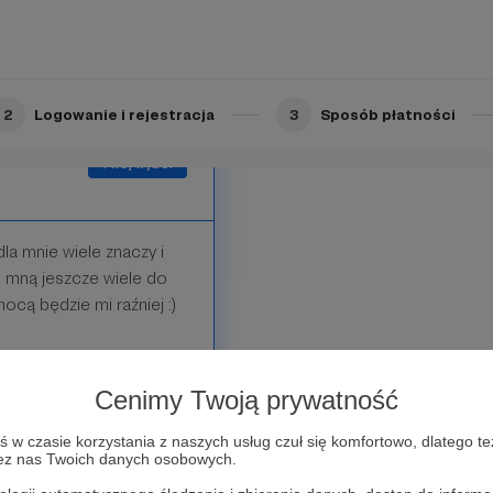
2
Logowanie i rejestracja
3
Sposób płatności
dla mnie wiele znaczy i
e mną jeszcze wiele do
ocą będzie mi raźniej :)
Cenimy Twoją prywatność
w czasie korzystania z naszych usług czuł się komfortowo, dlatego te
zez nas Twoich danych osobowych.