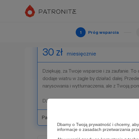
Dziękuję za Twoje wsparcie!
Patroni: 0
1
Próg wsparcia
30 zł
miesięcznie
Dziękuję, za Twoje wsparcie i za zaufanie. To 
dodaje wiatru w żagle by działać dalej. Przed
narysowania i wytłumaczenia, ale z Twoją pom
Dziękuję za Twoje wsparcie!
Patroni: 0
Dbamy o Twoją prywatność i chcemy, abyś 
informacje o zasadach przetwarzania pr