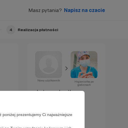
Masz pytania?
Napisz na czacie
4
Realizacja płatności
Nowy użytkownik
Higienistka po
godzinach
Już za chwilę
zostaniesz
Patronem!
ż poniżej prezentujemy Ci najważniejsze