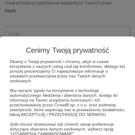
Gwarantujemy spełnienie wszystkich Twoich praw
szczególności w celu wykonania umowy zawartej z Tobą, w
wynikających z ogólnego rozporządzenia o ochronie
Rozwiń
tym do umożliwienia świadczenia usługi drogą
danych, tj. prawo dostępu, sprostowania oraz usunięcia
elektroniczną oraz pełnego korzystania z platformy
Twoich danych, ograniczenia ich przetwarzania, prawo do
Patronite.pl, w tym możliwości dokonywania oraz
ich przenoszenia, niepodlegania zautomatyzowanemu
otrzymywania wsparcia na naszej platformie oraz
podejmowaniu decyzji, w tym profilowaniu, a także prawo
dokonywania płatności.
wyrażenia sprzeciwu wobec przetwarzania Twoich danych
Cenimy Twoją prywatność
osobowych. Rejestracja dla osób niepełnoletnich możliwa
jest po przekazaniu podpisanego formularza "Zgodna na
Dbamy o Twoją prywatność i chcemy, abyś w czasie
korzystania z naszych usług czuł się komfortowo, dlatego też
założenie konta przez osobę niepełnoletnią", formularz
poniżej prezentujemy Ci najważniejsze informacje o
dostępny jest na stronie regulaminu Patronite.pl.
zasadach przetwarzania przez nas Twoich danych
osobowych.
Aby wyrazić zgody na korzystanie z technologii
automatycznego śledzenia i zbierania danych, dostęp do
informacji na Twoim urządzeniu końcowym i ich
przechowywanie przez Crowd8 sp. z o.o. oraz podmioty
zewnętrzne, które wspierają nas w prowadzeniu działalności,
kliknij AKCEPTUJĘ I PRZECHODZĘ DO SERWISU.
Jeśli chcesz dostosować lub zmienić swoje preferencje
* Zapoznałem się i akceptuję
Regulamin
serwisu oraz
Politykę
dotyczące zbierania danych osobowych, wybierz opcję
"USTAWIENIA ZAAWANSOWANE".