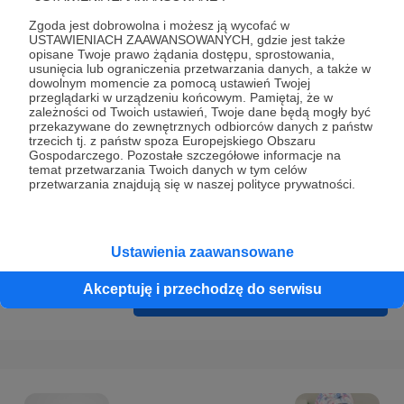
Prywatności
.
Zgoda jest dobrowolna i możesz ją wycofać w
* Wyrażam zgodę na przetwarzanie moich danych
USTAWIENIACH ZAAWANSOWANYCH, gdzie jest także
opisane Twoje prawo żądania dostępu, sprostowania,
osobowych podanych w formularzu rejestracyjnym w celu
usunięcia lub ograniczenia przetwarzania danych, a także w
prawidłowego świadczenia usług serwisu Patronite.
dowolnym momencie za pomocą ustawień Twojej
przeglądarki w urządzeniu końcowym. Pamiętaj, że w
zależności od Twoich ustawień, Twoje dane będą mogły być
Wyrażam zgodę na otrzymywanie drogą elektroniczną
przekazywane do zewnętrznych odbiorców danych z państw
informacji handlowych - newslettera. Opcja ta może zostać
trzecich tj. z państw spoza Europejskiego Obszaru
Gospodarczego. Pozostałe szczegółowe informacje na
zmieniona w ustawieniach konta.
temat przetwarzania Twoich danych w tym celów
przetwarzania znajdują się w naszej polityce prywatności.
Ustawienia zaawansowane
Akceptuję i przechodzę do serwisu
Cofnij
Zarejestruj się i przejdź dalej