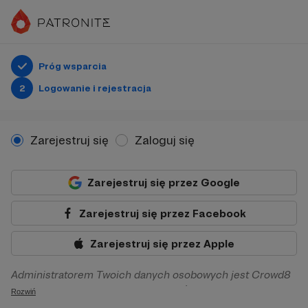
Próg wsparcia
2
Logowanie i rejestracja
Zarejestruj się
Zaloguj się
Zarejestruj się przez Google
Zarejestruj się przez Facebook
Zarejestruj się przez Apple
Administratorem Twoich danych osobowych jest Crowd8
sp. z o.o. z siedziba w Warszawie, ul. Żwirki i Wigury 16, 02-
Rozwiń
092 Warszawa. Twoje dane osobowe będą przetwarzane w