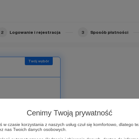
przybija Ci piątkę.
2
Logowanie i rejestracja
3
Sposób płatności
Cenimy Twoją prywatność
o zamkniętej grupy na
ami nowe pomysły,
w czasie korzystania z naszych usług czuł się komfortowo, dlatego te
zez nas Twoich danych osobowych.