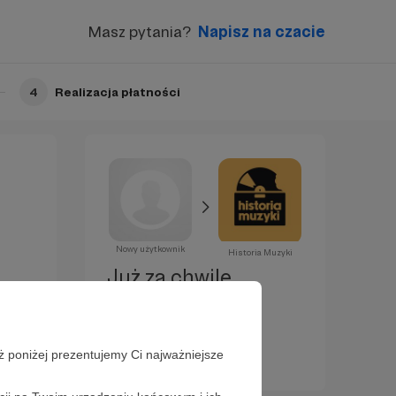
Masz pytania?
Napisz na czacie
4
Realizacja płatności
Nowy użytkownik
Historia Muzyki
Już za chwilę
zostaniesz
Patronem!
ż poniżej prezentujemy Ci najważniejsze