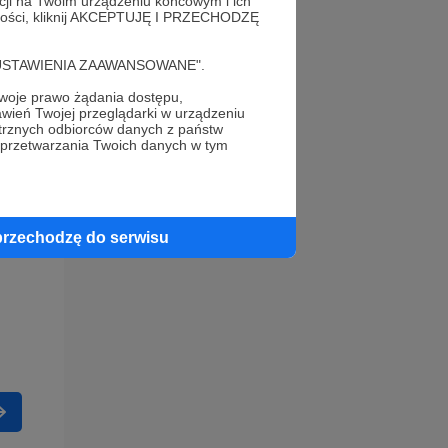
acji na Twoim urządzeniu końcowym i ich
alności, kliknij AKCEPTUJĘ I PRZECHODZĘ
cję "USTAWIENIA ZAAWANSOWANE".
oje prawo żądania dostępu,
wień Twojej przeglądarki w urządzeniu
trznych odbiorców danych z państw
 przetwarzania Twoich danych w tym
przechodzę do serwisu