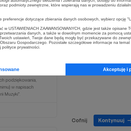
ologii automatycznego śledzenia i zbierania danych, dostęp do inform
 oraz podmioty zewnętrzne, które wspierają nas w prowadzeniu dział
oje preferencje dotyczące zbierania danych osobowych, wybierz op
ofać w USTAWIENIACH ZAAWANSOWANYCH, gdzie jest także opisane Tw
a przetwarzania danych, a także w dowolnym momencie za pomocą usta
 Twoich ustawień, Twoje dane będą mogły być przekazywane do zewnę
go Obszaru Gospodarczego. Pozostałe szczegółowe informacje na temat
 polityce prywatności.
"
ansowane
Akceptuję i 
ach podziękowania,
onimu) w napisach
i Muzyki".
Cofnij
Kontynuuj