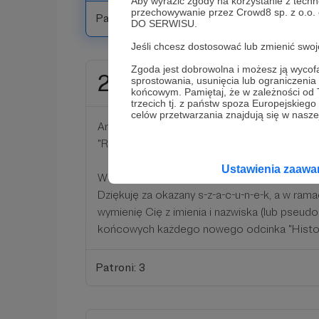
Aby wyrazić zgody na korzystanie z techn
przechowywanie przez Crowd8 sp. z o.o.
Patroni: 3
DO SERWISU.
Jeśli chcesz dostosować lub zmienić sw
Zgoda jest dobrowolna i możesz ją wyc
20 zł
sprostowania, usunięcia lub ograniczeni
miesięcznie
końcowym. Pamiętaj, że w zależności od
trzecich tj. z państw spoza Europejskie
celów przetwarzania znajdują się w naszej
Aretha Franklin
"R-E-S-P-E-C-T, find out what it means to me!
Ustawienia zaaw
Wow, dwie dyszki to już nie przelewki!
Dziękuję za okazany s-z-a-c-u-n-e-k, a w ram
wymienię Cię z imienia i nazwiska (lub pseud
końcowych każdego nowego odcinka "Histori
Patroni: 3