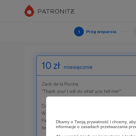
"Wow! I feel good!"
Bardzo Ci dziękuję za wsparcie! James Brown 
1
Próg wsparcia
Patroni: 0
10 zł
miesięcznie
Zack de la Rocha
"Thank you! I will do what you tell me!"
Dziękuję za wsparcie!
W ramach podziękowania, uzyskasz dostęp d
Facebooku, w której będę konsultować z W
Dbamy o Twoją prywatność i chcemy, abyś 
informacje o zasadach przetwarzania pr
tematy i inspiracje.